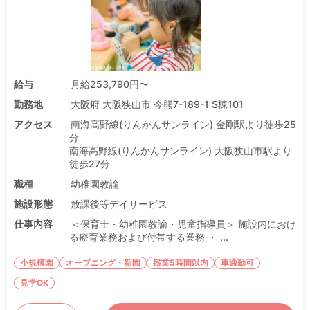
給与
月給253,790円〜
勤務地
大阪府 大阪狭山市 今熊7-189-1 S棟101
アクセス
南海高野線(りんかんサンライン) 金剛駅より徒歩25
分
南海高野線(りんかんサンライン) 大阪狭山市駅より
徒歩27分
職種
幼稚園教諭
施設形態
放課後等デイサービス
仕事内容
＜保育士・幼稚園教諭・児童指導員＞ 施設内におけ
る療育業務および付帯する業務 ・ ...
小規模園
オープニング・新園
残業5時間以内
車通勤可
見学OK