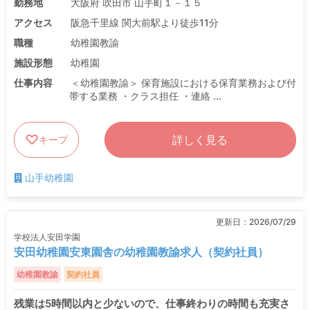
勤務地
大阪府 吹田市 山手町１－１５
アクセス
阪急千里線 関大前駅より徒歩11分
職種
幼稚園教諭
施設形態
幼稚園
仕事内容
＜幼稚園教諭＞ 保育施設における保育業務および付
帯する業務 ・クラス担任 ・連絡 ...
詳しく見る
キープ
山手幼稚園
更新日：
2026/07/29
学校法人安田学園
安田幼稚園安東園舎の幼稚園教諭求人（契約社員）
幼稚園教諭
契約社員
残業は5時間以内と少ないので、仕事終わりの時間も充実さ