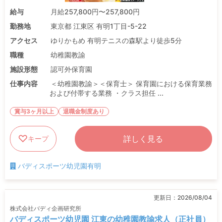
給与
月給257,800円〜257,800円
勤務地
東京都 江東区 有明1丁目-5-22
アクセス
ゆりかもめ 有明テニスの森駅より徒歩5分
職種
幼稚園教諭
施設形態
認可外保育園
仕事内容
＜幼稚園教諭＞＜保育士＞ 保育園における保育業務
および付帯する業務 ・クラス担任 ...
賞与3ヶ月以上
退職金制度あり
詳しく見る
キープ
バディスポーツ幼児園有明
更新日：
2026/08/04
株式会社バディ企画研究所
バディスポーツ幼児園 江東の幼稚園教諭求人（正社員）