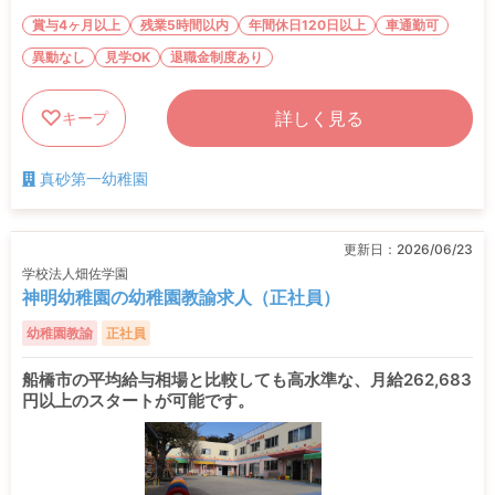
賞与4ヶ月以上
残業5時間以内
年間休日120日以上
車通勤可
異動なし
見学OK
退職金制度あり
詳しく見る
キープ
真砂第一幼稚園
更新日：
2026/06/23
学校法人畑佐学園
神明幼稚園の幼稚園教諭求人（正社員）
幼稚園教諭
正社員
船橋市の平均給与相場と比較しても高水準な、月給262,683
円以上のスタートが可能です。