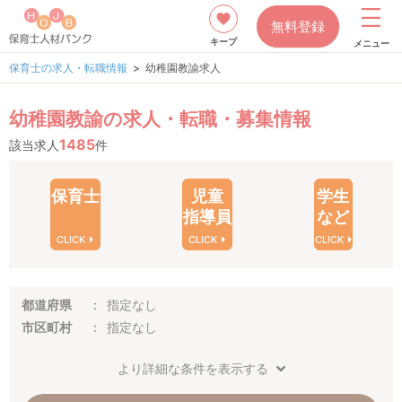
無料登録
キープ
メニュー
保育士の求人・転職情報
幼稚園教諭求人
幼稚園教諭の求人・転職・募集情報
1485
該当求人
件
保育士
児童
学生
指導員
など
CLICK
CLICK
CLICK
都道府県
指定なし
市区町村
指定なし
より詳細な条件を表示する