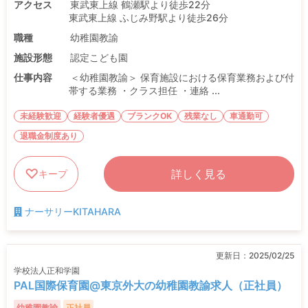
アクセス
東武東上線 鶴瀬駅より徒歩22分
東武東上線 ふじみ野駅より徒歩26分
職種
幼稚園教諭
施設形態
認定こども園
仕事内容
＜幼稚園教諭＞ 保育施設における保育業務および付
帯する業務 ・クラス担任 ・連絡 ...
未経験歓迎
経験者優遇
ブランクOK
残業なし
車通勤可
退職金制度あり
詳しく見る
キープ
ナーサリーKITAHARA
更新日：
2025/02/25
学校法人正和学園
PAL国際保育園@東京外大の幼稚園教諭求人（正社員）
幼稚園教諭
正社員