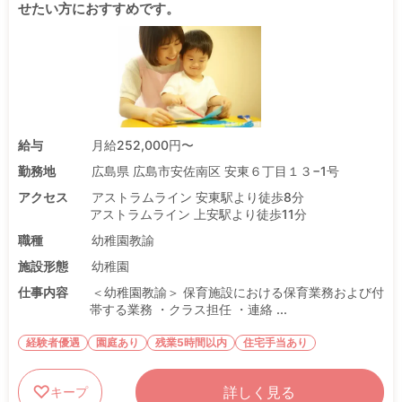
せたい方におすすめです。
給与
月給252,000円〜
勤務地
広島県 広島市安佐南区 安東６丁目１３−1号
アクセス
アストラムライン 安東駅より徒歩8分
アストラムライン 上安駅より徒歩11分
職種
幼稚園教諭
施設形態
幼稚園
仕事内容
＜幼稚園教諭＞ 保育施設における保育業務および付
帯する業務 ・クラス担任 ・連絡 ...
経験者優遇
園庭あり
残業5時間以内
住宅手当あり
詳しく見る
キープ