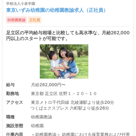
学校法人小泉学園
東京いずみ幼稚園の幼稚園教諭求人（正社員）
幼稚園教諭
正社員
足立区の平均給与相場と比較しても高水準な、月給262,000
円以上のスタートが可能です。
給与
月給262,000円〜
勤務地
東京都 足立区 佐野１－２０－１０
アクセス
東京メトロ千代田線 北綾瀬駅より徒歩20分
つくばエクスプレス 六町駅より徒歩26分
職種
幼稚園教諭
施設形態
幼稚園
仕事内容
＜幼稚園教諭＞ 幼稚園における保育業務および付帯