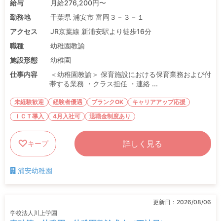
給与
月給276,200円〜
勤務地
千葉県 浦安市 富岡３－３－１
アクセス
JR京葉線 新浦安駅より徒歩16分
職種
幼稚園教諭
施設形態
幼稚園
仕事内容
＜幼稚園教諭＞ 保育施設における保育業務および付
帯する業務 ・クラス担任 ・連絡 ...
未経験歓迎
経験者優遇
ブランクOK
キャリアアップ応援
ＩＣＴ導入
4月入社可
退職金制度あり
詳しく見る
キープ
浦安幼稚園
更新日：
2026/08/06
学校法人川上学園