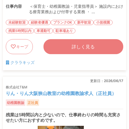
仕事内容
＜保育士・幼稚園教諭・児童指導員＞ 施設内におけ
る療育業務および付帯する業務 ・ ...
未経験歓迎
経験者優遇
ブランクOK
新卒歓迎
小規模園
残業5時間以内
車通勤可
駐車場あり
詳しく見る
キープ
クララキッズ
更新日：
2026/06/17
株式会社T&M
りん・りん大阪狭山教室の幼稚園教諭求人（正社員）
幼稚園教諭
正社員
残業は5時間以内と少ないので、仕事終わりの時間も充実さ
せたい方におすすめです。