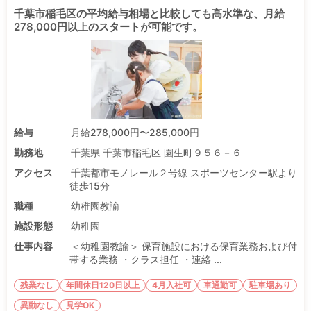
千葉市稲毛区の平均給与相場と比較しても高水準な、月給
278,000円以上のスタートが可能です。
給与
月給278,000円〜285,000円
勤務地
千葉県 千葉市稲毛区 園生町９５６－６
アクセス
千葉都市モノレール２号線 スポーツセンター駅より
徒歩15分
職種
幼稚園教諭
施設形態
幼稚園
仕事内容
＜幼稚園教諭＞ 保育施設における保育業務および付
帯する業務 ・クラス担任 ・連絡 ...
残業なし
年間休日120日以上
4月入社可
車通勤可
駐車場あり
異動なし
見学OK