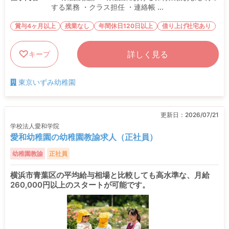
する業務 ・クラス担任 ・連絡帳 ...
賞与4ヶ月以上
残業なし
年間休日120日以上
借り上げ社宅あり
詳しく見る
キープ
東京いずみ幼稚園
更新日：
2026/07/21
学校法人愛和学院
愛和幼稚園の幼稚園教諭求人（正社員）
幼稚園教諭
正社員
横浜市青葉区の平均給与相場と比較しても高水準な、月給
260,000円以上のスタートが可能です。