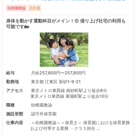
幼稚園教諭
正社員
身体を動かす運動科目がメイン！🥎 借り上げ社宅の利用も
可能です🏡
給与
月給257,800円〜257,800円
勤務地
東京都 江東区 新砂1-9-21
アクセス
東京メトロ東西線 南砂町駅より徒歩8分
東京メトロ東西線 東陽町駅より徒歩10分
職種
幼稚園教諭
施設形態
認可外保育園
仕事内容
＜幼稚園教諭＞＜保育士＞ 保育園における保育業務
および付帯する業務 ・クラス担任 ...