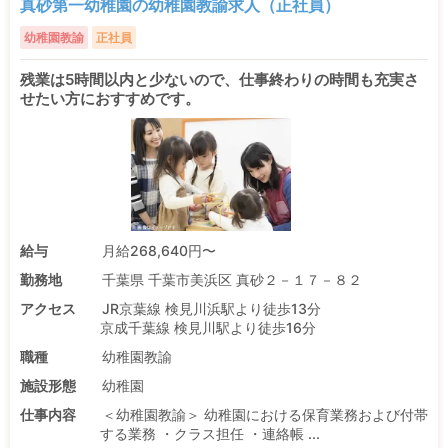
真砂第一幼稚園の幼稚園教諭求人（正社員）
幼稚園教諭
正社員
残業は5時間以内と少ないので、仕事終わりの時間も充実さ
せたい方におすすめです。
給与
月給268,640円〜
勤務地
千葉県 千葉市美浜区 真砂２－１７－８２
アクセス
JR京葉線 検見川浜駅より徒歩13分
京成千葉線 検見川駅より徒歩16分
職種
幼稚園教諭
施設形態
幼稚園
仕事内容
＜幼稚園教諭＞ 幼稚園における保育業務および付帯
する業務 ・クラス担任 ・連絡帳 ...