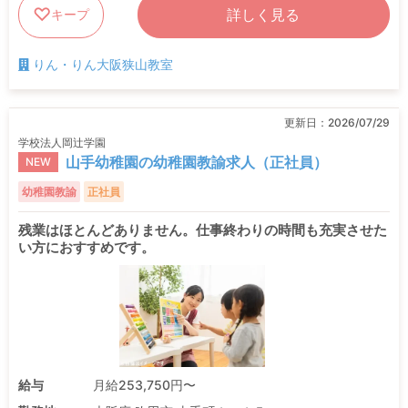
詳しく見る
キープ
りん・りん大阪狭山教室
更新日：
2026/07/29
学校法人岡辻学園
山手幼稚園の幼稚園教諭求人（正社員）
NEW
幼稚園教諭
正社員
残業はほとんどありません。仕事終わりの時間も充実させた
い方におすすめです。
給与
月給253,750円〜