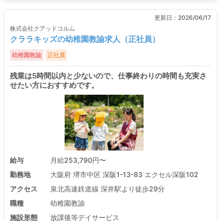
更新日：
2026/06/17
株式会社クアッドコルム
クララキッズの幼稚園教諭求人（正社員）
幼稚園教諭
正社員
残業は5時間以内と少ないので、仕事終わりの時間も充実さ
せたい方におすすめです。
給与
月給253,790円〜
勤務地
大阪府 堺市中区 深阪1-13-83 エクセル深阪102
アクセス
泉北高速鉄道線 深井駅より徒歩29分
職種
幼稚園教諭
施設形態
放課後等デイサービス