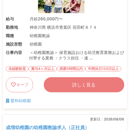
給与
月給260,000円〜
勤務地
神奈川県 横浜市青葉区 荏田町８７４
職種
幼稚園教諭
施設形態
幼稚園
仕事内容
＜幼稚園教諭＞ 保育施設おける幼児教育業務および
付帯する業務 ・クラス担任 ・連 ...
未経験歓迎
賞与4ヶ月以上
残業5時間以内
年間休日120日以上
詳しく見る
キープ
愛和幼稚園
更新日：
2026/08/06
成増幼稚園の幼稚園教諭求人（正社員）