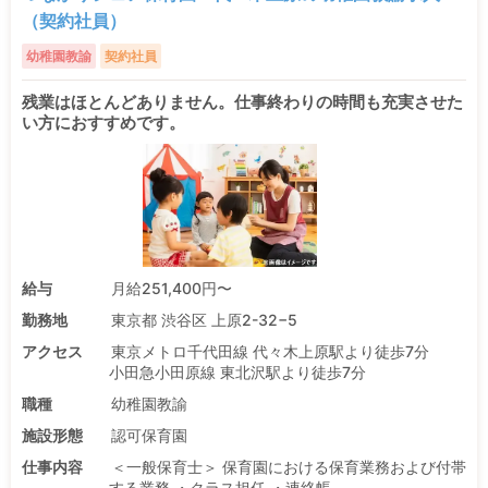
（契約社員）
幼稚園教諭
契約社員
残業はほとんどありません。仕事終わりの時間も充実させた
い方におすすめです。
給与
月給251,400円〜
勤務地
東京都 渋谷区 上原2-32−5
アクセス
東京メトロ千代田線 代々木上原駅より徒歩7分
小田急小田原線 東北沢駅より徒歩7分
職種
幼稚園教諭
施設形態
認可保育園
仕事内容
＜一般保育士＞ 保育園における保育業務および付帯
する業務 ・クラス担任 ・連絡帳 ...