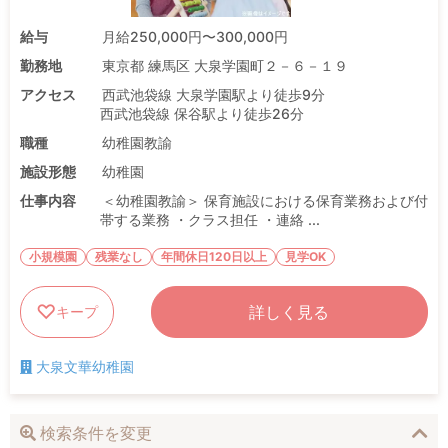
給与
月給250,000円〜300,000円
勤務地
東京都 練馬区 大泉学園町２－６－１９
アクセス
西武池袋線 大泉学園駅より徒歩9分
西武池袋線 保谷駅より徒歩26分
職種
幼稚園教諭
施設形態
幼稚園
仕事内容
＜幼稚園教諭＞ 保育施設における保育業務および付
帯する業務 ・クラス担任 ・連絡 ...
小規模園
残業なし
年間休日120日以上
見学OK
詳しく見る
キープ
大泉文華幼稚園
検索条件を変更