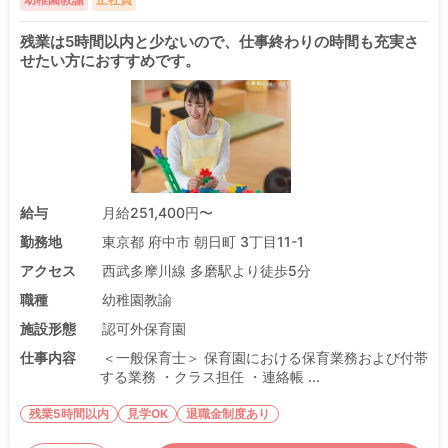
残業は5時間以内と少ないので、仕事終わりの時間も充実さ
せたい方におすすめです。
給与
月給251,400円〜
勤務地
東京都 府中市 朝日町 3丁目11-1
アクセス
西武多摩川線 多磨駅より徒歩5分
職種
幼稚園教諭
施設形態
認可外保育園
仕事内容
＜一般保育士＞ 保育園における保育業務および付帯
する業務 ・クラス担任 ・連絡帳 ...
残業5時間以内
見学OK
退職金制度あり