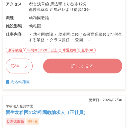
アクセス
都営浅草線 馬込駅より徒歩12分
都営浅草線 西馬込駅より徒歩13分
職種
幼稚園教諭
施設形態
幼稚園
仕事内容
＜幼稚園教諭＞ 幼稚園における保育業務および付帯
する業務 ・クラス担任 ・登園、 ...
新卒歓迎
年間休日120日以上
車通勤可
見学OK
詳しく見る
キープ
馬込幼稚園
更新日：
2026/07/30
学校法人笠川学園
園生幼稚園の幼稚園教諭求人（正社員）
幼稚園教諭
正社員