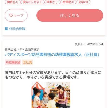
園庭あり
賞与3ヶ月以上
残業なし
車通勤可
見学OK
詳しく見る
キープ
成増幼稚園
更新日：
2026/06/24
株式会社バディ企画研究所
バディスポーツ幼児園有明の幼稚園教諭求人（正社員）
幼稚園教諭
正社員
賞与は年3ヶ月分の実績があります。日々の頑張りが収入に
もつながり、やりがいを実感できる職場です。