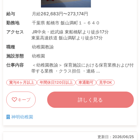
給与
月給262,683円〜273,174円
勤務地
千葉県 船橋市 飯山満町１－６４０
アクセス
JR中央・総武線 東船橋駅より徒歩17分
東葉高速鉄道 飯山満駅より徒歩17分
職種
幼稚園教諭
施設形態
幼稚園
仕事内容
＜幼稚園教諭＞ 保育施設における保育業務および付
帯する業務 ・クラス担任 ・連絡 ...
賞与4ヶ月以上
年間休日120日以上
車通勤可
見学OK
詳しく見る
キープ
神明幼稚園
更新日：
2026/06/25