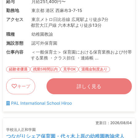
給与
月給251,400円〜
勤務地
東京都 港区 西麻布3-7-15
アクセス
東京メトロ日比谷線 広尾駅より徒歩7分
都営大江戸線 六本木駅より徒歩13分
職種
幼稚園教諭
施設形態
認可外保育園
仕事内容
＜一般保育士＞ 保育園における保育業務および付帯
する業務 ・クラス担任 ・連絡帳 ...
経験者優遇
残業5時間以内
見学OK
退職金制度あり
詳しく見る
キープ
PAL International School Hiroo
更新日：
2026/08/04
学校法人正和学園
つながりシェア保育園・代々木上原の幼稚園教諭求人