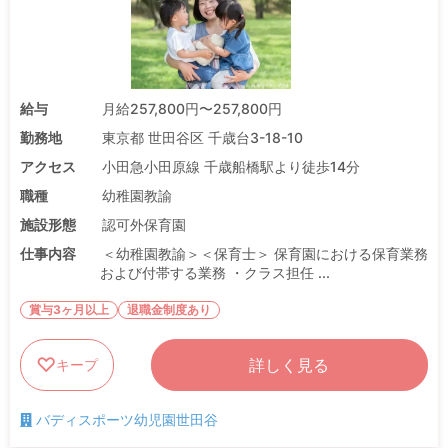
給与
月給257,800円〜257,800円
勤務地
東京都 世田谷区 千歳台3-18-10
アクセス
小田急小田原線 千歳船橋駅より徒歩14分
職種
幼稚園教諭
施設形態
認可外保育園
仕事内容
＜幼稚園教諭＞＜保育士＞ 保育園における保育業務
および付帯する業務 ・クラス担任 ...
賞与3ヶ月以上
退職金制度あり
詳しく見る
キープ
バディスポーツ幼児園世田谷