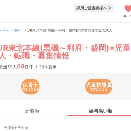
採用ご担当者様へ
キー
磯～利府・盛岡)
JR東北本線(黒磯～利府・盛岡)の児童発達支援の求人
JR東北本線(黒磯～利府・盛岡)×児
人・転職・募集情報
68
該当求人
件中
1-30件表示
保育士
児童指導員
の方はこちら
の方はこちら
新着順
給与高い順
合同会社千仁会