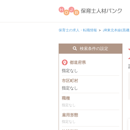
保育士の求人・転職情報
JR東北本線(黒
検索条件の設定
都道府県
指定なし
市区町村
指定なし
職種
指定なし
雇用形態
指定なし