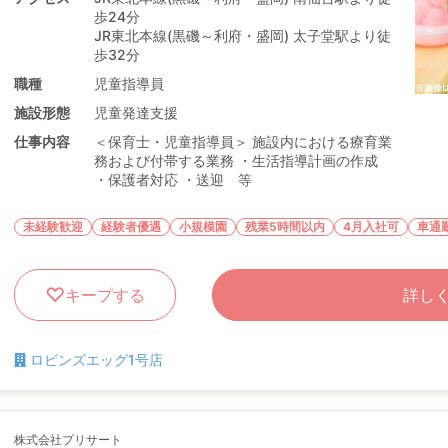
歩24分
JR東北本線(黒磯～利府・盛岡) 太子堂駅より徒
歩32分
職種
児童指導員
施設形態
児童発達支援
仕事内容
＜保育士・児童指導員＞ 施設内における療育業
務および付帯する業務 ・生活指導計画の作成
・保護者対応 ・送迎 等
未経験歓迎
経験者優遇
小規模園
残業5時間以内
4月入社可
車通
キープする
詳し
ロビンズエッグ1号店
株式会社プリサート