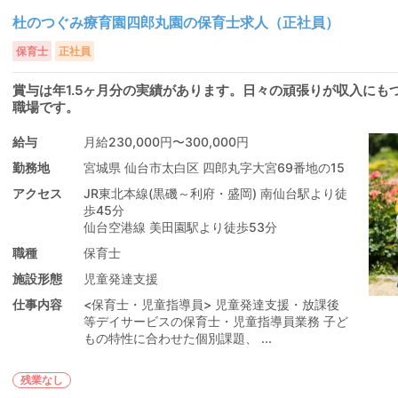
杜のつぐみ療育園四郎丸園の保育士求人（正社員）
保育士
正社員
賞与は年1.5ヶ月分の実績があります。日々の頑張りが収入にも
職場です。
給与
月給230,000円〜300,000円
勤務地
宮城県 仙台市太白区 四郎丸字大宮69番地の15
アクセス
JR東北本線(黒磯～利府・盛岡) 南仙台駅より徒
歩45分
仙台空港線 美田園駅より徒歩53分
職種
保育士
施設形態
児童発達支援
仕事内容
<保育士・児童指導員> 児童発達支援・放課後
等デイサービスの保育士・児童指導員業務 子ど
もの特性に合わせた個別課題、 ...
残業なし