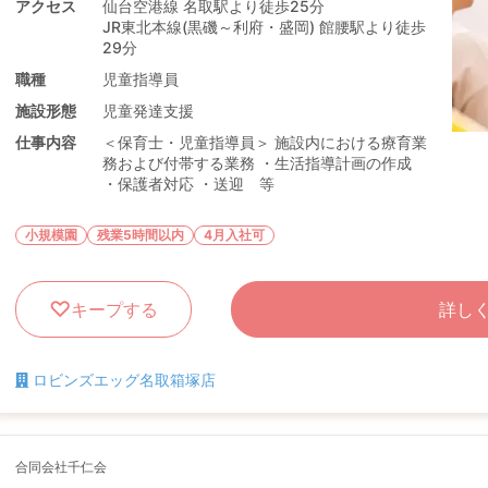
アクセス
仙台空港線 名取駅より徒歩25分
JR東北本線(黒磯～利府・盛岡) 館腰駅より徒歩
29分
職種
児童指導員
施設形態
児童発達支援
仕事内容
＜保育士・児童指導員＞ 施設内における療育業
務および付帯する業務 ・生活指導計画の作成
・保護者対応 ・送迎 等
小規模園
残業5時間以内
4月入社可
キープする
詳し
ロビンズエッグ名取箱塚店
合同会社千仁会