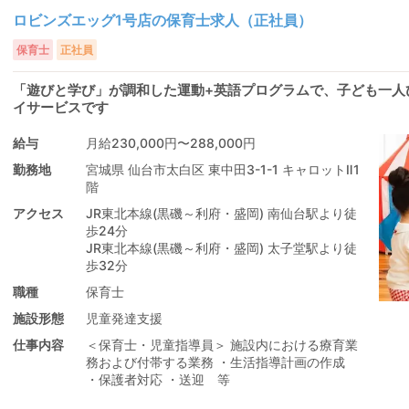
ロビンズエッグ1号店の保育士求人（正社員）
保育士
正社員
「遊びと学び」が調和した運動+英語プログラムで、子ども一人
イサービスです
給与
月給230,000円〜288,000円
勤務地
宮城県 仙台市太白区 東中田3-1-1 キャロットⅡ1
階
アクセス
JR東北本線(黒磯～利府・盛岡) 南仙台駅より徒
歩24分
JR東北本線(黒磯～利府・盛岡) 太子堂駅より徒
歩32分
職種
保育士
施設形態
児童発達支援
仕事内容
＜保育士・児童指導員＞ 施設内における療育業
務および付帯する業務 ・生活指導計画の作成
・保護者対応 ・送迎 等