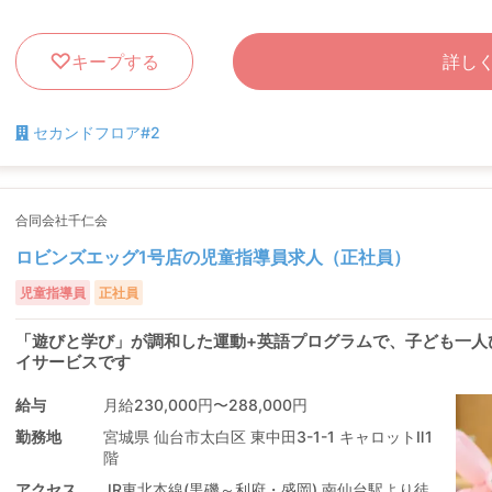
キープする
詳し
セカンドフロア#2
合同会社千仁会
ロビンズエッグ1号店の児童指導員求人（正社員）
児童指導員
正社員
「遊びと学び」が調和した運動+英語プログラムで、子ども一人
イサービスです
給与
月給230,000円〜288,000円
勤務地
宮城県 仙台市太白区 東中田3-1-1 キャロットⅡ1
階
アクセス
JR東北本線(黒磯～利府・盛岡) 南仙台駅より徒