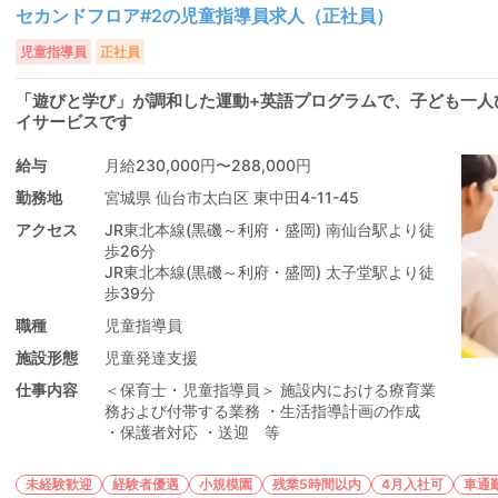
セカンドフロア#2の児童指導員求人（正社員）
児童指導員
正社員
「遊びと学び」が調和した運動+英語プログラムで、子ども一人
イサービスです
給与
月給230,000円〜288,000円
勤務地
宮城県 仙台市太白区 東中田4-11-45
アクセス
JR東北本線(黒磯～利府・盛岡) 南仙台駅より徒
歩26分
JR東北本線(黒磯～利府・盛岡) 太子堂駅より徒
歩39分
職種
児童指導員
施設形態
児童発達支援
仕事内容
＜保育士・児童指導員＞ 施設内における療育業
務および付帯する業務 ・生活指導計画の作成
・保護者対応 ・送迎 等
未経験歓迎
経験者優遇
小規模園
残業5時間以内
4月入社可
車通