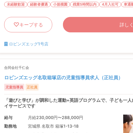
未経験歓迎
経験者優遇
小規模園
残業5時間以内
4月入社可
車通
キープする
詳し
ロビンズエッグ1号店
合同会社千仁会
ロビンズエッグ名取箱塚店の児童指導員求人（正社員）
児童指導員
正社員
「遊びと学び」が調和した運動+英語プログラムで、子ども一人
イサービスです
給与
月給230,000円〜288,000円
勤務地
宮城県 名取市 箱塚1-13-18