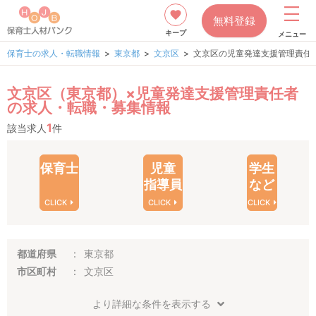
無料登録
キープ
メニュー
保育士の求人・転職情報
東京都
文京区
文京区の児童発達支援管理責任
文京区（東京都）×児童発達支援管理責任者
の求人・転職・募集情報
1
該当求人
件
保育士
児童
学生
指導員
など
CLICK
CLICK
CLICK
都道府県
東京都
市区町村
文京区
より詳細な条件を表示する