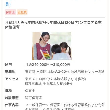
員）
保育士
正社員
月給24万円-/本駒込駅7分/年間休日120日/ワンフロア＆主
体性保育
給与
月給240,000円〜310,000円
勤務地
東京都 文京区 本駒込3-22-4 地域活動センター2階
アクセス
東京メトロ南北線 本駒込駅より徒歩7分
都営三田線 千石駅より徒歩9分
職種
保育士
施設形態
認可保育園
仕事内容
＜一般保育士＞ 保育園における保育業務および付帯
する業務 ・クラス担任 ・連絡帳 ...