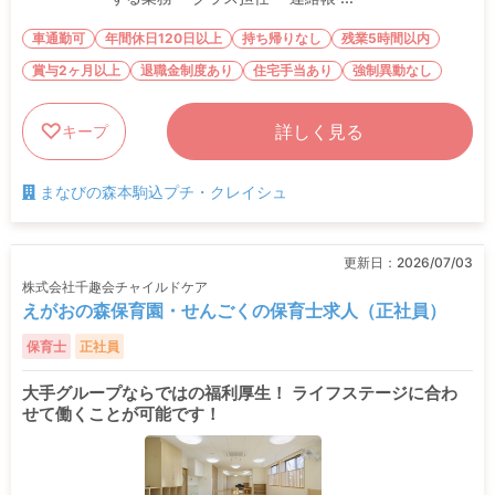
車通勤可
年間休日120日以上
持ち帰りなし
残業5時間以内
賞与2ヶ月以上
退職金制度あり
住宅手当あり
強制異動なし
詳しく見る
キープ
まなびの森本駒込プチ・クレイシュ
更新日：
2026/07/03
株式会社千趣会チャイルドケア
えがおの森保育園・せんごくの保育士求人（正社員）
保育士
正社員
大手グループならではの福利厚生！ ライフステージに合わ
せて働くことが可能です！