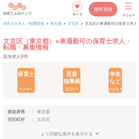
無料登録
キープ
メニュー
保育士の求人・転職情報
東京都
文京区
文京区の車通勤可の保育士求人
文京区（東京都）×車通勤可の保育士求人・
転職・募集情報
9
該当求人
件
保育士
児童
学生
指導員
など
CLICK
CLICK
CLICK
都道府県
東京都
市区町村
文京区
より詳細な条件を表示する