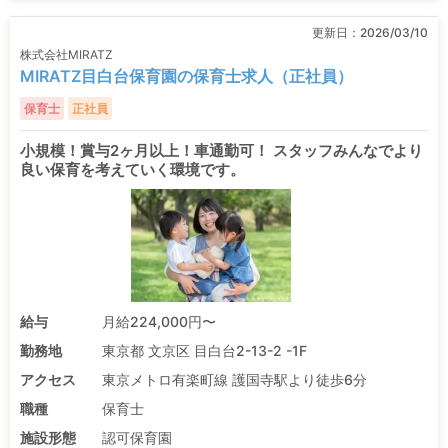
更新日：
2026/03/10
株式会社MIRATZ
MIRATZ目白台保育園の保育士求人（正社員）
保育士
正社員
小規模！賞与2ヶ月以上！車通勤可！ スタッフみんなでより
良い保育を考えていく環境です。
給与
月給224,000円〜
勤務地
東京都 文京区 目白台2-13-2 -1F
アクセス
東京メトロ有楽町線 護国寺駅より徒歩6分
職種
保育士
施設形態
認可保育園