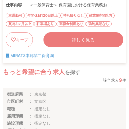
仕事内容
＜一般保育士＞ 保育園における保育業務お ...
車通勤可
年間休日120日以上
持ち帰りなし
残業5時間以内
賞与3ヶ月以上
駐車場あり
退職金制度あり
強制異動なし
詳しく見る
キープ
MIRATZ本郷第二保育園
もっと希望に合う求人
を探す
9
該当求人
件
都道府県
東京都
市区町村
文京区
職種
指定なし
雇用形態
指定なし
施設形態
指定なし