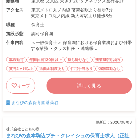
勤務地
東京都 文京区 大塚3-20-5 アネックス茗荷谷2F
アクセス
東京メトロ丸ノ内線 茗荷谷駅より徒歩7分
東京メトロ丸ノ内線 新大塚駅より徒歩8分
職種
保育士
施設形態
認可保育園
仕事内容
＜一般保育士＞ 保育園における保育業務および付帯
する業務 ・クラス担任 ・連絡帳 ...
車通勤可
年間休日120日以上
持ち帰りなし
残業5時間以内
賞与2ヶ月以上
退職金制度あり
住宅手当あり
強制異動なし
詳しく見る
キープ
まなびの森保育園茗荷谷
更新日：
2026/08/03
株式会社こどもの森
まなびの森本駒込プチ・クレイシュの保育士求人（正社