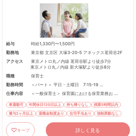
給与
時給1,330円〜1,500円
勤務地
東京都 文京区 大塚3-20-5 アネックス茗荷谷2F
アクセス
東京メトロ丸ノ内線 茗荷谷駅より徒歩7分
東京メトロ丸ノ内線 新大塚駅より徒歩8分
職種
保育士
勤務時間
＜パート＞ 平日・土曜日 7:15-19 ...
仕事内容
＜一般保育士＞ 保育園における保育業務お ...
車通勤可
年間休日120日以上
持ち帰りなし
残業5時間以内
賞与2ヶ月以上
退職金制度あり
住宅手当あり
強制異動なし
詳しく見る
キープ