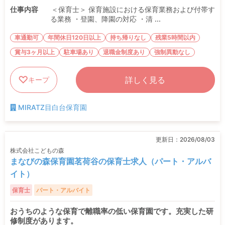
仕事内容
＜保育士＞ 保育施設における保育業務および付帯す
る業務 ・登園、降園の対応 ・清 ...
車通勤可
年間休日120日以上
持ち帰りなし
残業5時間以内
賞与3ヶ月以上
駐車場あり
退職金制度あり
強制異動なし
詳しく見る
キープ
MIRATZ目白台保育園
更新日：
2026/08/03
株式会社こどもの森
まなびの森保育園茗荷谷の保育士求人（パート・アルバ
イト）
保育士
パート・アルバイト
おうちのような保育で離職率の低い保育園です。充実した研
修制度があります。