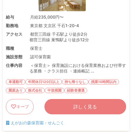
給与
月給235,000円〜
勤務地
東京都 文京区 千石1-20-4
アクセス
都営三田線 千石駅より徒歩2分
都営三田線 巣鴨駅より徒歩12分
職種
保育士
施設形態
認可保育園
仕事内容
＜保育士＞ 保育施設における保育業務および付帯す
る業務 ・クラス担任 ・連絡帳記 ...
車通勤可
年間休日120日以上
持ち帰りなし
残業10時間以内
園庭あり
株式会社
中規模園
経験者優遇
詳しく見る
キープ
えがおの森保育園・せんごく