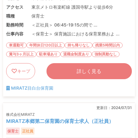
アクセス
東京メトロ有楽町線 護国寺駅より徒歩6分
職種
保育士
勤務時間
＜正社員＞ 06:45-19:15の間で ...
仕事内容
＜保育士＞ 保育施設における保育業務およ ...
車通勤可
年間休日120日以上
持ち帰りなし
残業5時間以内
賞与3ヶ月以上
駐車場あり
退職金制度あり
強制異動なし
詳しく見る
キープ
MIRATZ目白台保育園
更新日：
2024/07/31
株式会社MIRATZ
MIRATZ本郷第二保育園の保育士求人（正社員）
保育士
正社員