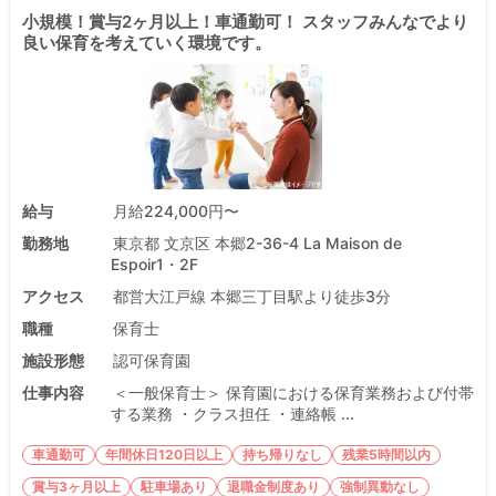
小規模！賞与2ヶ月以上！車通勤可！ スタッフみんなでより
良い保育を考えていく環境です。
給与
月給224,000円〜
勤務地
東京都 文京区 本郷2-36-4 La Maison de
Espoir1・2F
アクセス
都営大江戸線 本郷三丁目駅より徒歩3分
職種
保育士
施設形態
認可保育園
仕事内容
＜一般保育士＞ 保育園における保育業務および付帯
する業務 ・クラス担任 ・連絡帳 ...
車通勤可
年間休日120日以上
持ち帰りなし
残業5時間以内
賞与3ヶ月以上
駐車場あり
退職金制度あり
強制異動なし