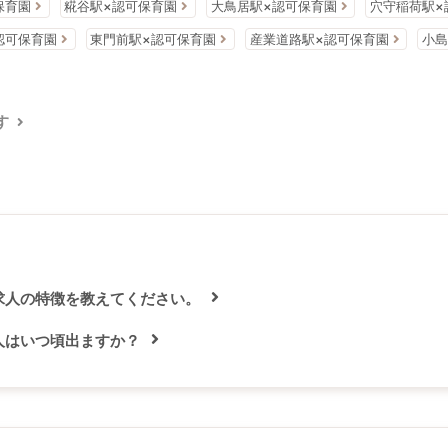
保育園
糀谷駅×認可保育園
大鳥居駅×認可保育園
穴守稲荷駅×
認可保育園
東門前駅×認可保育園
産業道路駅×認可保育園
小島
す
求人の特徴を教えてください。
人はいつ頃出ますか？