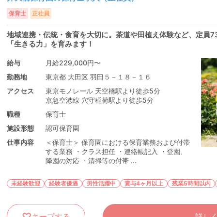
保育士
正社員
地域連携・伝統・食育を大切に。茶道や田植え体験など、定員7
「生きる力」を育みます！
給与
月給229,000円〜
勤務地
東京都 大田区 羽田５－１８－１６
アクセス
東京モノレール 天空橋駅より徒歩5分
京急空港線 穴守稲荷駅より徒歩5分
職種
保育士
施設形態
認可保育園
仕事内容
＜保育士＞ 保育園における保育業務および付帯
する業務 ・クラス担任 ・連絡帳記入 ・登園、
降園の対応 ・清掃等の付帯 ...
未経験歓迎
経験者優遇
男性活躍中
賞与4ヶ月以上
残業5時間以内
キープする
詳し