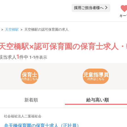
採用ご担当者様へ
キー
天空橋駅
天空橋駅の認可保育園の求人
天空橋駅×認可保育園の保育士求人・
1
該当求人
件中
1-1件表示
保育士
児童指導員
の方はこちら
の方はこちら
新着順
給与高い順
社会福祉法人二葉福祉会
弁天橋保育園の保育士求人（正社員）