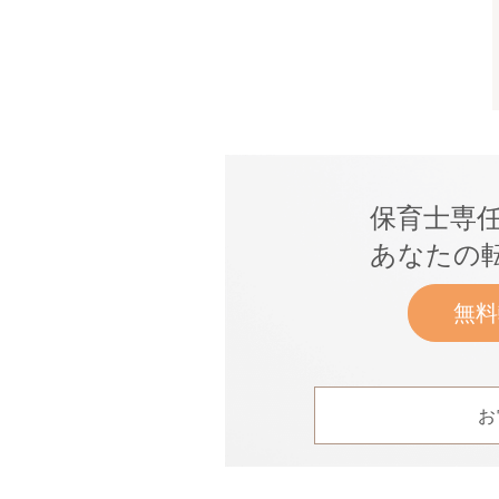
保育士専
あなたの
無料
お