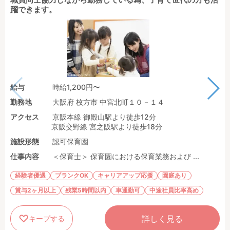
躍できます。
給与
時給1,200円〜
勤務地
大阪府 枚方市 中宮北町１０－１４
アクセス
京阪本線 御殿山駅より徒歩12分
京阪交野線 宮之阪駅より徒歩18分
施設形態
認可保育園
仕事内容
＜保育士＞ 保育園における保育業務および ...
経験者優遇
ブランクOK
キャリアアップ応援
園庭あり
賞与2ヶ月以上
残業5時間以内
車通勤可
中途社員比率高め
詳しく見る
キープする