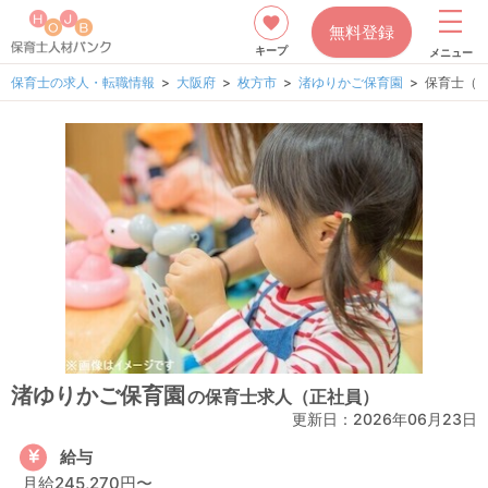
無料登録
キープ
メニュー
保育士の求人・転職情報
大阪府
枚方市
渚ゆりかご保育園
保育士（
渚ゆりかご保育園
の保育士求人（正社員）
更新日：
2026年06月23日
給与
月給245,270円〜