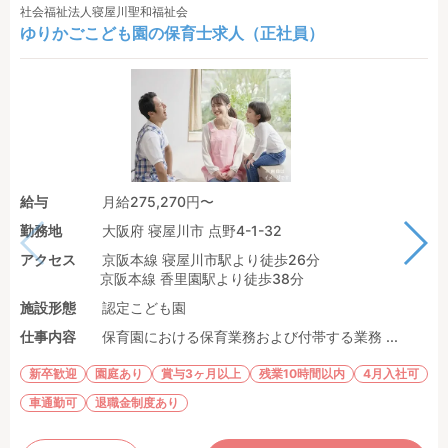
社会福祉法人寝屋川聖和福祉会
ゆりかごこども園の保育士求人（正社員）
給与
月給275,270円〜
勤務地
大阪府 寝屋川市 点野4-1-32
アクセス
京阪本線 寝屋川市駅より徒歩26分
京阪本線 香里園駅より徒歩38分
施設形態
認定こども園
仕事内容
保育園における保育業務および付帯する業務 ...
新卒歓迎
園庭あり
賞与3ヶ月以上
残業10時間以内
4月入社可
車通勤可
退職金制度あり