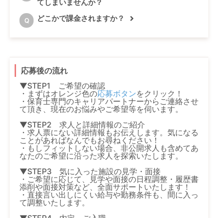
てしまいませんか？
どこかで課金されますか？
Q
応募後の流れ
▼STEP1 ご希望の確認
・まずはオレンジ色の
応募ボタン
をクリック！
・保育士専門のキャリアパートナーからご連絡させ
て頂き、現在のお悩みやご希望等を伺います。
▼STEP2 求人と詳細情報のご紹介
・求人票にない詳細情報もお伝えします。気になる
ことがあればなんでもお尋ねください！
・もしフィットしない場合、非公開求人も含めてあ
なたのご希望に沿った求人を探索いたします。
▼STEP3 気に入った施設の見学・面接
・ご希望に応じて、見学や面接の日程調整・履歴書
添削や面接対策など、全面サポートいたします！
・直接言い出しにくい給与や勤務条件も、間に入っ
て調整いたします。