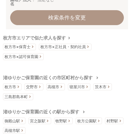
名
検索条件を変更
枚方市エリアで似た求人を探す
枚方市×保育士
枚方市×正社員・契約社員
枚方市×認可保育園
渚ゆりかご保育園の近くの市区町村から探す
枚方市
交野市
高槻市
寝屋川市
茨木市
三島郡島本町
渚ゆりかご保育園の近くの駅から探す
御殿山駅
宮之阪駅
牧野駅
枚方公園駅
村野駅
高槻市駅