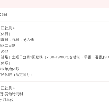
05日
＜正社員＞
［休日］
日曜日，祝日，その他
週休二日制
その他
［補足］土曜日は月1回勤務（7:00‐19:00で交替制・早番・遅番あ
［休暇］
年末年始休暇
有給休暇（法定通り）
＜正社員＞
変形労働時間制
1ヶ月単位