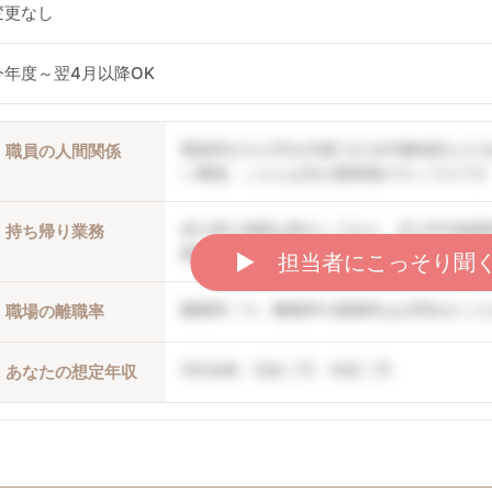
変更なし
今年度～翌4月以降OK
職員同士や上司を評価できる評価制度などが
職員の人間関係
い職場。こちらは非公開情報のサンプルです
持ち帰り残業は禁止しており、月の平均残業
持ち帰り業務
開情報のサンプルです
▶︎ 担当者にこっそり聞
離職率〇％。離職率や復職率はお問合せくだ
職場の離職率
5年未満：月給〇円、年収〇円
あなたの想定年収