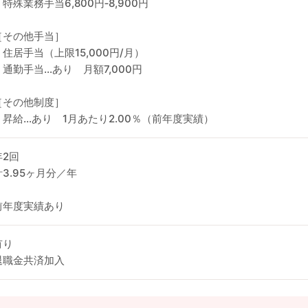
・特殊業務手当6,800円‐8,900円
［その他手当］
・住居手当（上限15,000円/月）
・通勤手当…あり 月額7,000円
［その他制度］
・昇給…あり 1月あたり2.00％（前年度実績）
年2回
計3.95ヶ月分／年
前年度実績あり
有り
退職金共済加入