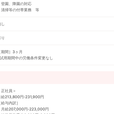
・登園、降園の対応
・清掃等の付帯業務 等
無し
有り
［期間］3ヶ月
※試用期間中の労働条件変更なし
＜正社員＞
給213,800円‐231,900円
［給与内訳］
月給207,000円‐223,000円