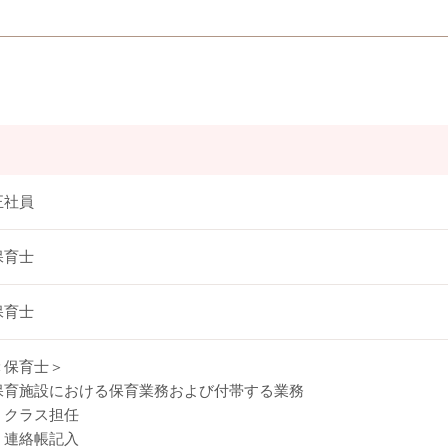
正社員
保育士
保育士
＜保育士＞
保育施設における保育業務および付帯する業務
・クラス担任
・連絡帳記入