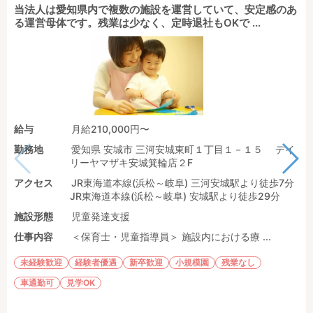
当法人は愛知県内で複数の施設を運営していて、安定感のあ
る運営母体です。残業は少なく、定時退社もOKで ...
給与
月給210,000円〜
勤務地
愛知県 安城市 三河安城東町１丁目１－１５ デイ
リーヤマザキ安城箕輪店２F
アクセス
JR東海道本線(浜松～岐阜) 三河安城駅より徒歩7分
JR東海道本線(浜松～岐阜) 安城駅より徒歩29分
施設形態
児童発達支援
仕事内容
＜保育士・児童指導員＞ 施設内における療 ...
未経験歓迎
経験者優遇
新卒歓迎
小規模園
残業なし
車通勤可
見学OK