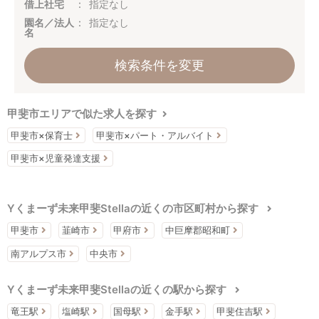
借上社宅
指定なし
園名／法人
指定なし
名
検索条件を変更
甲斐市エリアで似た求人を探す
甲斐市×保育士
甲斐市×パート・アルバイト
甲斐市×児童発達支援
Yくまーず未来甲斐Stellaの近くの市区町村から探す
甲斐市
韮崎市
甲府市
中巨摩郡昭和町
南アルプス市
中央市
Yくまーず未来甲斐Stellaの近くの駅から探す
竜王駅
塩崎駅
国母駅
金手駅
甲斐住吉駅