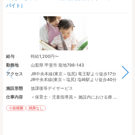
バイト）
給与
時給1,200円〜
勤務地
山梨県 甲斐市 龍地798-143
アクセス
JR中央本線(東京～塩尻) 竜王駅より徒歩17分
JR中央本線(東京～塩尻) 塩崎駅より徒歩40分
施設形態
放課後等デイサービス
仕事内容
＜保育士・児童指導員＞ 施設内における療 ...
小規模園
残業なし