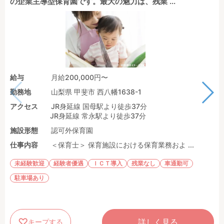
の企業主導型保育園です。最大の魅力は、残業 ...
給与
月給200,000円〜
勤務地
山梨県 甲斐市 西八幡1638-1
アクセス
JR身延線 国母駅より徒歩37分
JR身延線 常永駅より徒歩37分
施設形態
認可外保育園
仕事内容
＜保育士＞ 保育施設における保育業務およ ...
未経験歓迎
経験者優遇
ＩＣＴ導入
残業なし
車通勤可
駐車場あり
詳しく見る
キープする