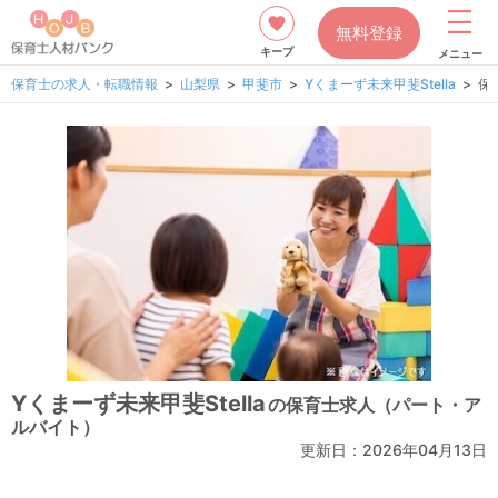
無料登録
キープ
メニュー
保育士の求人・転職情報
山梨県
甲斐市
Yくまーず未来甲斐Stella
保
Yくまーず未来甲斐Stella
の保育士求人（パート・ア
ルバイト）
更新日：2026年04月13日