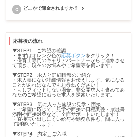
どこかで課金されますか？
Q
応募後の流れ
▼STEP1 ご希望の確認
・まずはオレンジ色の
応募ボタン
をクリック！
・保育士専門のキャリアパートナーからご連絡させ
て頂き、現在のお悩みやご希望等を伺います。
▼STEP2 求人と詳細情報のご紹介
・求人票にない詳細情報もお伝えします。気になる
ことがあればなんでもお尋ねください！
・もしフィットしない場合、非公開求人も含めてあ
なたのご希望に沿った求人を探索いたします。
▼STEP3 気に入った施設の見学・面接
・ご希望に応じて、見学や面接の日程調整・履歴書
添削や面接対策など、全面サポートいたします！
・直接言い出しにくい給与や勤務条件も、間に入っ
て調整いたします。
▼STEP4 内定、ご入職