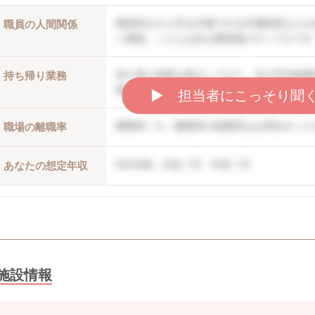
職員同士や上司を評価できる評価制度などが
職員の人間関係
い職場。こちらは非公開情報のサンプルです
持ち帰り残業は禁止しており、月の平均残業
持ち帰り業務
開情報のサンプルです
▶︎ 担当者にこっそり聞
離職率〇％。離職率や復職率はお問合せくだ
職場の離職率
5年未満：月給〇円、年収〇円
あなたの想定年収
施設情報