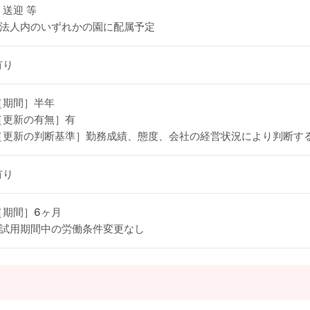
・送迎 等
※法人内のいずれかの園に配属予定
有り
［期間］半年
［更新の有無］有
［更新の判断基準］勤務成績、態度、会社の経営状況により判断す
有り
［期間］6ヶ月
※試用期間中の労働条件変更なし