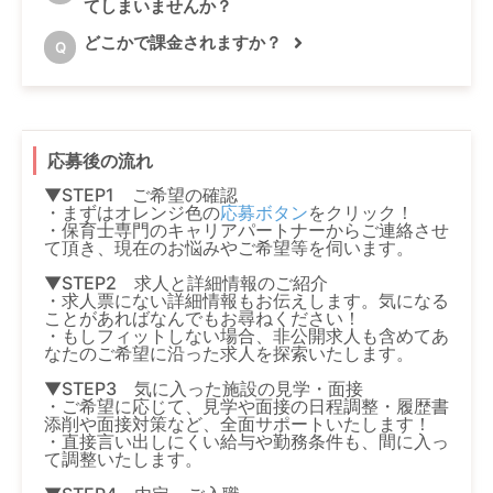
てしまいませんか？
どこかで課金されますか？
Q
応募後の流れ
▼STEP1 ご希望の確認
・まずはオレンジ色の
応募ボタン
をクリック！
・保育士専門のキャリアパートナーからご連絡させ
て頂き、現在のお悩みやご希望等を伺います。
▼STEP2 求人と詳細情報のご紹介
・求人票にない詳細情報もお伝えします。気になる
ことがあればなんでもお尋ねください！
・もしフィットしない場合、非公開求人も含めてあ
なたのご希望に沿った求人を探索いたします。
▼STEP3 気に入った施設の見学・面接
・ご希望に応じて、見学や面接の日程調整・履歴書
添削や面接対策など、全面サポートいたします！
・直接言い出しにくい給与や勤務条件も、間に入っ
て調整いたします。