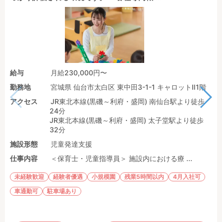
給与
月給230,000円〜
勤務地
宮城県 仙台市太白区 東中田3-1-1 キャロットⅡ1階
アクセス
JR東北本線(黒磯～利府・盛岡) 南仙台駅より徒歩
24分
JR東北本線(黒磯～利府・盛岡) 太子堂駅より徒歩
32分
施設形態
児童発達支援
仕事内容
＜保育士・児童指導員＞ 施設内における療 ...
未経験歓迎
経験者優遇
小規模園
残業5時間以内
4月入社可
車通勤可
駐車場あり