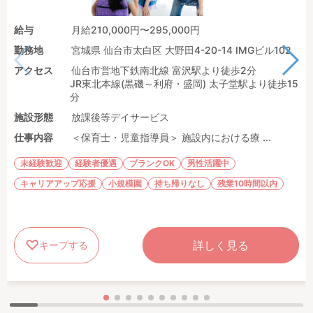
給与
月給210,000円〜295,000円
勤務地
宮城県 仙台市太白区 大野田4-20-14 IMGビル102
アクセス
仙台市営地下鉄南北線 富沢駅より徒歩2分
JR東北本線(黒磯～利府・盛岡) 太子堂駅より徒歩15
分
施設形態
放課後等デイサービス
仕事内容
＜保育士・児童指導員＞ 施設内における療 ...
未経験歓迎
経験者優遇
ブランクOK
男性活躍中
キャリアアップ応援
小規模園
持ち帰りなし
残業10時間以内
詳しく見る
キープする