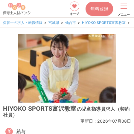
無料登録
キープ
メニュー
保育士の求人・転職情報
宮城県
仙台市
HIYOKO SPORTS富沢教室
HIYOKO SPORTS富沢教室
の児童指導員求人（契約
社員）
更新日：
2026年07月08日
給与