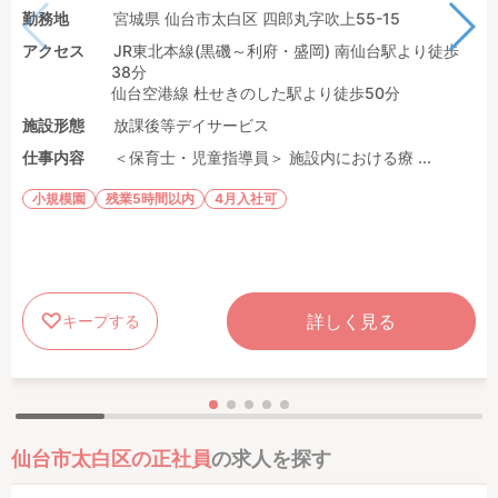
勤務地
宮城県 仙台市太白区 四郎丸字吹上55-15
アクセス
JR東北本線(黒磯～利府・盛岡) 南仙台駅より徒歩
38分
仙台空港線 杜せきのした駅より徒歩50分
施設形態
放課後等デイサービス
仕事内容
＜保育士・児童指導員＞ 施設内における療 ...
小規模園
残業5時間以内
4月入社可
詳しく見る
キープする
仙台市太白区の正社員
の求人を探す