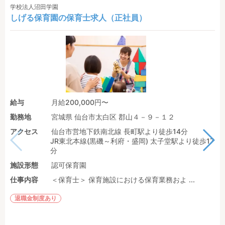
学校法人沼田学園
しげる保育園の保育士求人（正社員）
給与
月給200,000円〜
勤務地
宮城県 仙台市太白区 郡山４－９－１２
アクセス
仙台市営地下鉄南北線 長町駅より徒歩14分
JR東北本線(黒磯～利府・盛岡) 太子堂駅より徒歩17
分
施設形態
認可保育園
仕事内容
＜保育士＞ 保育施設における保育業務およ ...
退職金制度あり