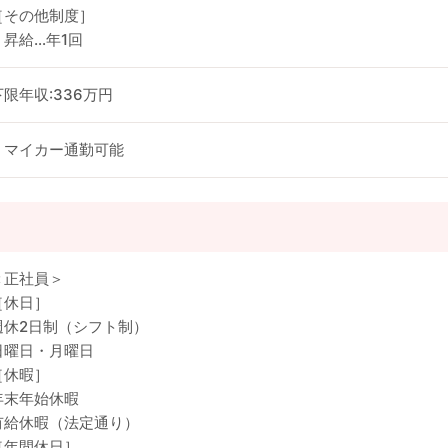
［その他制度］
・昇給…年1回
下限年収:336万円
・マイカー通勤可能
＜正社員＞
［休日］
週休2日制（シフト制）
日曜日・月曜日
［休暇］
年末年始休暇
有給休暇（法定通り）
［年間休日］