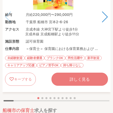
給与
月給220,000円〜290,000円
勤務地
千葉県 船橋市 宮本2-6-26
アクセス
京成本線 大神宮下駅より徒歩1分
京成本線 京成船橋駅より徒歩11分
施設形態
認可保育園
仕事内容
＜保育士＞ 保育園における保育業務および ...
未経験歓迎
経験者優遇
ブランクOK
男性活躍中
新卒歓迎
キャリアアップ応援
ピアノ苦手OK
持ち帰りなし
詳しく見る
キープする
船橋市の保育士
求人を探す