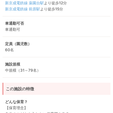
新京成電鉄線
薬園台駅
より徒歩12分
新京成電鉄線
前原駅
より徒歩15分
車通勤可否
車通勤可
定員（園児数）
60名
施設規模
中規模（31～79名）
この施設の特徴
どんな保育？
【保育理念】