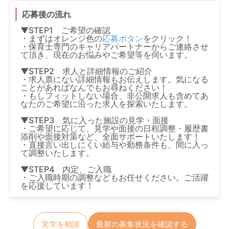
応募後の流れ
▼STEP1 ご希望の確認
・まずはオレンジ色の
応募ボタン
をクリック！
・保育士専門のキャリアパートナーからご連絡させ
て頂き、現在のお悩みやご希望等を伺います。
▼STEP2 求人と詳細情報のご紹介
・求人票にない詳細情報もお伝えします。気になる
ことがあればなんでもお尋ねください！
・もしフィットしない場合、非公開求人も含めてあ
なたのご希望に沿った求人を探索いたします。
▼STEP3 気に入った施設の見学・面接
・ご希望に応じて、見学や面接の日程調整・履歴書
添削や面接対策など、全面サポートいたします！
・直接言い出しにくい給与や勤務条件も、間に入っ
て調整いたします。
▼STEP4 内定、ご入職
・ご入職時期の調整などもお任せください。ご活躍
を応援しています！
見学を相談
最新の募集状況を確認する