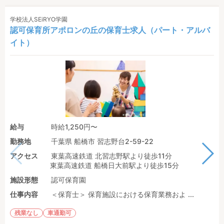
学校法人SEiRYO学園
認可保育所アポロンの丘の保育士求人（パート・アルバ
イト）
給与
時給1,250円〜
勤務地
千葉県 船橋市 習志野台2-59-22
アクセス
東葉高速鉄道 北習志野駅より徒歩11分
東葉高速鉄道 船橋日大前駅より徒歩15分
施設形態
認可保育園
仕事内容
＜保育士＞ 保育施設における保育業務およ ...
残業なし
車通勤可