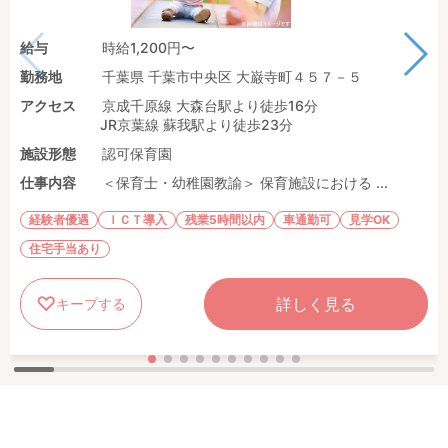
給与
時給1,200円〜
勤務地
千葉県 千葉市中央区 大巌寺町４５７－５
アクセス
京成千原線 大森台駅より徒歩16分
JR京葉線 蘇我駅より徒歩23分
施設形態
認可保育園
仕事内容
＜保育士・幼稚園教諭＞ 保育施設における ...
経験者優遇
ＩＣＴ導入
残業5時間以内
車通勤可
見学OK
住宅手当あり
詳しく見る
キープする