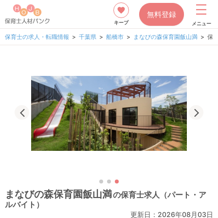
無料登録
キープ
メニュー
保育士の求人・転職情報
千葉県
船橋市
まなびの森保育園飯山満
保
まなびの森保育園飯山満
の保育士求人（パート・ア
ルバイト）
更新日：2026年08月03日