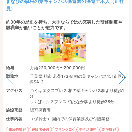
まなびの森柏の葉キャンパス保育園の保育士求人（正社
員）
約30年の歴史を持ち、大手ならではの充実した研修制度や
離職率が低いことが魅力です。
給与
月給220,000円〜290,000円
勤務地
千葉県 柏市 若柴173-8 柏の葉キャンパス151街区A
棟SA-2
アクセス
つくばエクスプレス 柏の葉キャンパス駅より徒歩1
分
つくばエクスプレス 柏たなか駅より徒歩28分
施設形態
認可保育園
仕事内容
＜保育士＞ 園内での保育業務及び付随業務 ...
未経験歓迎
経験者優遇
ブランクOK
男性活躍中
新卒歓迎