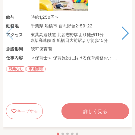
給与
時給1,250円〜
勤務地
千葉県 船橋市 習志野台2-59-22
アクセス
東葉高速鉄道 北習志野駅より徒歩11分
東葉高速鉄道 船橋日大前駅より徒歩15分
施設形態
認可保育園
仕事内容
＜保育士＞ 保育施設における保育業務およ ...
残業なし
車通勤可
詳しく見る
キープする