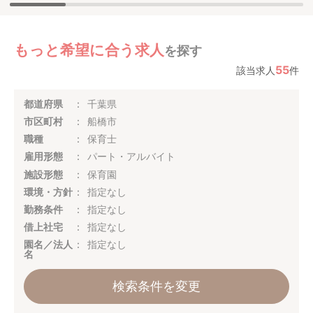
もっと希望に合う求人
を探す
55
該当求人
件
都道府県
千葉県
市区町村
船橋市
職種
保育士
雇用形態
パート・アルバイト
施設形態
保育園
環境・方針
指定なし
勤務条件
指定なし
借上社宅
指定なし
園名／法人
指定なし
名
検索条件を変更