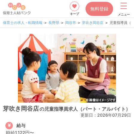
無料登録
キープ
メニュー
保育士の求人・転職情報
長野県
岡谷市
芽吹き岡谷店
児童指導員（
芽吹き岡谷店
の児童指導員求人（パート・アルバイト）
更新日：
2026年07月29日
給与
時給1,122円〜