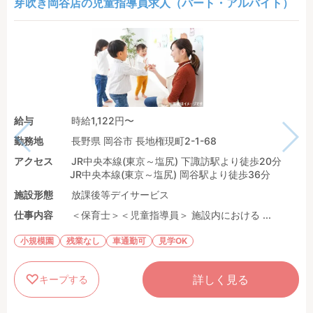
芽吹き岡谷店の児童指導員求人（パート・アルバイト）
給与
時給1,122円〜
勤務地
長野県 岡谷市 長地権現町2-1-68
アクセス
JR中央本線(東京～塩尻) 下諏訪駅より徒歩20分
JR中央本線(東京～塩尻) 岡谷駅より徒歩36分
施設形態
放課後等デイサービス
仕事内容
＜保育士＞＜児童指導員＞ 施設内における ...
小規模園
残業なし
車通勤可
見学OK
詳しく見る
キープする