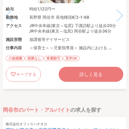
給与
時給1,122円〜
勤務地
長野県 岡谷市 長地権現町2-1-68
アクセス
JR中央本線(東京～塩尻) 下諏訪駅より徒歩20分
JR中央本線(東京～塩尻) 岡谷駅より徒歩36分
施設形態
放課後等デイサービス
仕事内容
＜保育士＞＜児童指導員＞ 施設内における ...
小規模園
残業なし
車通勤可
見学OK
詳しく見る
キープする
岡谷市のパート・アルバイト
の求人を探す
株式会社オフィスハナオカ