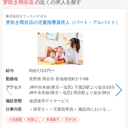
芽吹き岡谷店
の近くの求人を探す
株式会社オフィスハナオカ
芽吹き岡谷店の児童指導員求人（パート・アルバイト）
給与
時給1,122円〜
勤務地
長野県 岡谷市 長地権現町2-1-68
アクセス
JR中央本線(東京～塩尻) 下諏訪駅より徒歩20分
JR中央本線(東京～塩尻) 岡谷駅より徒歩36分
施設形態
放課後等デイサービス
仕事内容
＜保育士＞＜児童指導員＞ 施設内における ...
小規模園
残業なし
車通勤可
見学OK