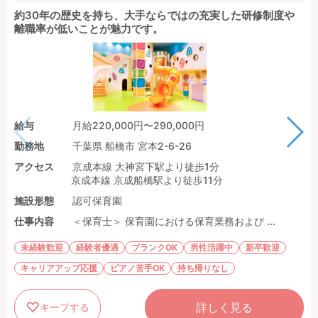
約30年の歴史を持ち、大手ならではの充実した研修制度や
離職率が低いことが魅力です。
給与
月給220,000円〜290,000円
勤務地
千葉県 船橋市 宮本2-6-26
アクセス
京成本線 大神宮下駅より徒歩1分
京成本線 京成船橋駅より徒歩11分
施設形態
認可保育園
仕事内容
＜保育士＞ 保育園における保育業務および ...
未経験歓迎
経験者優遇
ブランクOK
男性活躍中
新卒歓迎
キャリアアップ応援
ピアノ苦手OK
持ち帰りなし
詳しく見る
キープする