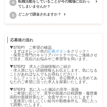
転職活動をしていることが今の職場に伝わっ
Q
てしまいませんか？
どこかで課金されますか？
Q
応募後の流れ
▼STEP1 ご希望の確認
・まずはオレンジ色の
応募ボタン
をクリック！
・保育士専門のキャリアパートナーからご連絡させ
て頂き、現在のお悩みやご希望等を伺います。
▼STEP2 求人と詳細情報のご紹介
・求人票にない詳細情報もお伝えします。気になる
ことがあればなんでもお尋ねください！
・もしフィットしない場合、非公開求人も含めてあ
なたのご希望に沿った求人を探索いたします。
▼STEP3 気に入った施設の見学・面接
・ご希望に応じて、見学や面接の日程調整・履歴書
添削や面接対策など、全面サポートいたします！
・直接言い出しにくい給与や勤務条件も、間に入っ
て調整いたします。