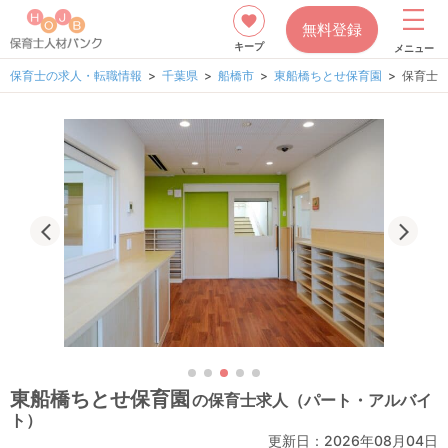
無料登録
キープ
メニュー
保育士の求人・転職情報
千葉県
船橋市
東船橋ちとせ保育園
保育士
東船橋ちとせ保育園
の保育士求人（パート・アルバイ
ト）
更新日：
2026年08月04日