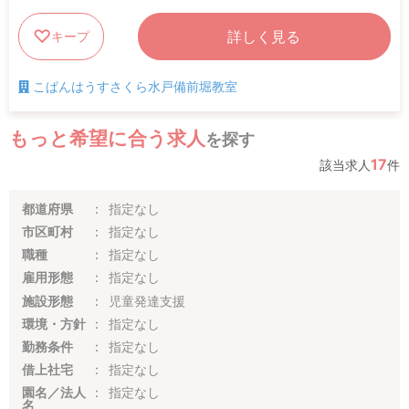
詳しく見る
キープ
こぱんはうすさくら水戸備前堀教室
もっと希望に合う求人
を探す
17
該当求人
件
都道府県
指定なし
市区町村
指定なし
職種
指定なし
雇用形態
指定なし
施設形態
児童発達支援
環境・方針
指定なし
勤務条件
指定なし
借上社宅
指定なし
園名／法人
指定なし
名