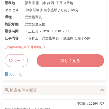
勤務地
福島県 郡山市 静西1丁目31番地
アクセス
JR水郡線 安積永盛駅より徒歩69分
職種
児童指導員
施設形態
児童発達支援
勤務時間
＜正社員＞ 9:30-18:30 ＜パ ...
仕事内容
＜保育士・児童指導員＞ 施設内における療 ...
残業5時間以内
車通勤可
詳しく見る
キープ
えるーむ
検索条件を変更
更新日：
2025/11/27
特定非営利活動法人ふよう土2100