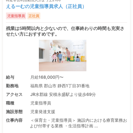
えるーむの児童指導員求人（正社員）
児童指導員
正社員
残業は5時間以内と少ないので、仕事終わりの時間も充実さ
せたい方におすすめです。
給与
月給168,000円〜
勤務地
福島県 郡山市 静西1丁目31番地
アクセス
JR水郡線 安積永盛駅より徒歩69分
職種
児童指導員
施設形態
児童発達支援
仕事内容
＜保育士・児童指導員＞ 施設内における療育業務お
よび付帯する業務 ・生活指導計画 ...