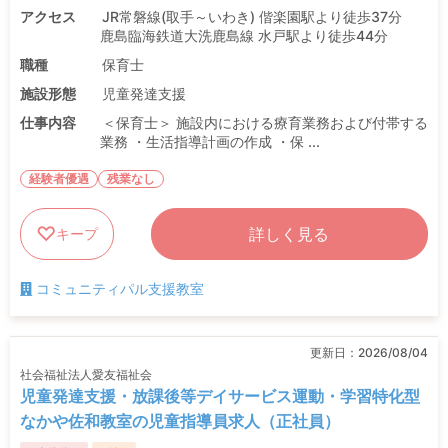
アクセス
JR常磐線(取手～いわき) 偕楽園駅より徒歩37分
鹿島臨海鉄道大洗鹿島線 水戸駅より徒歩44分
職種
保育士
施設形態
児童発達支援
仕事内容
＜保育士＞ 施設内における療育業務および付帯する
業務 ・生活指導計画の作成 ・保 ...
経験者優遇
残業なし
詳しく見る
キープ
コミュニティパル支援教室
更新日：
2026/08/04
社会福祉法人愛友福祉会
児童発達支援・放課後等デイサービス運動・学習特化型
なかや佐和教室の児童指導員求人（正社員）