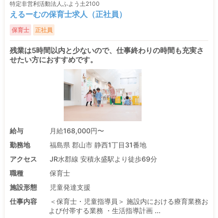
特定非営利活動法人ふよう土2100
えるーむの保育士求人（正社員）
保育士
正社員
残業は5時間以内と少ないので、仕事終わりの時間も充実さ
せたい方におすすめです。
給与
月給168,000円〜
勤務地
福島県 郡山市 静西1丁目31番地
アクセス
JR水郡線 安積永盛駅より徒歩69分
職種
保育士
施設形態
児童発達支援
仕事内容
＜保育士・児童指導員＞ 施設内における療育業務お
よび付帯する業務 ・生活指導計画 ...