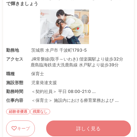
で輝きましょう
勤務地
茨城県 水戸市 千波町1793-5
アクセス
JR常磐線(取手～いわき) 偕楽園駅より徒歩32分
鹿島臨海鉄道大洗鹿島線 水戸駅より徒歩39分
職種
保育士
施設形態
児童発達支援
勤務時間
＜契約社員＞ 平日 08:00-21:0 ...
仕事内容
＜保育士＞ 施設内における療育業務および ...
経験者優遇
残業なし
詳しく見る
キープ