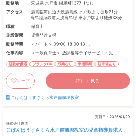
勤務地
茨城県 水戸市 紺屋町1377-1なし
アクセス
鹿島臨海鉄道大洗鹿島線 水戸駅より徒歩21分
鹿島臨海鉄道大洗鹿島線 東水戸駅より徒歩33分
職種
保育士
施設形態
児童発達支援
勤務時間
＜パート＞ 09:00-18:00 13 ...
仕事内容
＜一般保育士＞ 放課後等デイサービス・児 ...
経験者優遇
ブランクOK
残業なし
車通勤可
駐車場あり
詳しく見る
キープ
こぱんはうすさくら水戸備前堀教室
更新日：
2026/01/29
株式会社道進
こぱんはうすさくら水戸備前堀教室の児童指導員求人