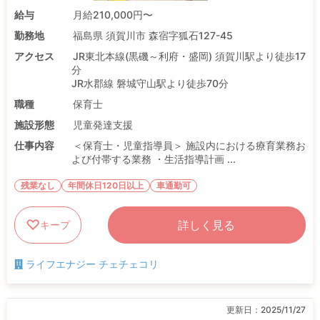
給与
月給210,000円〜
勤務地
福島県 須賀川市 森宿字狐石127-45
アクセス
JR東北本線(黒磯～利府・盛岡) 須賀川駅より徒歩17
分
JR水郡線 磐城守山駅より徒歩70分
職種
保育士
施設形態
児童発達支援
仕事内容
＜保育士・児童指導員＞ 施設内における療育業務お
よび付帯する業務 ・生活指導計画 ...
残業なし
年間休日120日以上
車通勤可
詳しく見る
キープ
ライフエナジー チェチェコリ
更新日：
2025/11/27