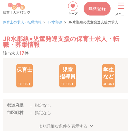
無料登録
キープ
メニュー
保育士の求人・転職情報
JR水郡線
JR水郡線の児童発達支援の求人
JR水郡線×児童発達支援の保育士求人・転
職・募集情報
17
該当求人
件
保育士
児童
学生
指導員
など
CLICK
CLICK
CLICK
都道府県
指定なし
市区町村
指定なし
より詳細な条件を表示する