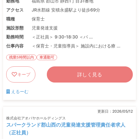
勤務地
福島県 郡山市 静西1丁目31番地
アクセス
JR水郡線 安積永盛駅より徒歩69分
職種
保育士
施設形態
児童発達支援
勤務時間
＜正社員＞ 9:30-18:30 ＜パ ...
仕事内容
＜保育士・児童指導員＞ 施設内における療 ...
残業5時間以内
車通勤可
詳しく見る
キープ
えるーむ
更新日：
2026/05/12
株式会社アオバヤホールディングス
スパークランド郡山西の児童発達支援管理責任者求人
（正社員）