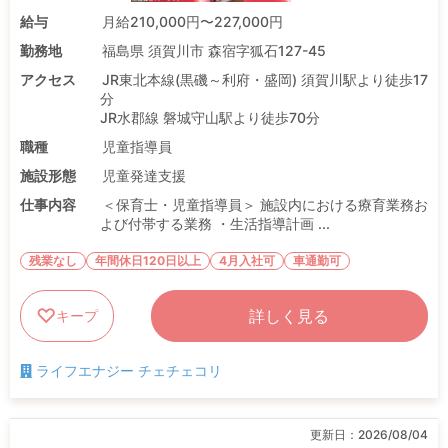
給与
月給210,000円〜227,000円
勤務地
福島県 須賀川市 森宿字狐石127-45
アクセス
JR東北本線(黒磯～利府・盛岡) 須賀川駅より徒歩17
分
JR水郡線 磐城守山駅より徒歩70分
職種
児童指導員
施設形態
児童発達支援
仕事内容
＜保育士・児童指導員＞ 施設内における療育業務お
よび付帯する業務 ・生活指導計画 ...
残業なし
年間休日120日以上
4月入社可
車通勤可
詳しく見る
キープ
ライフエナジー チェチェコリ
更新日：
2026/08/04