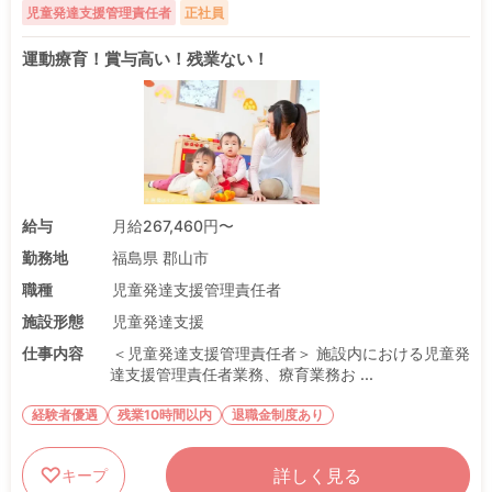
児童発達支援管理責任者
正社員
運動療育！賞与高い！残業ない！
給与
月給267,460円〜
勤務地
福島県 郡山市
職種
児童発達支援管理責任者
施設形態
児童発達支援
仕事内容
＜児童発達支援管理責任者＞ 施設内における児童発
達支援管理責任者業務、療育業務お ...
経験者優遇
残業10時間以内
退職金制度あり
詳しく見る
キープ