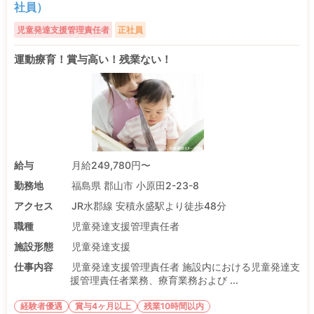
社員）
児童発達支援管理責任者
正社員
運動療育！賞与高い！残業ない！
給与
月給249,780円〜
勤務地
福島県 郡山市 小原田2-23-8
アクセス
JR水郡線 安積永盛駅より徒歩48分
職種
児童発達支援管理責任者
施設形態
児童発達支援
仕事内容
児童発達支援管理責任者 施設内における児童発達支
援管理責任者業務、療育業務および ...
経験者優遇
賞与4ヶ月以上
残業10時間以内