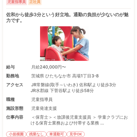
児童指導員
正社員
佐和から徒歩3分という好立地。通勤の負担が少ないのが魅
力です。
給与
月給240,000円〜
勤務地
茨城県 ひたちなか市 高場1丁目3-8
アクセス
JR常磐線(取手～いわき) 佐和駅より徒歩3分
JR水郡線 下菅谷駅より徒歩58分
職種
児童指導員
施設形態
児童発達支援
仕事内容
＜保育士＞＜放課後児童支援員 ＞ 学童クラブにお
ける保育士業務および付帯する業務 ...
小規模園
残業なし
車通勤可
見学OK