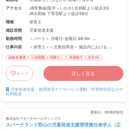
アクセス
JR常磐線(取手～いわき) 佐和駅より徒歩3分
JR水郡線 下菅谷駅より徒歩58分
職種
保育士
施設形態
児童発達支援
勤務時間
＜パート＞ 月曜日-金曜日 09:30- ...
仕事内容
＜保育士＞＜児童指導員＞ 施設内における ...
経験者優遇
小規模園
残業なし
車通勤可
見学OK
詳しく見る
キープ
児童発達支援・放課後等デイサービス運動・学習特化型なかや
佐和教室
更新日：
2026/05/12
株式会社アオバヤホールディングス
スパークランド郡山の児童発達支援管理責任者求人（正