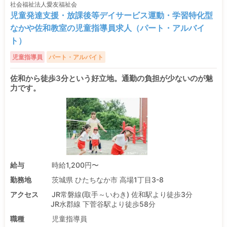
社会福祉法人愛友福祉会
児童発達支援・放課後等デイサービス運動・学習特化型
なかや佐和教室の児童指導員求人（パート・アルバイ
ト）
児童指導員
パート・アルバイト
佐和から徒歩3分という好立地。通勤の負担が少ないのが魅
力です。
給与
時給1,200円〜
勤務地
茨城県 ひたちなか市 高場1丁目3-8
アクセス
JR常磐線(取手～いわき) 佐和駅より徒歩3分
JR水郡線 下菅谷駅より徒歩58分
職種
児童指導員