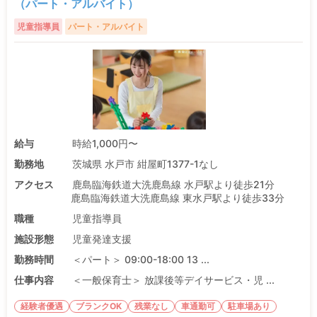
（パート・アルバイト）
児童指導員
パート・アルバイト
給与
時給1,000円〜
勤務地
茨城県 水戸市 紺屋町1377-1なし
アクセス
鹿島臨海鉄道大洗鹿島線 水戸駅より徒歩21分
鹿島臨海鉄道大洗鹿島線 東水戸駅より徒歩33分
職種
児童指導員
施設形態
児童発達支援
勤務時間
＜パート＞ 09:00-18:00 13 ...
仕事内容
＜一般保育士＞ 放課後等デイサービス・児 ...
経験者優遇
ブランクOK
残業なし
車通勤可
駐車場あり