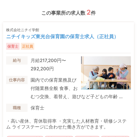
2
この事業所の求人数
件
株式会社ニチイ学館
ニチイキッズ東光台保育園の保育士求人（正社員）
保育士
正社員
月給217,200円〜
給与
292,200円
園内での保育業務及び
仕事内容
付随業務全般 食事、お
むつ交換、着替え、遊びなど子どもの年齢 ...
保育士
職種
・高い産休、育休取得率 ・充実した人材教育・研修システ
ム ライフステージに合わせた働き方ができます。