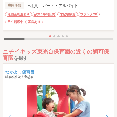
正社員、 パート・アルバイト
雇用形態
退職金制度あり
残業5時間以内
未経験歓迎
ブランクOK
男性活躍中
園庭あり
ニチイキッズ東光台保育園の近くの認可保
育園
を探す
なかよし保育園
社会福祉法人育慈会