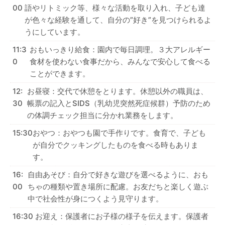
00
語やリトミック等、様々な活動を取り入れ、子ども達
が色々な経験を通して、自分の”好き”を見つけられるよ
うにしています。
11:3
おもいっきり給食：園内で毎日調理。３大アレルギー
0
食材を使わない食事だから、みんなで安心して食べる
ことができます。
12:
お昼寝：交代で休憩をとります。休憩以外の職員は、
30
帳票の記入とSIDS（乳幼児突然死症候群）予防のため
の体調チェック担当に分かれ業務をします。
15:30
おやつ：おやつも園で手作りです。食育で、子ども
が自分でクッキングしたものを食べる時もありま
す。
16:
自由あそび：自分で好きな遊びを選べるように、おも
00
ちゃの種類や置き場所に配慮。お友だちと楽しく遊ぶ
中で社会性が身につくよう見守ります。
16:30
お迎え：保護者にお子様の様子を伝えます。保護者