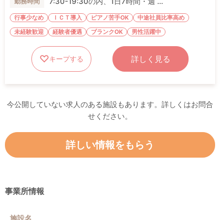
7:30-19:30の内、1日7時間・週 ...
勤務時間
行事少なめ
ＩＣＴ導入
ピアノ苦手OK
中途社員比率高め
未経験歓迎
経験者優遇
ブランクOK
男性活躍中
詳しく見る
キープする
今公開していない求人のある施設もあります。詳しくはお問合
せください。
詳しい情報をもらう
事業所情報
施設名