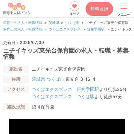
無料登録
キープ
メニュー
保育士の求人・転職情報
茨城県
つくば市
ニチイキッズ東光台保育園
保育士の求人・転職情報
つくばエクスプレス
研究学園駅
ニチイキッズ
更新日：2026/07/30
ニチイキッズ東光台保育園の求人・転職・募集
情報
施設名
ニチイキッズ東光台保育園
住所
茨城県
つくば市
東光台 3-16-4
アクセス
つくばエクスプレス
研究学園駅
より徒歩25分
つくばエクスプレス
つくば駅
より徒歩57分
施設形態
認可保育園