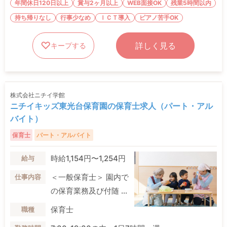
年間休日120日以上
賞与2ヶ月以上
WEB面接OK
残業5時間以内
持ち帰りなし
行事少なめ
ＩＣＴ導入
ピアノ苦手OK
詳しく見る
キープする
株式会社ニチイ学館
ニチイキッズ東光台保育園の保育士求人（パート・アル
バイト）
保育士
パート・アルバイト
時給1,154円〜1,254円
給与
＜一般保育士＞ 園内で
仕事内容
の保育業務及び付随 ...
保育士
職種