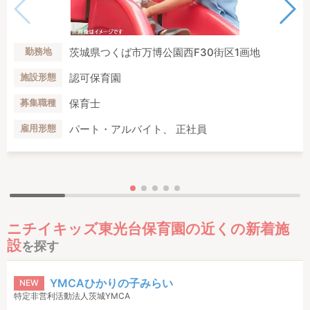
茨城県つくば市万博公園西F30街区1画地
勤務地
認可保育園
施設形態
保育士
募集職種
パート・アルバイト、 正社員
雇用形態
ニチイキッズ東光台保育園の近くの新着施
設
を探す
YMCAひかりの子みらい
NEW
特定非営利活動法人茨城YMCA