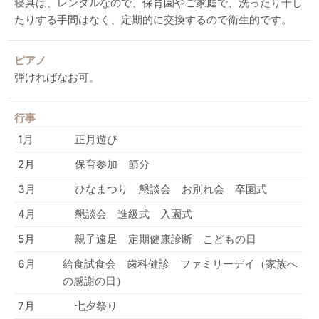
寝具は、レンタルなので、保育園やご家庭で、洗ったり干し
たりする手間はなく、定期的に交換するので衛生的です。
ピアノ
弾ければなお可。
行事
1月
正月遊び
2月
保育参加 節分
3月
ひなまつり 懇談会 お別れ会 卒園式
4月
懇談会 進級式 入園式
5月
親子遠足 定期健康診断 こどもの日
6月
給食試食会 歯科健診 ファミリーデイ（家族へ
の感謝の日）
7月
七夕祭り