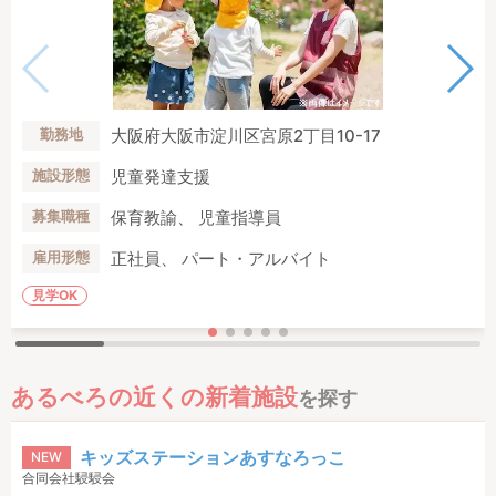
大阪府大阪市淀川区宮原2丁目10-17
勤務地
児童発達支援
施設形態
保育教諭、 児童指導員
募集職種
正社員、 パート・アルバイト
雇用形態
見学OK
あるべろの近くの新着施設
を探す
キッズステーションあすなろっこ
NEW
合同会社駸駸会