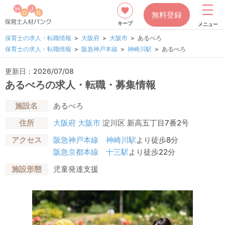
無料登録
キープ
メニュー
保育士の求人・転職情報
大阪府
大阪市
あるべろ
保育士の求人・転職情報
阪急神戸本線
神崎川駅
あるべろ
更新日：2026/07/08
あるべろの求人・転職・募集情報
施設名
あるべろ
住所
大阪府
大阪市
淀川区 新高五丁目7番2号
アクセス
阪急神戸本線
神崎川駅
より徒歩8分
阪急京都本線
十三駅
より徒歩22分
施設形態
児童発達支援