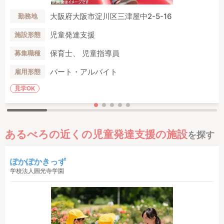
大阪府大阪市淀川区三津屋中2-5-16
勤務地
児童発達支援
施設形態
保育士、 児童指導員
募集職種
パート・アルバイト
雇用形態
見学OK
あるべろの近くの児童発達支援の施設
を探す
ぽかぽかきっず
学校法人圓光寺学園