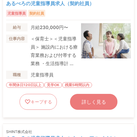
あるべろの児童指導員求人（契約社員）
児童指導員
契約社員
月給230,000円〜
給与
＜保育士＞＜児童指導
仕事内容
員＞ 施設内における療
育業務および付帯する
業務 ・生活指導計 ...
児童指導員
職種
年間休日120日以上
見学OK
残業5時間以内
詳しく見る
キープする
SHINT株式会社