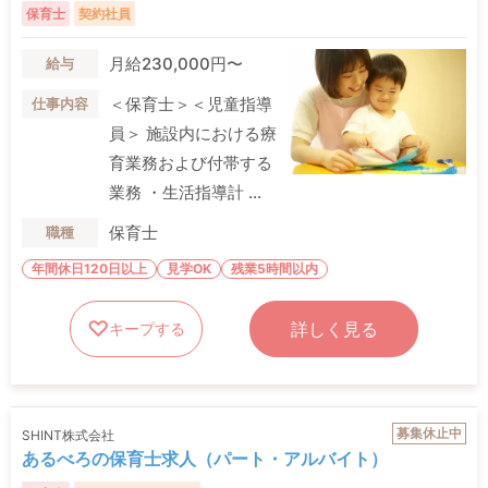
保育士
契約社員
月給230,000円〜
給与
＜保育士＞＜児童指導
仕事内容
員＞ 施設内における療
育業務および付帯する
業務 ・生活指導計 ...
保育士
職種
年間休日120日以上
見学OK
残業5時間以内
詳しく見る
キープする
募集休止中
SHINT株式会社
あるべろの保育士求人（パート・アルバイト）