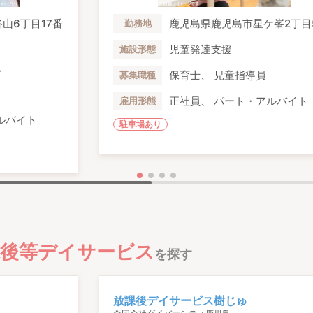
山6丁目17番
鹿児島県鹿児島市星ケ峯2丁目5
勤務地
児童発達支援
施設形態
ス
保育士、 児童指導員
募集職種
正社員、 パート・アルバイト
雇用形態
ルバイト
駐車場あり
課後等デイサービス
を探す
放課後デイサービス樹じゅ