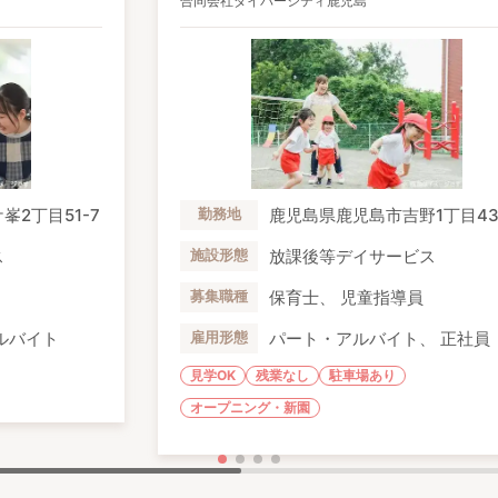
合同会社ダイバーシティ鹿児島
2丁目51-7
鹿児島県鹿児島市吉野1丁目43
勤務地
ス
放課後等デイサービス
施設形態
保育士、 児童指導員
募集職種
ルバイト
パート・アルバイト、 正社員
雇用形態
見学OK
残業なし
駐車場あり
オープニング・新園