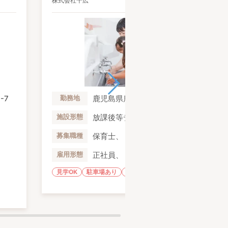
株式会社千広
-7
鹿児島県鹿児島市坂之上4-26-10
勤務地
放課後等デイサービス
施設形態
保育士、 児童指導員
募集職種
正社員、 パート・アルバイト
雇用形態
見学OK
駐車場あり
未経験歓迎
経験者優遇