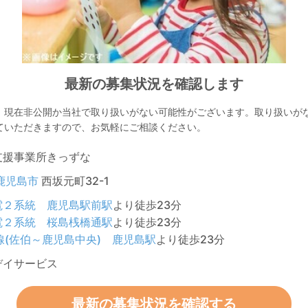
最新の募集状況を確認します
、現在非公開か当社で取り扱いがない可能性がございます。取り扱いが
ていただきますので、お気軽にご相談ください。
支援事業所きっずな
鹿児島市
西坂元町32-1
電２系統
鹿児島駅前駅
より徒歩23分
電２系統
桜島桟橋通駅
より徒歩23分
線(佐伯～鹿児島中央)
鹿児島駅
より徒歩23分
デイサービス
最新の募集状況を確認する