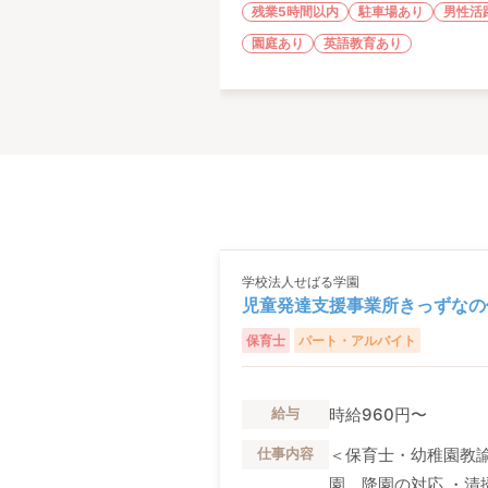
残業5時間以内
駐車場あり
男性活
園庭あり
英語教育あり
学校法人せばる学園
児童発達支援事業所きっずなの
保育士
パート・アルバイト
時給960円〜
給与
＜保育士・幼稚園教諭
仕事内容
園、降園の対応 ・清掃等