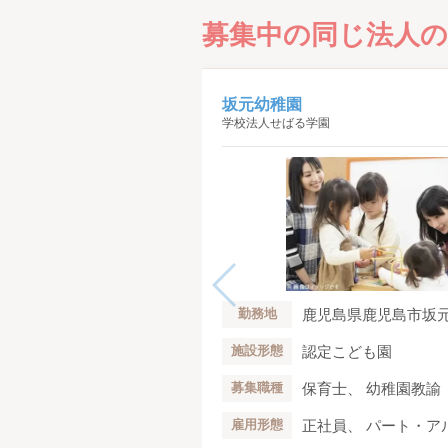
募集中の同じ法人の
坂元幼稚園
学校法人せばる学園
鹿児島県鹿児島市坂元町
勤務地
認定こども園
施設形態
保育士、 幼稚園教諭
募集職種
正社員、 パート・ア
雇用形態