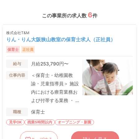
6
この事業所の求人数
件
株式会社T&M
りん・りん大阪狭山教室の保育士求人（正社員）
保育士
正社員
月給253,790円〜
給与
＜保育士・幼稚園教
仕事内容
諭・児童指導員＞ 施設
内における療育業務お
よび付帯する業務 ・ ...
保育士
職種
見学OK
残業5時間以内
オープニング・新園