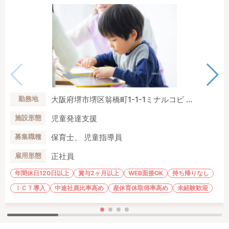
大阪府堺市堺区翁橋町1-1-1ミナルコビ ...
勤務地
児童発達支援
施設形態
保育士、 児童指導員
募集職種
正社員
雇用形態
年間休日120日以上
賞与2ヶ月以上
WEB面接OK
持ち帰りなし
ＩＣＴ導入
中途社員比率高め
産休育休取得率高め
未経験歓迎