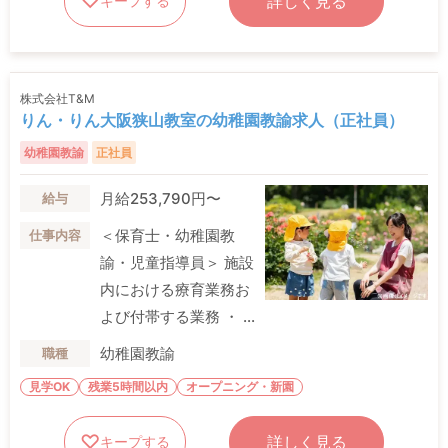
詳しく見る
キープする
株式会社T&M
りん・りん大阪狭山教室の幼稚園教諭求人（正社員）
幼稚園教諭
正社員
月給253,790円〜
給与
＜保育士・幼稚園教
仕事内容
諭・児童指導員＞ 施設
内における療育業務お
よび付帯する業務 ・ ...
幼稚園教諭
職種
見学OK
残業5時間以内
オープニング・新園
詳しく見る
キープする