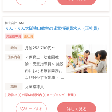
株式会社T&M
りん・りん大阪狭山教室の児童指導員求人（正社員）
児童指導員
正社員
月給253,790円〜
給与
＜保育士・幼稚園教
仕事内容
諭・児童指導員＞ 施設
内における療育業務お
よび付帯する業務 ・ ...
児童指導員
職種
見学OK
残業5時間以内
オープニング・新園
詳しく見る
キープする