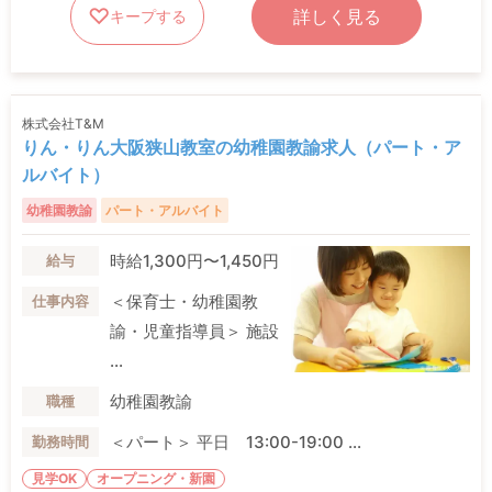
詳しく見る
キープする
株式会社T&M
りん・りん大阪狭山教室の幼稚園教諭求人（パート・ア
ルバイト）
幼稚園教諭
パート・アルバイト
時給1,300円〜1,450円
給与
＜保育士・幼稚園教
仕事内容
諭・児童指導員＞ 施設
...
幼稚園教諭
職種
＜パート＞ 平日 13:00-19:00 ...
勤務時間
見学OK
オープニング・新園