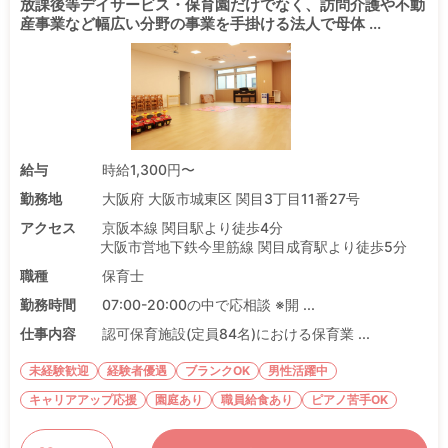
放課後等デイサービス・保育園だけでなく、訪問介護や不動
産事業など幅広い分野の事業を手掛ける法人で母体 ...
給与
時給1,300円〜
勤務地
大阪府 大阪市城東区 関目3丁目11番27号
アクセス
京阪本線 関目駅より徒歩4分
大阪市営地下鉄今里筋線 関目成育駅より徒歩5分
職種
保育士
勤務時間
07:00-20:00の中で応相談 ※開 ...
仕事内容
認可保育施設(定員84名)における保育業 ...
未経験歓迎
経験者優遇
ブランクOK
男性活躍中
キャリアアップ応援
園庭あり
職員給食あり
ピアノ苦手OK