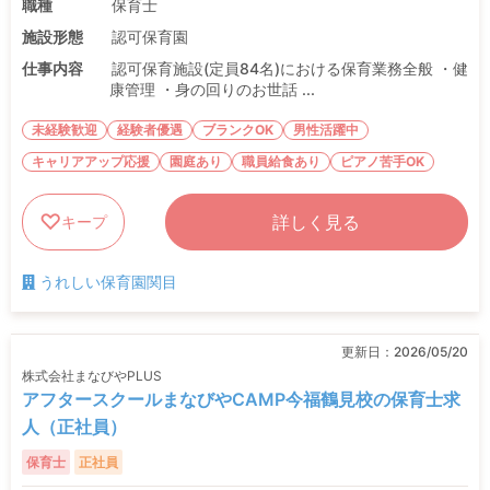
職種
保育士
施設形態
認可保育園
仕事内容
認可保育施設(定員84名)における保育業務全般 ・健
康管理 ・身の回りのお世話 ...
未経験歓迎
経験者優遇
ブランクOK
男性活躍中
キャリアアップ応援
園庭あり
職員給食あり
ピアノ苦手OK
詳しく見る
キープ
うれしい保育園関目
更新日：
2026/05/20
株式会社まなびやPLUS
アフタースクールまなびやCAMP今福鶴見校の保育士求
人（正社員）
保育士
正社員