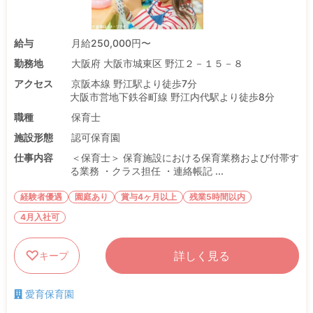
給与
月給250,000円〜
勤務地
大阪府 大阪市城東区 野江２－１５－８
アクセス
京阪本線 野江駅より徒歩7分
大阪市営地下鉄谷町線 野江内代駅より徒歩8分
職種
保育士
施設形態
認可保育園
仕事内容
＜保育士＞ 保育施設における保育業務および付帯す
る業務 ・クラス担任 ・連絡帳記 ...
経験者優遇
園庭あり
賞与4ヶ月以上
残業5時間以内
4月入社可
詳しく見る
キープ
愛育保育園