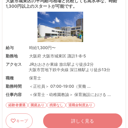
大阪市城東区の平均給与相場と比較しても高水準な、時給
1,300円以上のスタートが可能です。
給与
時給1,300円〜
勤務地
大阪府 大阪市城東区 諏訪1-8-5
アクセス
JRおおさか東線 放出駅より徒歩2分
大阪市営地下鉄中央線 深江橋駅より徒歩13分
職種
保育士
勤務時間
＜正社員＞ 07:00-19:00（実働 ...
仕事内容
＜保育士・幼稚園教諭＞ 保育施設における ...
経験者優遇
園庭あり
残業なし
退職金制度あり
詳しく見る
キープ