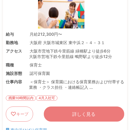
給与
月給212,300円〜
勤務地
大阪府 大阪市城東区 東中浜２－４－３１
アクセス
大阪市営地下鉄今里筋線 緑橋駅より徒歩6分
大阪市営地下鉄今里筋線 鴫野駅より徒歩12分
職種
保育士
施設形態
認可保育園
仕事内容
＜保育士＞ 保育園における保育業務および付帯する
業務 ・クラス担任 ・連絡帳記入 ...
残業10時間以内
4月入社可
詳しく見る
キープ
東中浜ひばり保育園