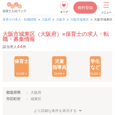
無料登録
キープ
メニュー
保育士の求人・転職情報
大阪府
大阪市
大阪市城東区
大阪市城東区
大阪市城東区（大阪府）×保育士の求人・転
職・募集情報
44
該当求人
件
保育士
児童
学生
指導員
など
CLICK
CLICK
CLICK
都道府県
大阪府
市区町村
城東区
より詳細な条件を表示する