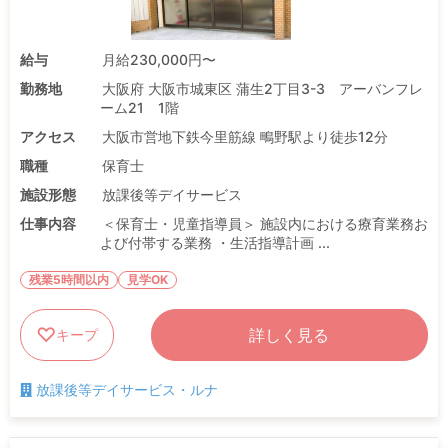
給与
月給230,000円〜
勤務地
大阪府 大阪市城東区 蒲生2丁目3-3 アーバンフレ
ーム21 1階
アクセス
大阪市営地下鉄今里筋線 鴫野駅より徒歩12分
職種
保育士
施設形態
放課後等デイサービス
仕事内容
＜保育士・児童指導員＞ 施設内における療育業務お
よび付帯する業務 ・生活指導計画 ...
残業5時間以内
見学OK
詳しく見る
キープ
放課後等デイサービス・ルナ