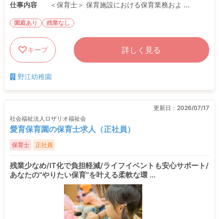
仕事内容
＜保育士＞ 保育施設における保育業務およ ...
園庭あり
残業なし
詳しく見る
キープ
野江幼稚園
更新日：
2026/07/17
社会福祉法人ロザリオ福祉会
愛育保育園の保育士求人（正社員）
保育士
正社員
残業少なめ/IT化で負担軽減/ライフイベントも安心サポート/
あなたの"やりたい保育"を叶える柔軟な環 ...