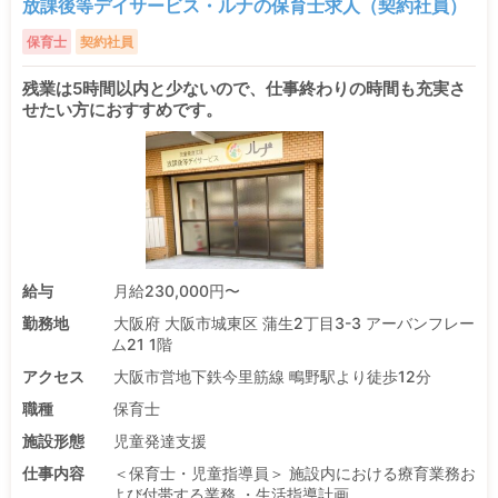
放課後等デイサービス・ルナの保育士求人（契約社員）
保育士
契約社員
残業は5時間以内と少ないので、仕事終わりの時間も充実さ
せたい方におすすめです。
給与
月給230,000円〜
勤務地
大阪府 大阪市城東区 蒲生2丁目3-3 アーバンフレー
ム21 1階
アクセス
大阪市営地下鉄今里筋線 鴫野駅より徒歩12分
職種
保育士
施設形態
児童発達支援
仕事内容
＜保育士・児童指導員＞ 施設内における療育業務お
よび付帯する業務 ・生活指導計画 ...