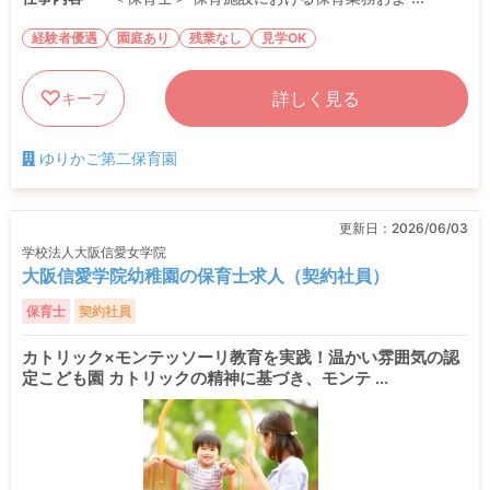
経験者優遇
園庭あり
残業なし
見学OK
詳しく見る
キープ
ゆりかご第二保育園
更新日：
2026/06/03
学校法人大阪信愛女学院
大阪信愛学院幼稚園の保育士求人（契約社員）
保育士
契約社員
カトリック×モンテッソーリ教育を実践！温かい雰囲気の認
定こども園 カトリックの精神に基づき、モンテ ...