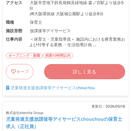
アクセス
大阪市営地下鉄長堀鶴見緑地線 森ノ宮駅より徒歩5
分
JR大阪環状線 大阪城公園駅より徒歩9分
職種
保育士
施設形態
放課後等デイサービス
仕事内容
＜保育士・児童指導員＞ 施設内における療育業務お
よび付帯する業務 ・生活指導計画 ...
オープニング・新園
残業10時間以内
詳しく見る
キープ
児童発達支援放課後等デイサービスchouchou
更新日：
2026/05/18
株式会社eternita Group
児童発達支援放課後等デイサービスchouchouの保育士
求人（正社員）