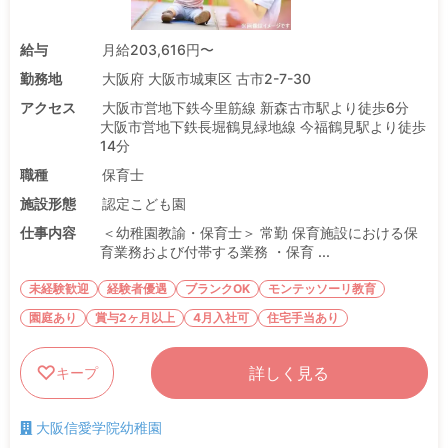
給与
月給203,616円〜
勤務地
大阪府 大阪市城東区 古市2-7-30
アクセス
大阪市営地下鉄今里筋線 新森古市駅より徒歩6分
大阪市営地下鉄長堀鶴見緑地線 今福鶴見駅より徒歩
14分
職種
保育士
施設形態
認定こども園
仕事内容
＜幼稚園教諭・保育士＞ 常勤 保育施設における保
育業務および付帯する業務 ・保育 ...
未経験歓迎
経験者優遇
ブランクOK
モンテッソーリ教育
園庭あり
賞与2ヶ月以上
4月入社可
住宅手当あり
詳しく見る
キープ
大阪信愛学院幼稚園