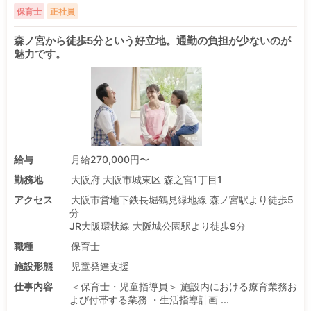
保育士
正社員
森ノ宮から徒歩5分という好立地。通勤の負担が少ないのが
魅力です。
給与
月給270,000円〜
勤務地
大阪府 大阪市城東区 森之宮1丁目1
アクセス
大阪市営地下鉄長堀鶴見緑地線 森ノ宮駅より徒歩5
分
JR大阪環状線 大阪城公園駅より徒歩9分
職種
保育士
施設形態
児童発達支援
仕事内容
＜保育士・児童指導員＞ 施設内における療育業務お
よび付帯する業務 ・生活指導計画 ...