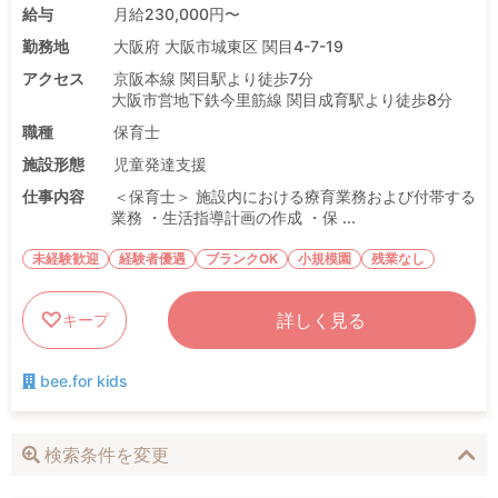
給与
月給230,000円〜
勤務地
大阪府 大阪市城東区 関目4-7-19
アクセス
京阪本線 関目駅より徒歩7分
大阪市営地下鉄今里筋線 関目成育駅より徒歩8分
職種
保育士
施設形態
児童発達支援
仕事内容
＜保育士＞ 施設内における療育業務および付帯する
業務 ・生活指導計画の作成 ・保 ...
未経験歓迎
経験者優遇
ブランクOK
小規模園
残業なし
詳しく見る
キープ
bee.for kids
検索条件を変更