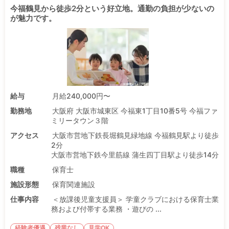
今福鶴見から徒歩2分という好立地。通勤の負担が少ないの
が魅力です。
給与
月給240,000円〜
勤務地
大阪府 大阪市城東区 今福東1丁目10番5号 今福ファ
ミリータウン３階
アクセス
大阪市営地下鉄長堀鶴見緑地線 今福鶴見駅より徒歩
2分
大阪市営地下鉄今里筋線 蒲生四丁目駅より徒歩14分
職種
保育士
施設形態
保育関連施設
仕事内容
＜放課後児童支援員＞ 学童クラブにおける保育士業
務および付帯する業務 ・遊びの ...
経験者優遇
残業なし
見学OK