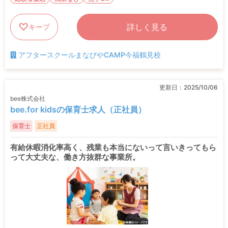
詳しく見る
キープ
アフタースクールまなびやCAMP今福鶴見校
更新日：
2025/10/06
bee株式会社
bee.for kidsの保育士求人（正社員）
保育士
正社員
有給休暇消化率高く、残業も本当にないって言いきってもら
って大丈夫な、働き方抜群な事業所。