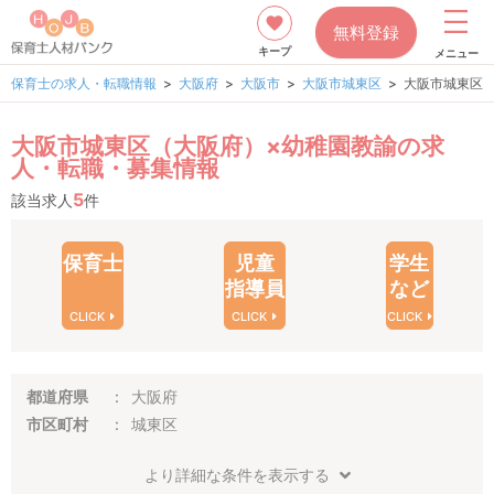
無料登録
キープ
メニュー
保育士の求人・転職情報
大阪府
大阪市
大阪市城東区
大阪市城東区
大阪市城東区（大阪府）×幼稚園教諭の求
人・転職・募集情報
5
該当求人
件
保育士
児童
学生
指導員
など
CLICK
CLICK
CLICK
都道府県
大阪府
市区町村
城東区
より詳細な条件を表示する