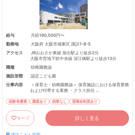
給与
月給190,500円〜
勤務地
大阪府 大阪市城東区 諏訪1-8-5
アクセス
JRおおさか東線 放出駅より徒歩2分
大阪市営地下鉄中央線 深江橋駅より徒歩13分
職種
幼稚園教諭
施設形態
認定こども園
仕事内容
＜保育士・幼稚園教諭＞ 保育施設における保育業務
および付帯する業務 ・クラス担任 ...
経験者優遇
園庭あり
残業なし
退職金制度あり
詳しく見る
キープ
諏訪こども学園