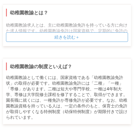
幼稚園教諭とは？
幼稚園教諭求人とは、主に幼稚園教諭免許を持っている方に向け
た求人情報です。幼稚園教諭免許は国家資格で、定期的に免許の
更新があります。所管は文部科学省で、幼稚園や認定こども園な
続きを読む＋
どの職場で働くことが多い傾向です。
幼稚園教諭の制度といえば？
幼稚園教諭として働くには、国家資格である「幼稚園教諭免許
状」の取得が必要です。幼稚園教諭免許には「二種」「一種」
「専修」があります。二種は短大や専門学校、一種は4年制大
学、専修は大学院修士課程を修了することで、取得ができます。
園長職に就くには、一種免許か専修免許が必要です。なお、幼稚
園教諭資格を持っている人は、一定の条件のもと、保育士の免許
が取得しやすくなる特例制度（幼保特例制度）が期限付きで設け
られています。