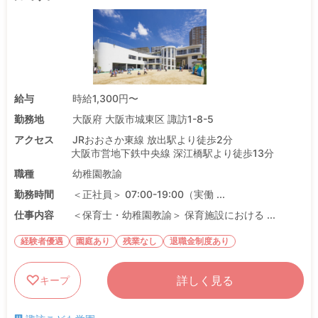
給与
時給1,300円〜
勤務地
大阪府 大阪市城東区 諏訪1-8-5
アクセス
JRおおさか東線 放出駅より徒歩2分
大阪市営地下鉄中央線 深江橋駅より徒歩13分
職種
幼稚園教諭
勤務時間
＜正社員＞ 07:00-19:00（実働 ...
仕事内容
＜保育士・幼稚園教諭＞ 保育施設における ...
経験者優遇
園庭あり
残業なし
退職金制度あり
詳しく見る
キープ