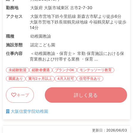
勤務地
大阪府 大阪市城東区 古市2-7-30
アクセス
大阪市営地下鉄今里筋線 新森古市駅より徒歩6分
大阪市営地下鉄長堀鶴見緑地線 今福鶴見駅より徒歩
14分
職種
幼稚園教諭
施設形態
認定こども園
仕事内容
＜幼稚園教諭・保育士＞ 常勤 保育施設における保
育業務および付帯する業務 ・保育 ...
未経験歓迎
経験者優遇
ブランクOK
モンテッソーリ教育
園庭あり
賞与2ヶ月以上
4月入社可
住宅手当あり
詳しく見る
キープ
大阪信愛学院幼稚園
更新日：
2026/06/03