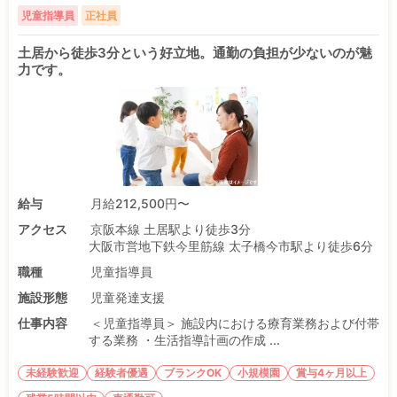
児童指導員
正社員
土居から徒歩3分という好立地。通勤の負担が少ないのが魅
力です。
給与
月給212,500円〜
アクセス
京阪本線 土居駅より徒歩3分
大阪市営地下鉄今里筋線 太子橋今市駅より徒歩6分
職種
児童指導員
施設形態
児童発達支援
仕事内容
＜児童指導員＞ 施設内における療育業務および付帯
する業務 ・生活指導計画の作成 ...
未経験歓迎
経験者優遇
ブランクOK
小規模園
賞与4ヶ月以上