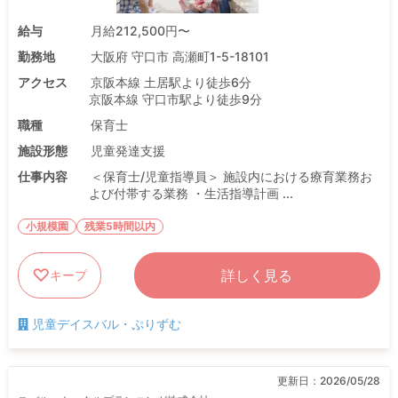
給与
月給212,500円〜
勤務地
大阪府 守口市 高瀬町1-5-18101
アクセス
京阪本線 土居駅より徒歩6分
京阪本線 守口市駅より徒歩9分
職種
保育士
施設形態
児童発達支援
仕事内容
＜保育士/児童指導員＞ 施設内における療育業務お
よび付帯する業務 ・生活指導計画 ...
小規模園
残業5時間以内
詳しく見る
キープ
児童デイスバル・ぷりずむ
更新日：
2026/05/28