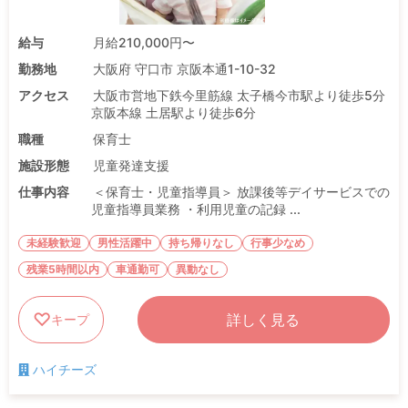
給与
月給210,000円〜
勤務地
大阪府 守口市 京阪本通1-10-32
アクセス
大阪市営地下鉄今里筋線 太子橋今市駅より徒歩5分
京阪本線 土居駅より徒歩6分
職種
保育士
施設形態
児童発達支援
仕事内容
＜保育士・児童指導員＞ 放課後等デイサービスでの
児童指導員業務 ・利用児童の記録 ...
未経験歓迎
男性活躍中
持ち帰りなし
行事少なめ
残業5時間以内
車通勤可
異動なし
詳しく見る
キープ
ハイチーズ