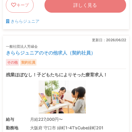
詳しく見る
キープ
きららジュニア
更新日：
2026/06/22
一般社団法人芳縁会
きららジュニアのその他求人（契約社員）
その他
契約社員
残業ほぼなし！子どもたちによりそった療育求人！
給与
月給227,000円〜
勤務地
大阪府 守口市 緑町1-4T’sCube緑町201