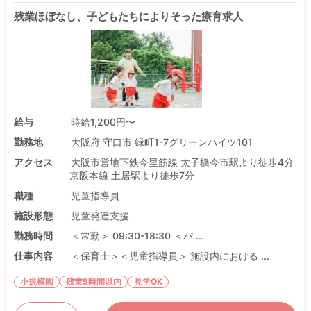
残業ほぼなし、子どもたちによりそった療育求人
給与
時給1,200円〜
勤務地
大阪府 守口市 緑町1-7グリーンハイツ101
アクセス
大阪市営地下鉄今里筋線 太子橋今市駅より徒歩4分
京阪本線 土居駅より徒歩7分
職種
児童指導員
施設形態
児童発達支援
勤務時間
＜常勤＞ 09:30-18:30 ＜パ ...
仕事内容
＜保育士＞＜児童指導員＞ 施設内における ...
小規模園
残業5時間以内
見学OK