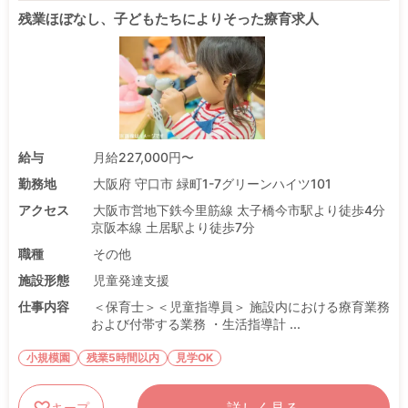
残業ほぼなし、子どもたちによりそった療育求人
給与
月給227,000円〜
勤務地
大阪府 守口市 緑町1-7グリーンハイツ101
アクセス
大阪市営地下鉄今里筋線 太子橋今市駅より徒歩4分
京阪本線 土居駅より徒歩7分
職種
その他
施設形態
児童発達支援
仕事内容
＜保育士＞＜児童指導員＞ 施設内における療育業務
および付帯する業務 ・生活指導計 ...
小規模園
残業5時間以内
見学OK
キープ