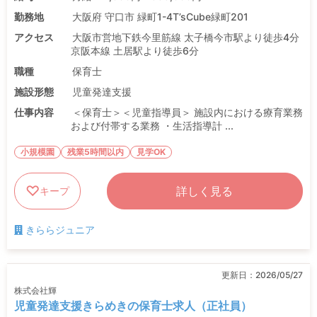
勤務地
大阪府 守口市 緑町1-4T’sCube緑町201
アクセス
大阪市営地下鉄今里筋線 太子橋今市駅より徒歩4分
京阪本線 土居駅より徒歩6分
職種
保育士
施設形態
児童発達支援
仕事内容
＜保育士＞＜児童指導員＞ 施設内における療育業務
および付帯する業務 ・生活指導計 ...
小規模園
残業5時間以内
見学OK
詳しく見る
キープ
きららジュニア
更新日：
2026/05/27
株式会社輝
児童発達支援きらめきの保育士求人（正社員）