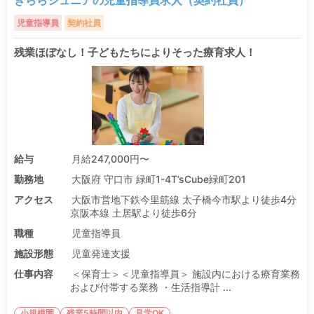
きららジュニアの児童指導員求人（契約社員）
児童指導員
契約社員
残業ほぼなし！子どもたちによりそった療育求人！
給与
月給247,000円〜
勤務地
大阪府 守口市 緑町1-4T’sCube緑町201
アクセス
大阪市営地下鉄今里筋線 太子橋今市駅より徒歩4分
京阪本線 土居駅より徒歩6分
職種
児童指導員
施設形態
児童発達支援
仕事内容
＜保育士＞＜児童指導員＞ 施設内における療育業務
および付帯する業務 ・生活指導計 ...
小規模園
残業5時間以内
見学OK