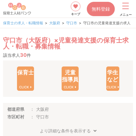
無料登録
キープ
メニュー
保育士の求人・転職情報
大阪府
守口市
守口市の児童発達支援の求人
守口市（大阪府）×児童発達支援の保育士求
人・転職・募集情報
30
該当求人
件
保育士
児童
学生
指導員
など
CLICK
CLICK
CLICK
都道府県
大阪府
市区町村
守口市
より詳細な条件を表示する