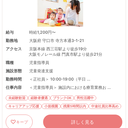
給与
時給1,200円〜
勤務地
大阪府 守口市 寺方本通3-1-21
アクセス
京阪本線 西三荘駅より徒歩19分
大阪モノレール線 門真市駅より徒歩21分
職種
児童指導員
施設形態
児童発達支援
勤務時間
＜正社員＞ 10:00-19:00（平日 ...
仕事内容
＜児童指導員＞ 施設内における療育業務お ...
未経験歓迎
経験者優遇
ブランクOK
男性活躍中
キャリアアップ応援
小規模園
残業5時間以内
中途社員比率高め
詳しく見る
キープ