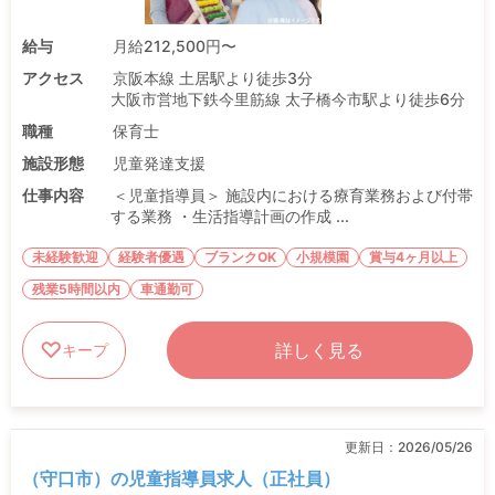
給与
月給212,500円〜
アクセス
京阪本線 土居駅より徒歩3分
大阪市営地下鉄今里筋線 太子橋今市駅より徒歩6分
職種
保育士
施設形態
児童発達支援
仕事内容
＜児童指導員＞ 施設内における療育業務および付帯
する業務 ・生活指導計画の作成 ...
未経験歓迎
経験者優遇
ブランクOK
小規模園
賞与4ヶ月以上
残業5時間以内
車通勤可
詳しく見る
キープ
更新日：
2026/05/26
（守口市）の児童指導員求人（正社員）