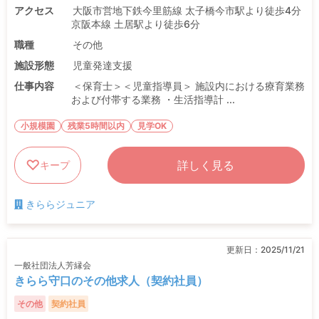
アクセス
大阪市営地下鉄今里筋線 太子橋今市駅より徒歩4分
京阪本線 土居駅より徒歩6分
職種
その他
施設形態
児童発達支援
仕事内容
＜保育士＞＜児童指導員＞ 施設内における療育業務
および付帯する業務 ・生活指導計 ...
小規模園
残業5時間以内
見学OK
詳しく見る
キープ
きららジュニア
更新日：
2025/11/21
一般社団法人芳縁会
きらら守口のその他求人（契約社員）
その他
契約社員