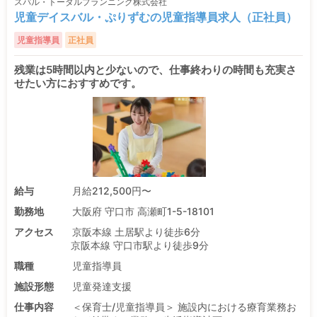
スバル・トータルプランニング株式会社
児童デイスバル・ぷりずむの児童指導員求人（正社員）
児童指導員
正社員
残業は5時間以内と少ないので、仕事終わりの時間も充実さ
せたい方におすすめです。
給与
月給212,500円〜
勤務地
大阪府 守口市 高瀬町1-5-18101
アクセス
京阪本線 土居駅より徒歩6分
京阪本線 守口市駅より徒歩9分
職種
児童指導員
施設形態
児童発達支援
仕事内容
＜保育士/児童指導員＞ 施設内における療育業務お