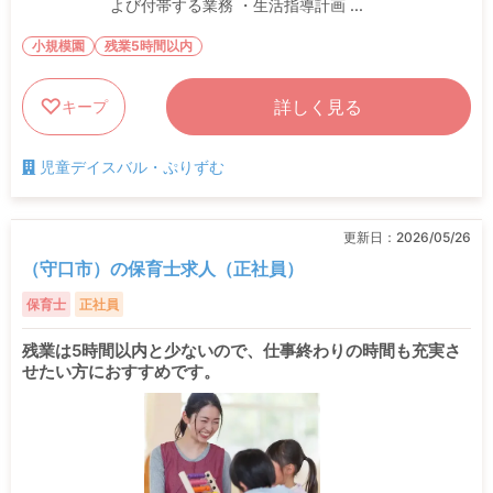
よび付帯する業務 ・生活指導計画 ...
小規模園
残業5時間以内
詳しく見る
キープ
児童デイスバル・ぷりずむ
更新日：
2026/05/26
（守口市）の保育士求人（正社員）
保育士
正社員
残業は5時間以内と少ないので、仕事終わりの時間も充実さ
せたい方におすすめです。