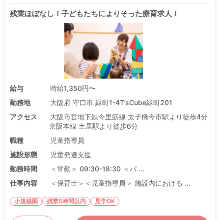
残業ほぼなし！子どもたちによりそった療育求人！
給与
時給1,350円〜
勤務地
大阪府 守口市 緑町1-4T’sCube緑町201
アクセス
大阪市営地下鉄今里筋線 太子橋今市駅より徒歩4分
京阪本線 土居駅より徒歩6分
職種
児童指導員
施設形態
児童発達支援
勤務時間
＜常勤＞ 09:30-18:30 ＜パ ...
仕事内容
＜保育士＞＜児童指導員＞ 施設内における ...
小規模園
残業5時間以内
見学OK