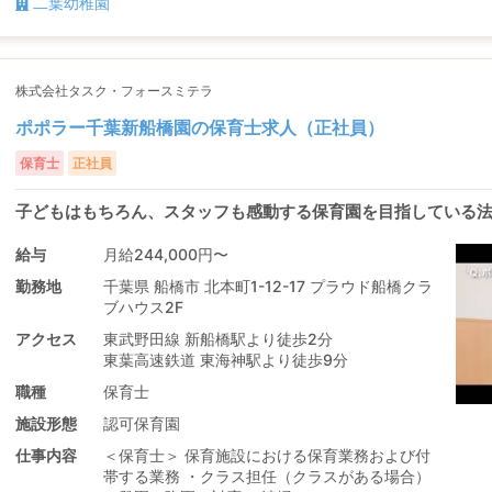
二葉幼稚園
株式会社タスク・フォースミテラ
ポポラー千葉新船橋園の保育士求人（正社員）
保育士
正社員
子どもはもちろん、スタッフも感動する保育園を目指している
給与
月給244,000円〜
勤務地
千葉県 船橋市 北本町1-12-17 プラウド船橋クラ
ブハウス2F
アクセス
東武野田線 新船橋駅より徒歩2分
東葉高速鉄道 東海神駅より徒歩9分
職種
保育士
施設形態
認可保育園
仕事内容
＜保育士＞ 保育施設における保育業務および付
帯する業務 ・クラス担任（クラスがある場合）