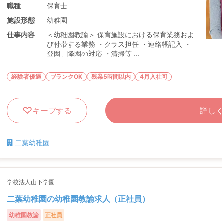
職種
保育士
施設形態
幼稚園
仕事内容
＜幼稚園教諭＞ 保育施設における保育業務およ
び付帯する業務 ・クラス担任 ・連絡帳記入 ・
登園、降園の対応 ・清掃等 ...
経験者優遇
ブランクOK
残業5時間以内
4月入社可
キープする
詳し
二葉幼稚園
学校法人山下学園
二葉幼稚園の幼稚園教諭求人（正社員）
幼稚園教諭
正社員