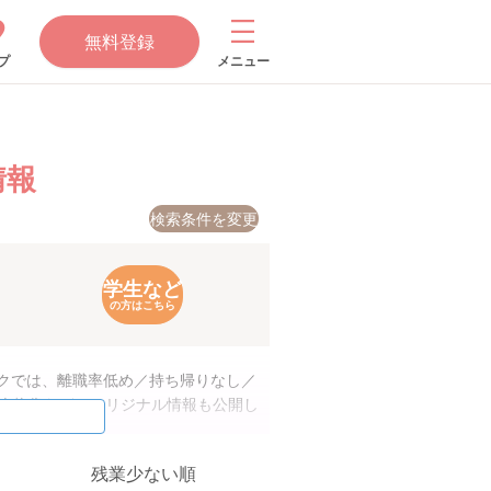
無料登録
プ
メニュー
情報
検索条件を変更
学生など
の方はこちら
ンクでは、離職率低め／持ち帰りなし／
る人物像など、オリジナル情報も公開し
残業少ない順