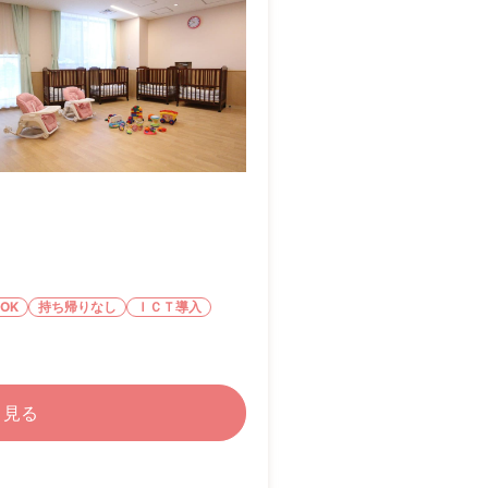
OK
持ち帰りなし
ＩＣＴ導入
く見る