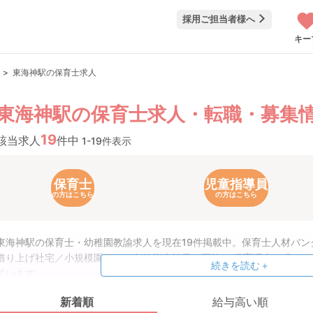
採用ご担当者様へ
キー
東海神駅の保育士求人
東海神駅の保育士求人・転職・募集
19
該当求人
件中
1-19件表示
保育士
児童指導員
の方はこちら
の方はこちら
東海神駅の保育士・幼稚園教諭求人を現在19件掲載中。保育士人材バ
借り上げ社宅／小規模園などの条件指定検索も可能！ 保育理念や求め
続きを読む＋
ています。
新着順
給与高い順