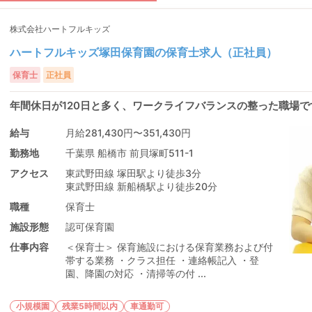
株式会社ハートフルキッズ
ハートフルキッズ塚田保育園の保育士求人（正社員）
保育士
正社員
年間休日が120日と多く、ワークライフバランスの整った職場で
給与
月給281,430円〜351,430円
勤務地
千葉県 船橋市 前貝塚町511-1
アクセス
東武野田線 塚田駅より徒歩3分
東武野田線 新船橋駅より徒歩20分
職種
保育士
施設形態
認可保育園
仕事内容
＜保育士＞ 保育施設における保育業務および付
帯する業務 ・クラス担任 ・連絡帳記入 ・登
園、降園の対応 ・清掃等の付 ...
小規模園
残業5時間以内
車通勤可