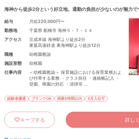
海神から徒歩2分という好立地。通勤の負担が少ないのが魅力で
給与
月給220,000円〜
勤務地
千葉県 船橋市 海神５－７－１４
アクセス
京成本線 海神駅より徒歩2分
東葉高速鉄道 東海神駅より徒歩12分
職種
幼稚園教諭
施設形態
幼稚園
仕事内容
＜幼稚園教諭＞ 保育施設における保育業務およ
び付帯する業務 ・クラス担任 ・連絡帳記入 ・
登園、降園の対応 ・清掃等 ...
経験者優遇
ブランクOK
残業5時間以内
4月入社可
キープする
詳し