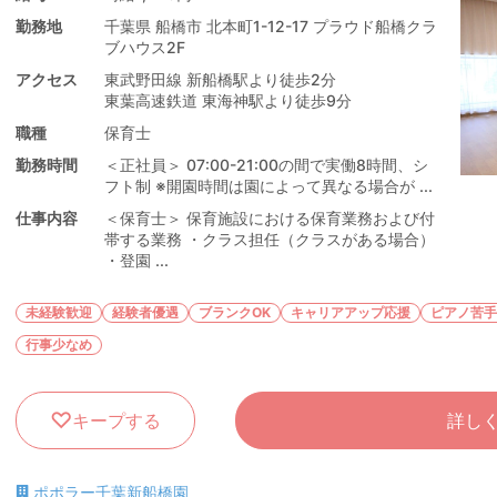
勤務地
千葉県 船橋市 北本町1-12-17 プラウド船橋クラ
ブハウス2F
アクセス
東武野田線 新船橋駅より徒歩2分
東葉高速鉄道 東海神駅より徒歩9分
職種
保育士
勤務時間
＜正社員＞ 07:00-21:00の間で実働8時間、シ
フト制 ※開園時間は園によって異なる場合が ...
仕事内容
＜保育士＞ 保育施設における保育業務および付
帯する業務 ・クラス担任（クラスがある場合）
・登園 ...
未経験歓迎
経験者優遇
ブランクOK
キャリアアップ応援
ピアノ苦手
行事少なめ
キープする
詳し
ポポラー千葉新船橋園