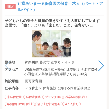
辻堂あいまーる保育園の保育士求人（パート・ア
NEW
ルバイト）
子どもたちの安全と職員の働きやすさを大事にしています
当園で、「働く」よりも「楽しむ」こと、保育がい ...
勤務地
神奈川県 藤沢市 辻堂６－４－３
アクセス
JR東海道本線(東京～熱海) 辻堂駅より徒歩12分
小田急江ノ島線 鵠沼海岸駅より徒歩33分
施設形態
認可保育園
仕事内容
＜保育士＞ 保育施設における保育業務およ ...
未経験歓迎
経験者優遇
ブランクOK
残業5時間以内
年間休日120日以上
借り上げ社宅あり
4月入社可