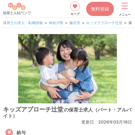
無料登録
キープ
メニュー
保育士の求人・転職情報
神奈川県
藤沢市
キッズアプローチ辻堂
保
キッズアプローチ辻堂
の保育士求人（パート・アルバ
イト）
更新日：
2026年03月16日
給与