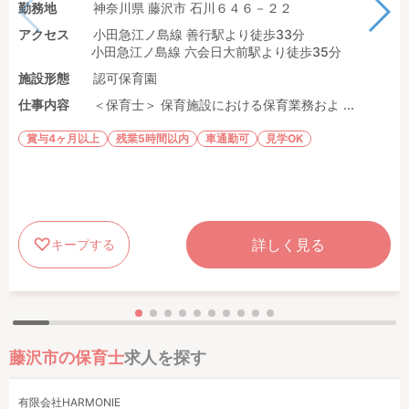
勤務地
神奈川県 藤沢市 石川６４６－２２
アクセス
小田急江ノ島線 善行駅より徒歩33分
小田急江ノ島線 六会日大前駅より徒歩35分
施設形態
認可保育園
仕事内容
＜保育士＞ 保育施設における保育業務およ ...
賞与4ヶ月以上
残業5時間以内
車通勤可
見学OK
詳しく見る
キープする
藤沢市の保育士
求人を探す
有限会社HARMONIE