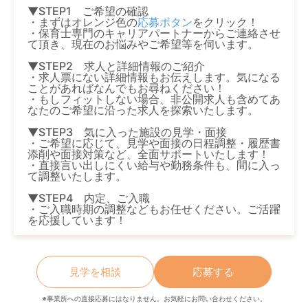
▼STEP1 ご希望の確認
・まずはオレンジ色の
応募ボタン
をクリック！
・保育士専門のキャリアパートナーからご連絡させ
て頂き、現在のお悩みやご希望等を伺います。
▼STEP2 求人と詳細情報のご紹介
・求人票にない詳細情報もお伝えします。気になる
ことがあればなんでもお尋ねください！
・もしフィットしない場合、非公開求人も含めてあ
なたのご希望に沿った求人を探索いたします。
▼STEP3 気に入った施設の見学・面接
・ご希望に応じて、見学や面接の日程調整・履歴書
添削や面接対策など、全面サポートいたします！
・直接言い出しにくい給与や勤務条件も、間に入っ
て調整いたします。
▼STEP4 内定、ご入職
・ご入職時期の調整などもお任せください。ご活躍
を応援しています！
見学を相談
応募する
※事業所への直接応募にはなりません。お気軽にお問い合わせください。