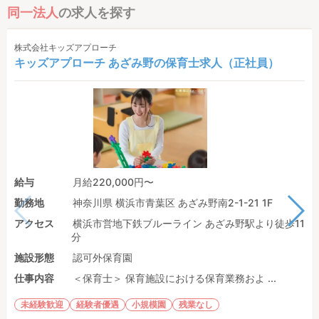
同一法人
の求人を探す
株式会社キッズアプローチ
キッズアプローチ あざみ野の保育士求人（正社員）
給与
月給220,000円〜
勤務地
神奈川県 横浜市青葉区 あざみ野南2-1-21 1F
アクセス
横浜市営地下鉄ブルーライン あざみ野駅より徒歩11
分
施設形態
認可外保育園
仕事内容
＜保育士＞ 保育施設における保育業務およ ...
未経験歓迎
経験者優遇
小規模園
残業なし