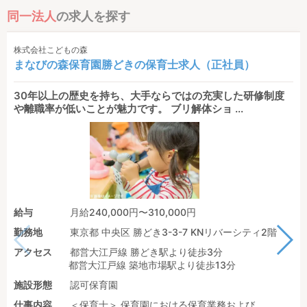
同一法人
の求人を探す
株式会社こどもの森
まなびの森保育園勝どきの保育士求人（正社員）
30年以上の歴史を持ち、大手ならではの充実した研修制度
や離職率が低いことが魅力です。 ブリ解体ショ ...
給与
月給240,000円〜310,000円
勤務地
東京都 中央区 勝どき3-3-7 KNリバーシティ2階
アクセス
都営大江戸線 勝どき駅より徒歩3分
都営大江戸線 築地市場駅より徒歩13分
施設形態
認可保育園
仕事内容
＜保育士＞ 保育園における保育業務および ...