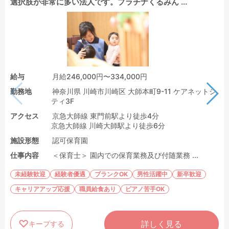
選択肢が非常に多い法人です。プラチナくるみん ...
給与
月給246,000円〜334,000円
勤務地
神奈川県 川崎市川崎区 大師本町9-11 ケアネットシ
ティ3F
アクセス
京急大師線 東門前駅より徒歩4分
京急大師線 川崎大師駅より徒歩6分
施設形態
認可保育園
仕事内容
＜保育士＞ 園内での保育業務及び付随業務 ...
未経験歓迎
経験者優遇
ブランクOK
男性活躍中
新卒歓迎
キャリアアップ応援
職員給食あり
ピアノ苦手OK
詳しく見る
キープする