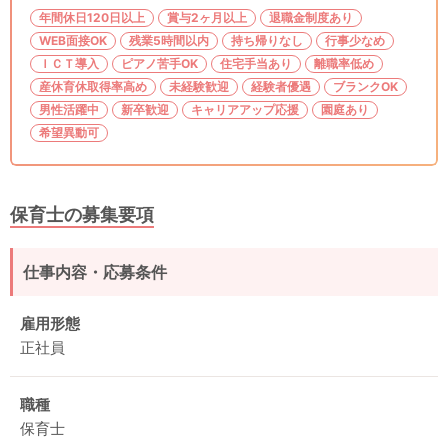
年間休日120日以上
賞与2ヶ月以上
退職金制度あり
WEB面接OK
残業5時間以内
持ち帰りなし
行事少なめ
ＩＣＴ導入
ピアノ苦手OK
住宅手当あり
離職率低め
産休育休取得率高め
未経験歓迎
経験者優遇
ブランクOK
男性活躍中
新卒歓迎
キャリアアップ応援
園庭あり
希望異動可
保育士の募集要項
仕事内容・応募条件
雇用形態
正社員
職種
保育士