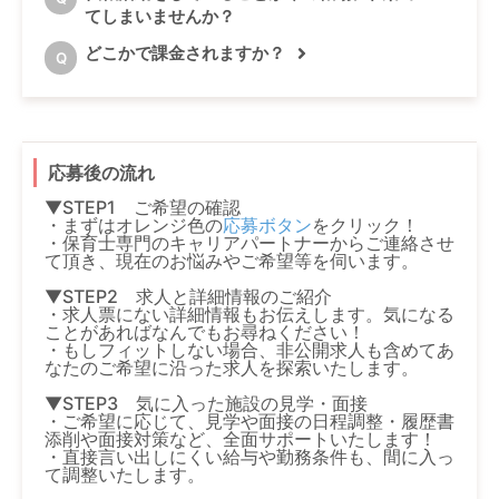
てしまいませんか？
どこかで課金されますか？
Q
応募後の流れ
▼STEP1 ご希望の確認
・まずはオレンジ色の
応募ボタン
をクリック！
・保育士専門のキャリアパートナーからご連絡させ
て頂き、現在のお悩みやご希望等を伺います。
▼STEP2 求人と詳細情報のご紹介
・求人票にない詳細情報もお伝えします。気になる
ことがあればなんでもお尋ねください！
・もしフィットしない場合、非公開求人も含めてあ
なたのご希望に沿った求人を探索いたします。
▼STEP3 気に入った施設の見学・面接
・ご希望に応じて、見学や面接の日程調整・履歴書
添削や面接対策など、全面サポートいたします！
・直接言い出しにくい給与や勤務条件も、間に入っ
て調整いたします。