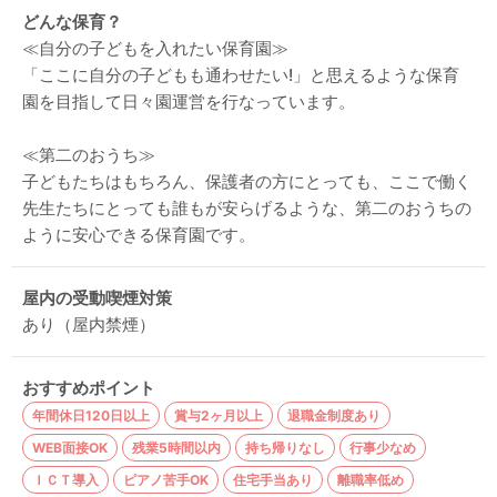
どんな保育？
≪自分の子どもを入れたい保育園≫
「ここに自分の子どもも通わせたい!」と思えるような保育
園を目指して日々園運営を行なっています。
≪第二のおうち≫
子どもたちはもちろん、保護者の方にとっても、ここで働く
先生たちにとっても誰もが安らげるような、第二のおうちの
ように安心できる保育園です。
屋内の受動喫煙対策
あり（屋内禁煙）
おすすめポイント
年間休日120日以上
賞与2ヶ月以上
退職金制度あり
WEB面接OK
残業5時間以内
持ち帰りなし
行事少なめ
ＩＣＴ導入
ピアノ苦手OK
住宅手当あり
離職率低め