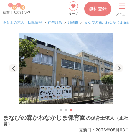
無料登録
キープ
メニュー
保育士の求人・転職情報
神奈川県
川崎市
まなびの森かわなかじま保育
まなびの森かわなかじま保育園
の保育士求人（正社
員）
更新日：
2026年08月03日