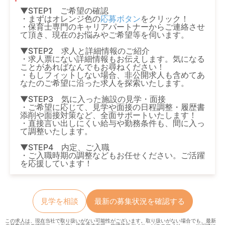
▼STEP1 ご希望の確認
・まずはオレンジ色の
応募ボタン
をクリック！
・保育士専門のキャリアパートナーからご連絡させ
て頂き、現在のお悩みやご希望等を伺います。
▼STEP2 求人と詳細情報のご紹介
・求人票にない詳細情報もお伝えします。気になる
ことがあればなんでもお尋ねください！
・もしフィットしない場合、非公開求人も含めてあ
なたのご希望に沿った求人を探索いたします。
▼STEP3 気に入った施設の見学・面接
・ご希望に応じて、見学や面接の日程調整・履歴書
添削や面接対策など、全面サポートいたします！
・直接言い出しにくい給与や勤務条件も、間に入っ
て調整いたします。
▼STEP4 内定、ご入職
・ご入職時期の調整などもお任せください。ご活躍
を応援しています！
見学を相談
最新の募集状況を確認する
この求人は、現在当社で取り扱いがない可能性がございます。取り扱いがない場合でも、最新