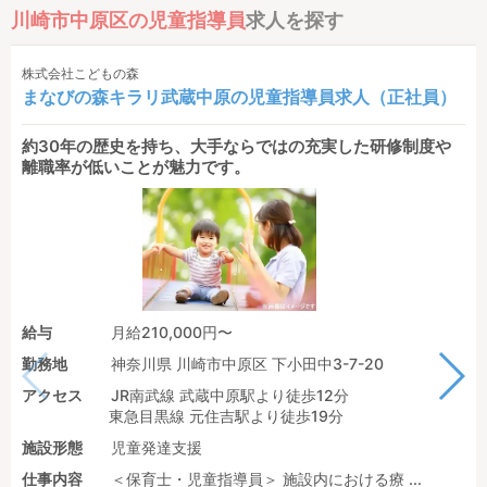
川崎市中原区の児童指導員
求人を探す
株式会社こどもの森
まなびの森キラリ武蔵中原の児童指導員求人（正社員）
約30年の歴史を持ち、大手ならではの充実した研修制度や
離職率が低いことが魅力です。
給与
月給210,000円〜
勤務地
神奈川県 川崎市中原区 下小田中3-7-20
アクセス
JR南武線 武蔵中原駅より徒歩12分
東急目黒線 元住吉駅より徒歩19分
施設形態
児童発達支援
仕事内容
＜保育士・児童指導員＞ 施設内における療 ...