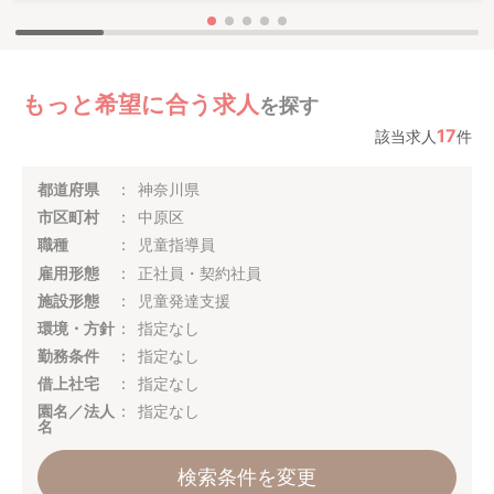
もっと希望に合う求人
を探す
17
該当求人
件
都道府県
神奈川県
市区町村
中原区
職種
児童指導員
雇用形態
正社員・契約社員
施設形態
児童発達支援
環境・方針
指定なし
勤務条件
指定なし
借上社宅
指定なし
園名／法人
指定なし
名
検索条件を変更