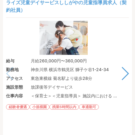
ライズ児童デイサービスししがやの児童指導員求人（契
約社員）
給与
月給260,000円〜360,000円
勤務地
神奈川県 横浜市鶴見区 獅子ケ谷1-24-34
アクセス
東急東横線 菊名駅より徒歩28分
施設形態
放課後等デイサービス
仕事内容
＜保育士＞＜児童指導員＞ 施設内における ...
経験者優遇
小規模園
残業5時間以内
車通勤可