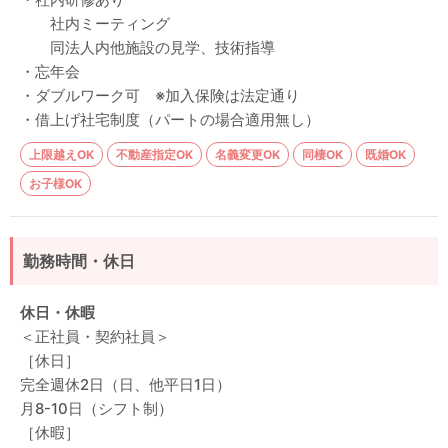
社内ミーティング
同法人内他施設の見学、技術指導
・忘年会
・ダブルワーク可 ※加入保険は法定通り
・借上げ社宅制度（パートの場合適用無し）
上限越えOK
不動産指定OK
名義変更OK
同棲OK
既婚OK
お子様OK
勤務時間・休日
休日・休暇
＜正社員・契約社員＞
［休日］
完全週休2日（日、他平日1日）
月8-10日（シフト制）
［休暇］