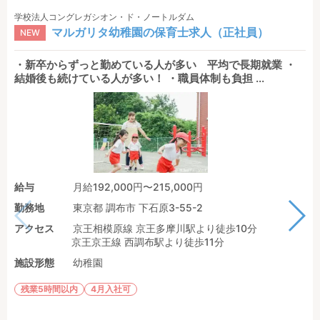
学校法人コングレガシオン・ド・ノートルダム
マルガリタ幼稚園の保育士求人（正社員）
NEW
・新卒からずっと勤めている人が多い 平均で長期就業 ・
結婚後も続けている人が多い！ ・職員体制も負担 ...
給与
月給192,000円〜215,000円
勤務地
東京都 調布市 下石原3-55-2
アクセス
京王相模原線 京王多摩川駅より徒歩10分
京王京王線 西調布駅より徒歩11分
施設形態
幼稚園
残業5時間以内
4月入社可