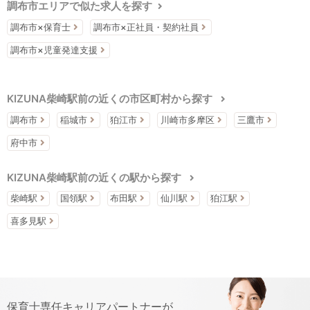
調布市エリアで似た求人を探す
調布市×保育士
調布市×正社員・契約社員
調布市×児童発達支援
KIZUNA柴崎駅前の近くの市区町村から探す
調布市
稲城市
狛江市
川崎市多摩区
三鷹市
府中市
KIZUNA柴崎駅前の近くの駅から探す
柴崎駅
国領駅
布田駅
仙川駅
狛江駅
喜多見駅
保育士専任キャリアパートナーが