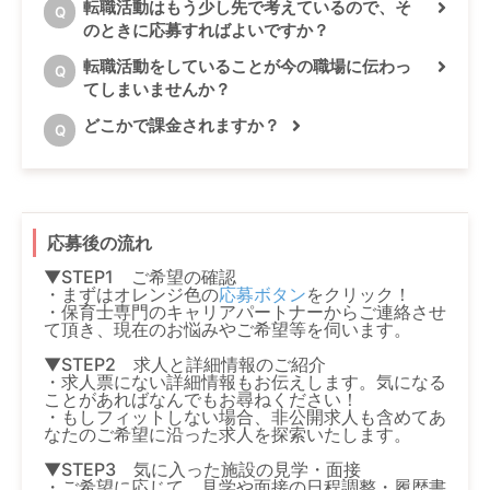
転職活動はもう少し先で考えているので、そ
Q
のときに応募すればよいですか？
転職活動をしていることが今の職場に伝わっ
Q
てしまいませんか？
どこかで課金されますか？
Q
応募後の流れ
▼STEP1 ご希望の確認
・まずはオレンジ色の
応募ボタン
をクリック！
・保育士専門のキャリアパートナーからご連絡させ
て頂き、現在のお悩みやご希望等を伺います。
▼STEP2 求人と詳細情報のご紹介
・求人票にない詳細情報もお伝えします。気になる
ことがあればなんでもお尋ねください！
・もしフィットしない場合、非公開求人も含めてあ
なたのご希望に沿った求人を探索いたします。
▼STEP3 気に入った施設の見学・面接
・ご希望に応じて、見学や面接の日程調整・履歴書