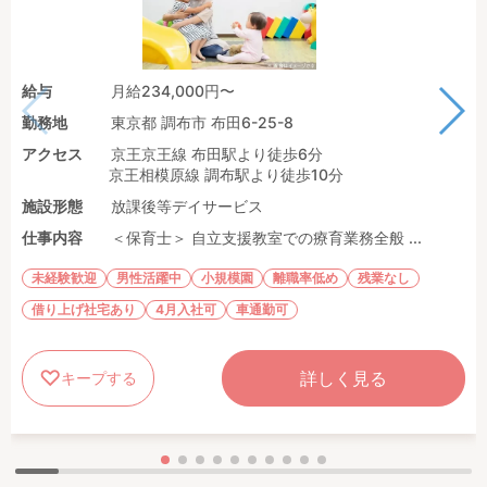
給与
月給234,000円〜
勤務地
東京都 調布市 布田6-25-8
アクセス
京王京王線 布田駅より徒歩6分
京王相模原線 調布駅より徒歩10分
施設形態
放課後等デイサービス
仕事内容
＜保育士＞ 自立支援教室での療育業務全般 ...
未経験歓迎
男性活躍中
小規模園
離職率低め
残業なし
借り上げ社宅あり
4月入社可
車通勤可
詳しく見る
キープする