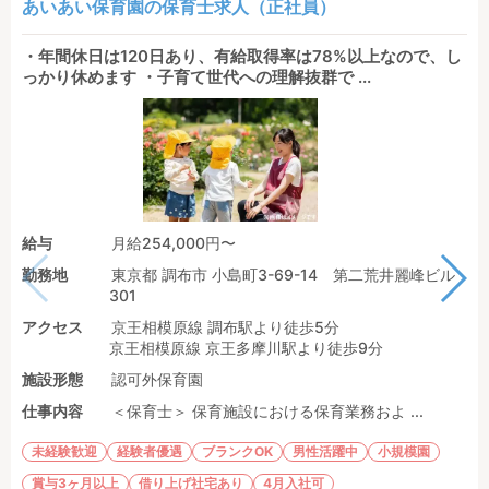
あいあい保育園の保育士求人（正社員）
・年間休日は120日あり、有給取得率は78%以上なので、し
っかり休めます ・子育て世代への理解抜群で ...
給与
月給254,000円〜
勤務地
東京都 調布市 小島町3-69-14 第二荒井麗峰ビル
301
アクセス
京王相模原線 調布駅より徒歩5分
京王相模原線 京王多摩川駅より徒歩9分
施設形態
認可外保育園
仕事内容
＜保育士＞ 保育施設における保育業務およ ...
未経験歓迎
経験者優遇
ブランクOK
男性活躍中
小規模園
賞与3ヶ月以上
借り上げ社宅あり
4月入社可