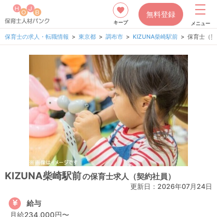
無料登録
キープ
メニュー
保育士の求人・転職情報
東京都
調布市
KIZUNA柴崎駅前
保育士（契
KIZUNA柴崎駅前
の保育士求人（契約社員）
更新日：
2026年07月24日
給与
月給234,000円〜