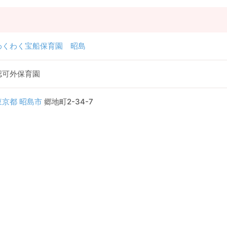
わくわく宝船保育園 昭島
認可外保育園
東京都
昭島市
郷地町2-34-7