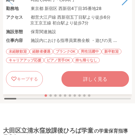
勤務地
東京都 新宿区 西新宿4丁目35番地28
アクセス
都営大江戸線 西新宿五丁目駅より徒歩6分
京王京王線 初台駅より徒歩7分
施設形態
保育関連施設
仕事内容
施設内における指導員業務全般 ・遊びの見 ...
未経験歓迎
経験者優遇
ブランクOK
男性活躍中
新卒歓迎
キャリアアップ応援
ピアノ苦手OK
持ち帰りなし
詳しく見る
キープする
大田区立清水窪放課後ひろば学童
の学童保育指導