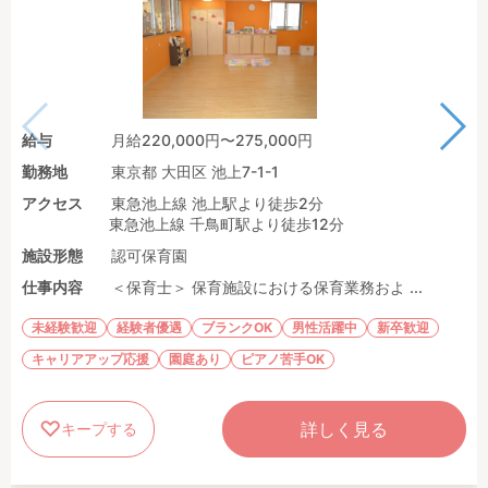
給与
月給220,000円〜275,000円
勤務地
東京都 大田区 池上7-1-1
アクセス
東急池上線 池上駅より徒歩2分
東急池上線 千鳥町駅より徒歩12分
施設形態
認可保育園
仕事内容
＜保育士＞ 保育施設における保育業務およ ...
未経験歓迎
経験者優遇
ブランクOK
男性活躍中
新卒歓迎
キャリアアップ応援
園庭あり
ピアノ苦手OK
詳しく見る
キープする