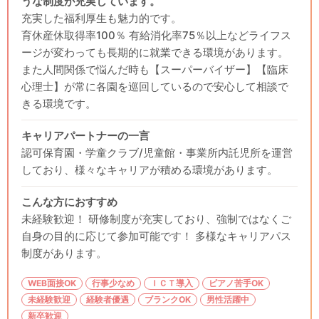
うな制度が充実しています。
充実した福利厚生も魅力的です。
育休産休取得率100％ 有給消化率75％以上などライフス
ージが変わっても長期的に就業できる環境があります。
また人間関係で悩んだ時も【スーパーバイザー】【臨床
心理士】が常に各園を巡回しているので安心して相談で
きる環境です。
キャリアパートナーの一言
認可保育園・学童クラブ/児童館・事業所内託児所を運営
しており、様々なキャリアが積める環境があります。
こんな方におすすめ
未経験歓迎！ 研修制度が充実しており、強制ではなくご
自身の目的に応じて参加可能です！ 多様なキャリアパス
制度があります。
WEB面接OK
行事少なめ
ＩＣＴ導入
ピアノ苦手OK
未経験歓迎
経験者優遇
ブランクOK
男性活躍中
新卒歓迎