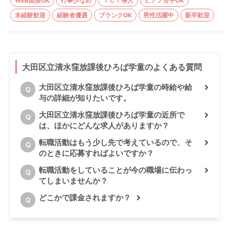
WEB面接OK
行事少なめ
ＩＣＴ導入
ピアノ苦手OK
未経験歓迎
経験者優遇
ブランクOK
男性活躍中
新卒歓迎
大田区立清水窪放課後ひろば学童のよくある質問
大田区立清水窪放課後ひろば学童の時給や給
Q
与の詳細が知りたいです。
大田区立清水窪放課後ひろば学童の近所で
Q
は、ほかにどんな求人がありますか？
転職活動はもう少し先で考えているので、そ
Q
のときに応募すればよいですか？
転職活動をしていることが今の職場に伝わっ
Q
てしまいませんか？
どこかで課金されますか？
Q