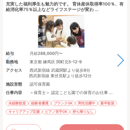
充実した福利厚生も魅力的です。 育休産休取得率100％、有
給消化率75％以上などライフステージが変わ ...
給与
月給288,000円〜
勤務地
東京都 練馬区 関町北5-12-9
アクセス
西武新宿線 武蔵関駅より徒歩9分
西武新宿線 東伏見駅より徒歩12分
施設形態
認可保育園
仕事内容
＜保育士＞ 認定こども園での保育のお仕事 ...
未経験歓迎
経験者優遇
ブランクOK
男性活躍中
新卒歓迎
キャリアアップ応援
ピアノ苦手OK
持ち帰りなし