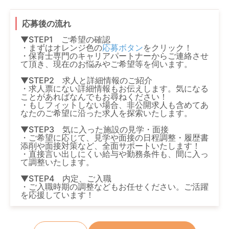
応募後の流れ
▼STEP1 ご希望の確認
・まずはオレンジ色の
応募ボタン
をクリック！
・保育士専門のキャリアパートナーからご連絡させ
て頂き、現在のお悩みやご希望等を伺います。
▼STEP2 求人と詳細情報のご紹介
・求人票にない詳細情報もお伝えします。気になる
ことがあればなんでもお尋ねください！
・もしフィットしない場合、非公開求人も含めてあ
なたのご希望に沿った求人を探索いたします。
▼STEP3 気に入った施設の見学・面接
・ご希望に応じて、見学や面接の日程調整・履歴書
添削や面接対策など、全面サポートいたします！
・直接言い出しにくい給与や勤務条件も、間に入っ
て調整いたします。
▼STEP4 内定、ご入職
・ご入職時期の調整などもお任せください。ご活躍
を応援しています！