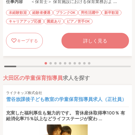
仕事内容
＜保育士＞ 保育施設における保育業務およ ...
未経験歓迎
経験者優遇
ブランクOK
男性活躍中
新卒歓迎
キャリアアップ応援
園庭あり
ピアノ苦手OK
詳しく見る
キープする
大田区の学童保育指導員
求人を探す
ライクキッズ株式会社
雪谷放課後子ども教室の学童保育指導員求人（正社員）
充実した福利厚生も魅力的です。 育休産休取得率100％ 有
給消化率75％以上などライフステージが変わ ...