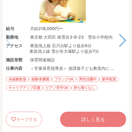
給与
月給218,000円〜
勤務地
東京都 大田区 南雪谷3-9-23 雪谷小学校内
アクセス
東急池上線 石川台駅より徒歩6分
東急池上線 雪が谷大塚駅より徒歩7分
施設形態
保育関連施設
仕事内容
＜学童保育指導員＞ 放課後子ども教室内に ...
未経験歓迎
経験者優遇
ブランクOK
男性活躍中
新卒歓迎
キャリアアップ応援
ピアノ苦手OK
持ち帰りなし
詳しく見る
キープする