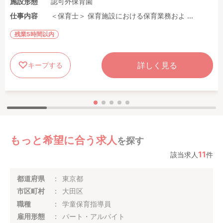
施設形態
認可外保育園
仕事内容
＜保育士＞ 保育施設における保育業務およ ...
残業5時間以内
詳しく見る
キープする
もっと希望に合う求人
を探す
11
該当求人
件
都道府県
東京都
市区町村
大田区
職種
学童保育指導員
雇用形態
パート・アルバイト