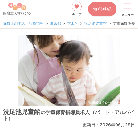
無料登録
キープ
メニュー
保育士の求人・転職情報
東京都
大田区
洗足池児童館
学童保育指導
洗足池児童館
の学童保育指導員求人（パート・アルバイ
ト）
更新日：2026年06月29日