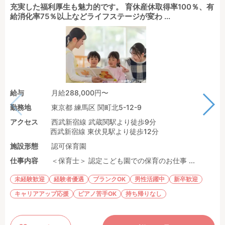
充実した福利厚生も魅力的です。 育休産休取得率100％、有
給消化率75％以上などライフステージが変わ ...
給与
月給288,000円〜
勤務地
東京都 練馬区 関町北5-12-9
アクセス
西武新宿線 武蔵関駅より徒歩9分
西武新宿線 東伏見駅より徒歩12分
施設形態
認可保育園
仕事内容
＜保育士＞ 認定こども園での保育のお仕事 ...
未経験歓迎
経験者優遇
ブランクOK
男性活躍中
新卒歓迎
キャリアアップ応援
ピアノ苦手OK
持ち帰りなし