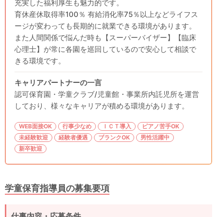
充実した福利厚生も魅力的です。
育休産休取得率100％ 有給消化率75％以上などライフス
ージが変わっても長期的に就業できる環境があります。
また人間関係で悩んだ時も【スーパーバイザー】【臨床
心理士】が常に各園を巡回しているので安心して相談で
きる環境です。
キャリアパートナーの一言
認可保育園・学童クラブ/児童館・事業所内託児所を運営
しており、様々なキャリアが積める環境があります。
WEB面接OK
行事少なめ
ＩＣＴ導入
ピアノ苦手OK
未経験歓迎
経験者優遇
ブランクOK
男性活躍中
新卒歓迎
学童保育指導員の募集要項
仕事内容・応募条件