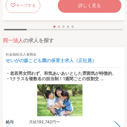
詳しく見る
キープする
同一法人
の求人を探す
社会福祉法人省我会
せいがの森こども園の保育士求人（正社員）
・老若男女問わず、和気あいあいとした雰囲気が特徴的、
・1クラスを複数名の担当制！1週間ごとの役割交 ...
給与
月給192,742円〜