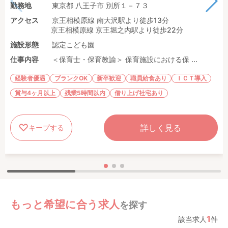
勤務地
東京都 八王子市 別所１－７３
アクセス
京王相模原線 南大沢駅より徒歩13分
京王相模原線 京王堀之内駅より徒歩22分
施設形態
認定こども園
仕事内容
＜保育士・保育教諭＞ 保育施設における保 ...
経験者優遇
ブランクOK
新卒歓迎
職員給食あり
ＩＣＴ導入
賞与4ヶ月以上
残業5時間以内
借り上げ社宅あり
詳しく見る
キープする
もっと希望に合う求人
を探す
1
該当求人
件