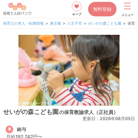
無料登録
キープ
メニュー
保育士の求人・転職情報
東京都
八王子市
せいがの森こども園
保育
せいがの森こども園
の保育教諭求人（正社員）
更新日：
2026年08月05日
給与
月給192,742円〜