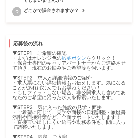
てしまいませんか？
どこかで課金されますか？
Q
応募後の流れ
▼STEP1 ご希望の確認
・まずはオレンジ色の
応募ボタン
をクリック！
・保育士専門のキャリアパートナーからご連絡させ
て頂き、現在のお悩みやご希望等を伺います。
▼STEP2 求人と詳細情報のご紹介
・求人票にない詳細情報もお伝えします。気になる
ことがあればなんでもお尋ねください！
・もしフィットしない場合、非公開求人も含めてあ
なたのご希望に沿った求人を探索いたします。
▼STEP3 気に入った施設の見学・面接
・ご希望に応じて、見学や面接の日程調整・履歴書
添削や面接対策など、全面サポートいたします！
・直接言い出しにくい給与や勤務条件も、間に入っ
て調整いたします。
▼STEP4 内定、ご入職