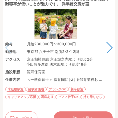
離職率が低いことが魅力です。 異年齢交流が盛 ...
給与
月給230,000円〜300,000円
勤務地
東京都 八王子市 別所2-2-1 2階
アクセス
京王相模原線 京王堀之内駅より徒歩2分
小田急多摩線 唐木田駅より徒歩18分
施設形態
認可保育園
仕事内容
＜一般保育士＞ 保育園における保育業務お ...
未経験歓迎
経験者優遇
ブランクOK
新卒歓迎
キャリアアップ応援
園庭あり
ピアノ苦手OK
持ち帰りなし