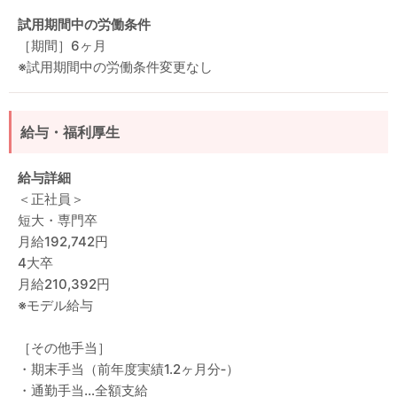
試用期間中の労働条件
［期間］6ヶ月
※試用期間中の労働条件変更なし
給与・福利厚生
給与詳細
＜正社員＞
短大・専門卒
月給192,742円
4大卒
月給210,392円
※モデル給与
［その他手当］
・期末手当（前年度実績1.2ヶ月分‐）
・通勤手当…全額支給