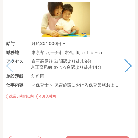
給与
月給251,000円〜
勤務地
東京都 八王子市 東浅川町５１５－５
アクセス
京王高尾線 狭間駅より徒歩9分
京王高尾線 めじろ台駅より徒歩14分
施設形態
幼稚園
仕事内容
＜保育士＞ 保育施設における保育業務およ ...
残業5時間以内
4月入社可