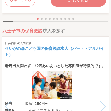
詳しく見る
キープする
八王子市の保育教諭
求人を探す
社会福祉法人省我会
せいがの森こども園の保育教諭求人（パート・アルバイ
ト）
老若男女問わず、和気あいあいとした雰囲気が特徴的です。
給与
時給1,250円〜
勤務地
東京都 八王子市 別所１－７３