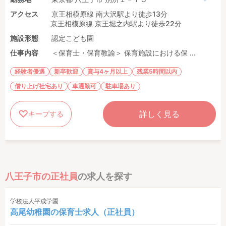
アクセス
京王相模原線 南大沢駅より徒歩13分
京王相模原線 京王堀之内駅より徒歩22分
施設形態
認定こども園
仕事内容
＜保育士・保育教諭＞ 保育施設における保 ...
経験者優遇
新卒歓迎
賞与4ヶ月以上
残業5時間以内
借り上げ社宅あり
車通勤可
駐車場あり
詳しく見る
キープする
八王子市の正社員
の求人を探す
学校法人平成学園
高尾幼稚園の保育士求人（正社員）