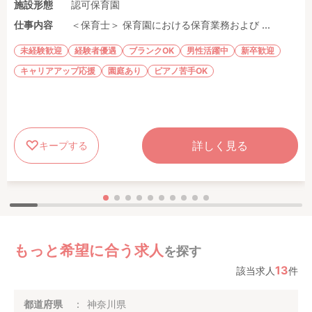
施設形態
認可保育園
仕事内容
＜保育士＞ 保育園における保育業務および ...
未経験歓迎
経験者優遇
ブランクOK
男性活躍中
新卒歓迎
キャリアアップ応援
園庭あり
ピアノ苦手OK
詳しく見る
キープする
もっと希望に合う求人
を探す
13
該当求人
件
都道府県
神奈川県