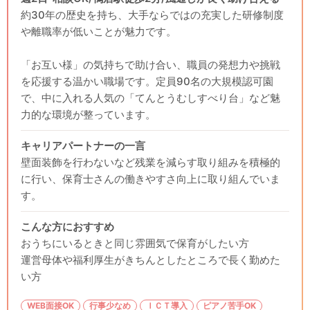
約30年の歴史を持ち、大手ならではの充実した研修制度
や離職率が低いことが魅力です。
「お互い様」の気持ちで助け合い、職員の発想力や挑戦
を応援する温かい職場です。定員90名の大規模認可園
で、中に入れる人気の「てんとうむしすべり台」など魅
力的な環境が整っています。
キャリアパートナーの一言
壁面装飾を行わないなど残業を減らす取り組みを積極的
に行い、保育士さんの働きやすさ向上に取り組んでいま
す。
こんな方におすすめ
おうちにいるときと同じ雰囲気で保育がしたい方
運営母体や福利厚生がきちんとしたところで長く勤めた
い方
WEB面接OK
行事少なめ
ＩＣＴ導入
ピアノ苦手OK