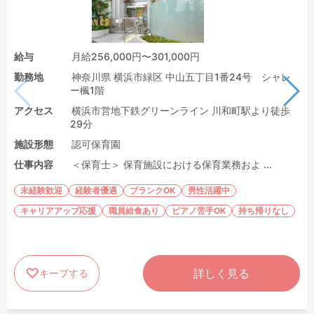
給与
月給256,000円〜301,000円
勤務地
神奈川県 横浜市緑区 中山五丁目1番24号 シャレ
ー楓1階
アクセス
横浜市営地下鉄グリーンライン 川和町駅より徒歩
29分
施設形態
認可保育園
仕事内容
＜保育士＞ 保育施設における保育業務およ ...
未経験歓迎
経験者優遇
ブランクOK
男性活躍中
キャリアアップ応援
職員給食あり
ピアノ苦手OK
持ち帰りなし
詳しく見る
キープする