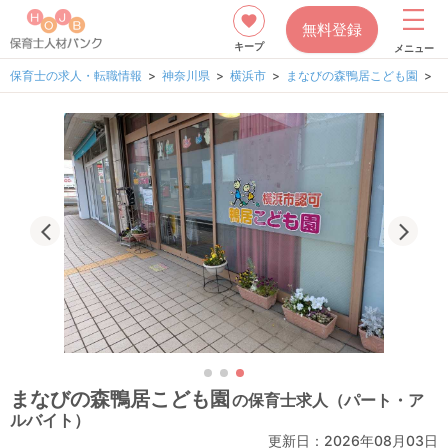
無料登録
キープ
メニュー
保育士の求人・転職情報
神奈川県
横浜市
まなびの森鴨居こども園
まなびの森鴨居こども園
の保育士求人（パート・ア
ルバイト）
更新日：
2026年08月03日