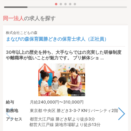
同一法人
の求人を探す
株式会社こどもの森
まなびの森保育園勝どきの保育士求人（正社員）
30年以上の歴史を持ち、大手ならではの充実した研修制度
や離職率が低いことが魅力です。 ブリ解体ショ ...
給与
月給240,000円〜310,000円
勤務地
東京都 中央区 勝どき3-3-7 KNリバーシティ2階
アクセス
都営大江戸線 勝どき駅より徒歩3分
都営大江戸線 築地市場駅より徒歩13分