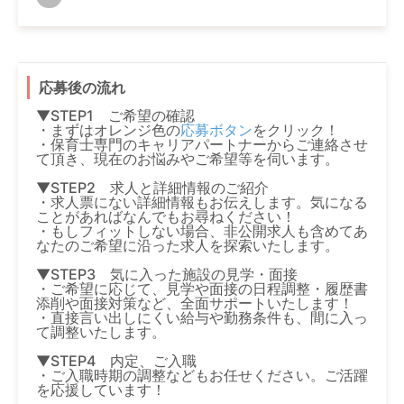
応募後の流れ
▼STEP1 ご希望の確認
・まずはオレンジ色の
応募ボタン
をクリック！
・保育士専門のキャリアパートナーからご連絡させ
て頂き、現在のお悩みやご希望等を伺います。
▼STEP2 求人と詳細情報のご紹介
・求人票にない詳細情報もお伝えします。気になる
ことがあればなんでもお尋ねください！
・もしフィットしない場合、非公開求人も含めてあ
なたのご希望に沿った求人を探索いたします。
▼STEP3 気に入った施設の見学・面接
・ご希望に応じて、見学や面接の日程調整・履歴書
添削や面接対策など、全面サポートいたします！
・直接言い出しにくい給与や勤務条件も、間に入っ
て調整いたします。
▼STEP4 内定、ご入職
・ご入職時期の調整などもお任せください。ご活躍
を応援しています！