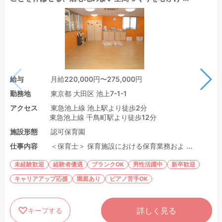
給与
月給220,000円〜275,000円
勤務地
東京都 大田区 池上7-1-1
アクセス
東急池上線 池上駅より徒歩2分
東急池上線 千鳥町駅より徒歩12分
施設形態
認可保育園
仕事内容
＜保育士＞ 保育施設における保育業務およ ...
未経験歓迎
経験者優遇
ブランクOK
男性活躍中
新卒歓迎
キャリアアップ応援
園庭あり
ピアノ苦手OK
詳しく見る
キープする