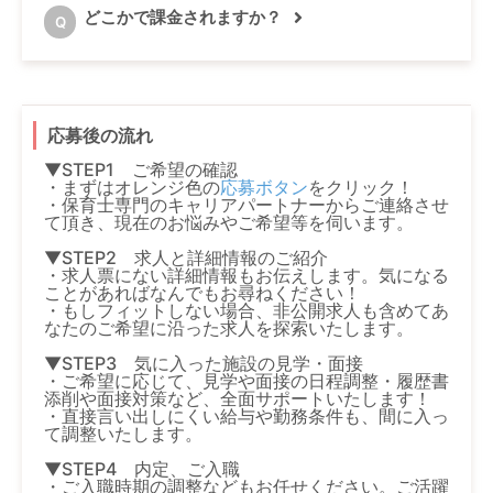
どこかで課金されますか？
Q
応募後の流れ
▼STEP1 ご希望の確認
・まずはオレンジ色の
応募ボタン
をクリック！
・保育士専門のキャリアパートナーからご連絡させ
て頂き、現在のお悩みやご希望等を伺います。
▼STEP2 求人と詳細情報のご紹介
・求人票にない詳細情報もお伝えします。気になる
ことがあればなんでもお尋ねください！
・もしフィットしない場合、非公開求人も含めてあ
なたのご希望に沿った求人を探索いたします。
▼STEP3 気に入った施設の見学・面接
・ご希望に応じて、見学や面接の日程調整・履歴書
添削や面接対策など、全面サポートいたします！
・直接言い出しにくい給与や勤務条件も、間に入っ
て調整いたします。
▼STEP4 内定、ご入職
・ご入職時期の調整などもお任せください。ご活躍