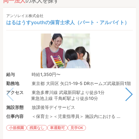
同一法人
の求人を探す
アンソレイエ株式会社
はるはうすyouthの保育士求人（パート・アルバイト）
給与
時給1,350円〜
勤務地
東京都 大田区 矢口1-19-5 DRホームズ武蔵新田1階
アクセス
東急多摩川線 武蔵新田駅より徒歩1分
東急池上線 千鳥町駅より徒歩10分
施設形態
放課後等デイサービス
仕事内容
＜保育士＞＜児童指導員＞ 施設内における ...
小規模園
残業なし
車通勤可
見学OK