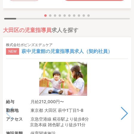
大田区の児童指導員
求人を探す
株式会社ポピンズエデュケア
萩中児童館の児童指導員求人（契約社員）
NEW
給与
月給212,000円〜
勤務地
東京都 大田区 萩中1丁目1-8
アクセス
京急空港線 糀谷駅より徒歩8分
京急本線 雑色駅より徒歩11分
施設形態
保育関連施設