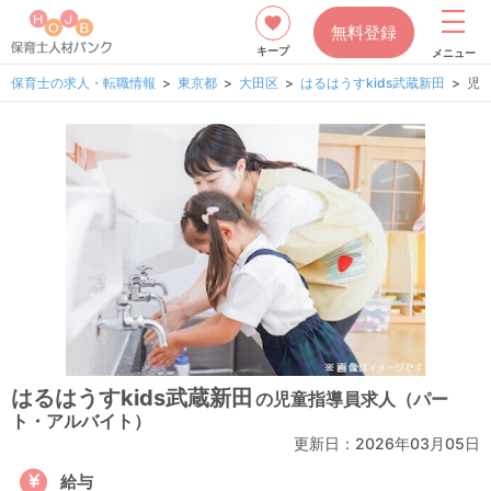
無料登録
キープ
メニュー
保育士の求人・転職情報
東京都
大田区
はるはうすkids武蔵新田
児
はるはうすkids武蔵新田
の児童指導員求人（パー
ト・アルバイト）
更新日：
2026年03月05日
給与