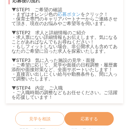
応募後の流れ
▼STEP1 ご希望の確認
・まずはオレンジ色の
応募ボタン
をクリック！
・保育士専門のキャリアパートナーからご連絡させ
て頂き、現在のお悩みやご希望等を伺います。
▼STEP2 求人と詳細情報のご紹介
・求人票にない詳細情報もお伝えします。気になる
ことがあればなんでもお尋ねください！
・もしフィットしない場合、非公開求人も含めてあ
なたのご希望に沿った求人を探索いたします。
▼STEP3 気に入った施設の見学・面接
・ご希望に応じて、見学や面接の日程調整・履歴書
添削や面接対策など、全面サポートいたします！
・直接言い出しにくい給与や勤務条件も、間に入っ
て調整いたします。
▼STEP4 内定、ご入職
・ご入職時期の調整などもお任せください。ご活躍
を応援しています！
見学を相談
応募する