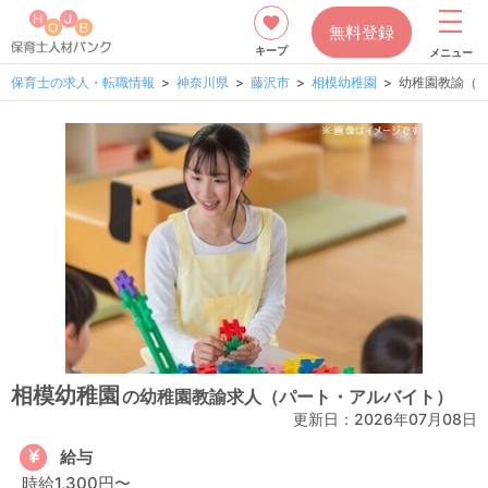
無料登録
キープ
メニュー
保育士の求人・転職情報
神奈川県
藤沢市
相模幼稚園
幼稚園教諭（
相模幼稚園
の幼稚園教諭求人（パート・アルバイト）
更新日：
2026年07月08日
給与
時給1,300円〜