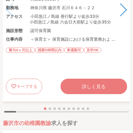
勤務地
神奈川県 藤沢市 石川６４６－２２
アクセス
小田急江ノ島線 善行駅より徒歩33分
小田急江ノ島線 六会日大前駅より徒歩35分
施設形態
認可保育園
仕事内容
＜保育士＞ 保育施設における保育業務およ ...
賞与4ヶ月以上
残業5時間以内
車通勤可
見学OK
詳しく見る
キープする
藤沢市の幼稚園教諭
求人を探す