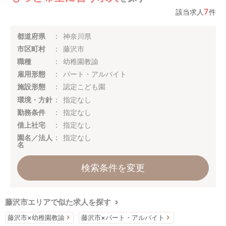
7
該当求人
件
都道府県
神奈川県
市区町村
藤沢市
職種
幼稚園教諭
雇用形態
パート・アルバイト
施設形態
認定こども園
環境・方針
指定なし
勤務条件
指定なし
借上社宅
指定なし
園名／法人
指定なし
名
検索条件を変更
藤沢市エリアで似た求人を探す
藤沢市×幼稚園教諭
藤沢市×パート・アルバイト