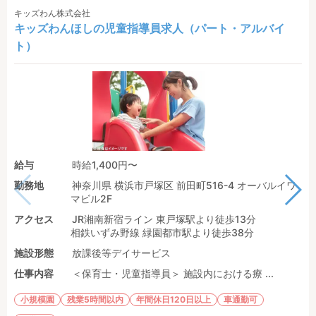
キッズわん株式会社
キッズわんほしの児童指導員求人（パート・アルバイ
ト）
給与
時給1,400円〜
勤務地
神奈川県 横浜市戸塚区 前田町516-4 オーバルイワ
マビル2F
アクセス
JR湘南新宿ライン 東戸塚駅より徒歩13分
相鉄いずみ野線 緑園都市駅より徒歩38分
施設形態
放課後等デイサービス
仕事内容
＜保育士・児童指導員＞ 施設内における療 ...
小規模園
残業5時間以内
年間休日120日以上
車通勤可