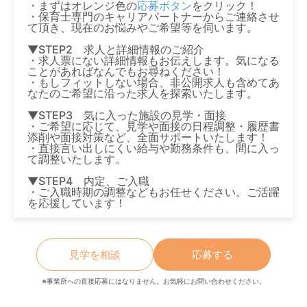
・まずはオレンジ色の
応募ボタン
をクリック！
・保育士専門のキャリアパートナーからご連絡させ
て頂き、現在のお悩みやご希望等を伺います。
▼STEP2 求人と詳細情報のご紹介
・求人票にない詳細情報もお伝えします。気になる
ことがあればなんでもお尋ねください！
・もしフィットしない場合、非公開求人も含めてあ
なたのご希望に沿った求人を探索いたします。
▼STEP3 気に入った施設の見学・面接
・ご希望に応じて、見学や面接の日程調整・履歴書
添削や面接対策など、全面サポートいたします！
・直接言い出しにくい給与や勤務条件も、間に入っ
て調整いたします。
▼STEP4 内定、ご入職
・ご入職時期の調整などもお任せください。ご活躍
を応援しています！
見学を相談
応募する
※事業所への直接応募にはなりません。お気軽にお問い合わせください。