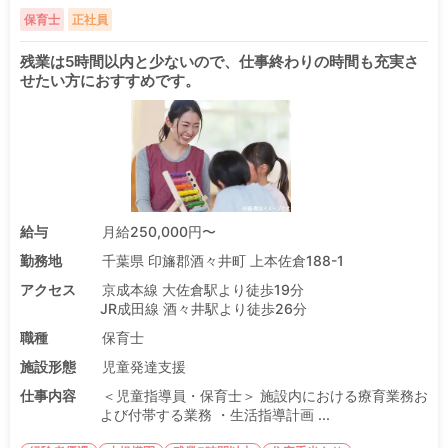
保育士
正社員
残業は5時間以内と少ないので、仕事終わりの時間も充実さ
せたい方におすすめです。
給与
月給250,000円〜
勤務地
千葉県 印旛郡酒々井町 上本佐倉188-1
アクセス
京成本線 大佐倉駅より徒歩19分
JR成田線 酒々井駅より徒歩26分
職種
保育士
施設形態
児童発達支援
仕事内容
＜児童指導員・保育士＞ 施設内における療育業務お
よび付帯する業務 ・生活指導計画 ...