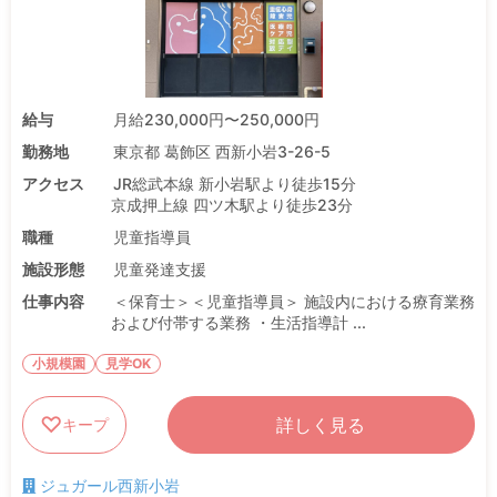
給与
月給230,000円〜250,000円
勤務地
東京都 葛飾区 西新小岩3-26-5
アクセス
JR総武本線 新小岩駅より徒歩15分
京成押上線 四ツ木駅より徒歩23分
職種
児童指導員
施設形態
児童発達支援
仕事内容
＜保育士＞＜児童指導員＞ 施設内における療育業務
および付帯する業務 ・生活指導計 ...
小規模園
見学OK
詳しく見る
キープ
ジュガール西新小岩