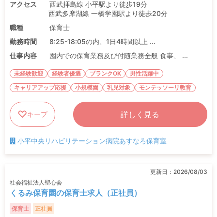
アクセス
西武拝島線 小平駅より徒歩19分
西武多摩湖線 一橋学園駅より徒歩20分
職種
保育士
勤務時間
8:25-18:05の内、1日4時間以上 ...
仕事内容
園内での保育業務及び付随業務全般 食事、 ...
未経験歓迎
経験者優遇
ブランクOK
男性活躍中
キャリアアップ応援
小規模園
乳児対象
モンテッソーリ教育
詳しく見る
キープ
小平中央リハビリテーション病院あすなろ保育室
更新日：
2026/08/03
社会福祉法人聖心会
くるみ保育園の保育士求人（正社員）
保育士
正社員