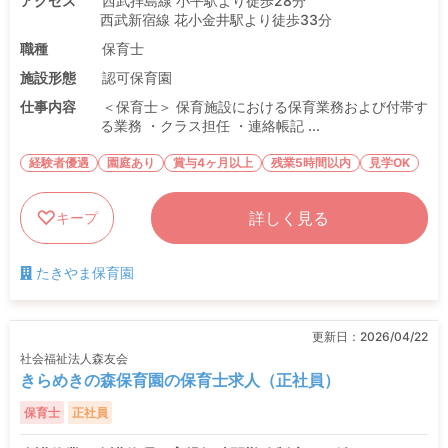
アクセス
西武拝島線 小平駅より徒歩28分
西武新宿線 花小金井駅より徒歩33分
職種
保育士
施設形態
認可保育園
仕事内容
＜保育士＞ 保育施設における保育業務および付帯す
る業務 ・クラス担任 ・連絡帳記 ...
経験者優遇
園庭あり
賞与4ヶ月以上
残業5時間以内
見学OK
詳しく見る
キープ
たきやま保育園
更新日：
2026/04/22
社会福祉法人森友会
きらめきの森保育園の保育士求人（正社員）
保育士
正社員