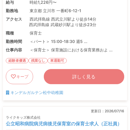
給与
時給1,226円〜
勤務地
東京都 立川市 一番町6-12-1
アクセス
西武拝島線 西武立川駅より徒歩14分
西武拝島線 武蔵砂川駅より徒歩23分
職種
保育士
勤務時間
＜パート＞ 15:00-18:30 週5 ...
仕事内容
＜保育士＞ 保育施設における保育業務およ ...
経験者優遇
残業なし
車通勤可
詳しく見る
キープ
キンデルガルテン松中幼稚園
更新日：
2026/07/16
ライクキッズ株式会社
公立昭和病院病児病後児保育室の保育士求人（正社員）