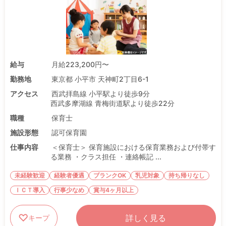
給与
月給223,200円〜
勤務地
東京都 小平市 天神町2丁目6-1
アクセス
西武拝島線 小平駅より徒歩9分
西武多摩湖線 青梅街道駅より徒歩22分
職種
保育士
施設形態
認可保育園
仕事内容
＜保育士＞ 保育施設における保育業務および付帯す
る業務 ・クラス担任 ・連絡帳記 ...
未経験歓迎
経験者優遇
ブランクOK
乳児対象
持ち帰りなし
ＩＣＴ導入
行事少なめ
賞与4ヶ月以上
詳しく見る
キープ