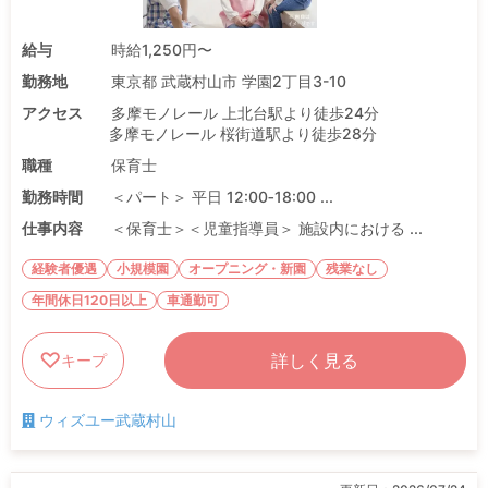
給与
時給1,250円〜
勤務地
東京都 武蔵村山市 学園2丁目3-10
アクセス
多摩モノレール 上北台駅より徒歩24分
多摩モノレール 桜街道駅より徒歩28分
職種
保育士
勤務時間
＜パート＞ 平日 12:00‐18:00 ...
仕事内容
＜保育士＞＜児童指導員＞ 施設内における ...
経験者優遇
小規模園
オープニング・新園
残業なし
年間休日120日以上
車通勤可
詳しく見る
キープ
ウィズユー武蔵村山