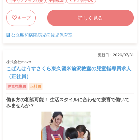
キャリアアップ応援
小規模園
ピアノ苦手OK
詳しく見る
キープ
公立昭和病院病児病後児保育室
更新日：
2026/07/31
株式会社move
こぱんはうすさくら東久留米前沢教室の児童指導員求人
（正社員）
児童指導員
正社員
働き方の相談可能！ 生活スタイルに合わせて療育で働いて
みませんか？