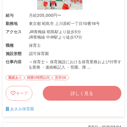
給与
月給205,000円〜
勤務地
東京都 昭島市 上川原町一丁目10番18号
アクセス
JR青梅線 昭島駅より徒歩5分
JR青梅線 中神駅より徒歩17分
職種
保育士
施設形態
認可保育園
仕事内容
＜保育士＞ 保育施設における保育業務および付帯す
る業務 ・連絡帳記入 ・登園、降 ...
園庭あり
残業5時間以内
見学OK
詳しく見る
キープ
あきみ保育園
更新日：
2026/08/04