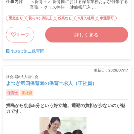
仕事内容
＜保育士＞ 保育園における保育業務および付帯する
業務 ・クラス担任 ・連絡帳記入 ...
園庭あり
賞与4ヶ月以上
残業なし
4月入社可
車通勤可
詳しく見る
キープ
あおば第二保育園
更新日：
2026/07/17
社会福祉法人健生会
よつぎ第四保育園の保育士求人（正社員）
保育士
正社員
拝島から徒歩5分という好立地。通勤の負担が少ないのが魅
力です。