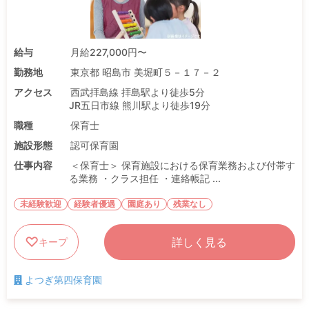
給与
月給227,000円〜
勤務地
東京都 昭島市 美堀町５－１７－２
アクセス
西武拝島線 拝島駅より徒歩5分
JR五日市線 熊川駅より徒歩19分
職種
保育士
施設形態
認可保育園
仕事内容
＜保育士＞ 保育施設における保育業務および付帯す
る業務 ・クラス担任 ・連絡帳記 ...
未経験歓迎
経験者優遇
園庭あり
残業なし
詳しく見る
キープ
よつぎ第四保育園