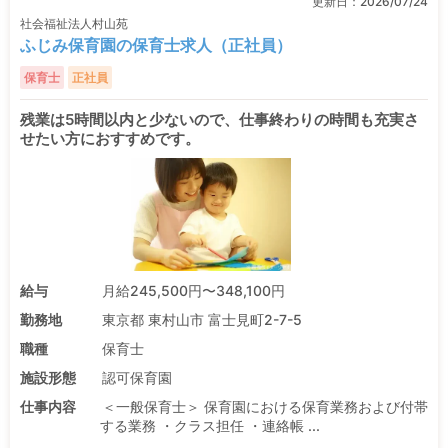
更新日：
2026/07/24
社会福祉法人村山苑
ふじみ保育園の保育士求人（正社員）
保育士
正社員
残業は5時間以内と少ないので、仕事終わりの時間も充実さ
せたい方におすすめです。
給与
月給245,500円〜348,100円
勤務地
東京都 東村山市 富士見町2-7-5
職種
保育士
施設形態
認可保育園
仕事内容
＜一般保育士＞ 保育園における保育業務および付帯
する業務 ・クラス担任 ・連絡帳 ...