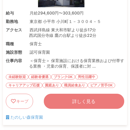
給与
月給294,600円〜303,600円
勤務地
東京都 小平市 小川町１－３００４－５
アクセス
西武拝島線 東大和市駅より徒歩17分
西武国分寺線 鷹の台駅より徒歩22分
職種
保育士
施設形態
認可保育園
仕事内容
＜保育士＞ 保育施設における保育業務および付帯す
る業務 ・児童の保育、保護者に対 ...
未経験歓迎
経験者優遇
ブランクOK
男性活躍中
キャリアアップ応援
園庭あり
職員給食あり
ピアノ苦手OK
詳しく見る
キープ
たのしい森保育園