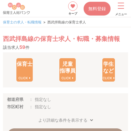
無料登録
キープ
メニュー
保育士の求人・転職情報
西武拝島線の保育士求人
西武拝島線の保育士求人・転職・募集情報
59
該当求人
件
保育士
児童
学生
指導員
など
CLICK
CLICK
CLICK
都道府県
指定なし
市区町村
指定なし
より詳細な条件を表示する