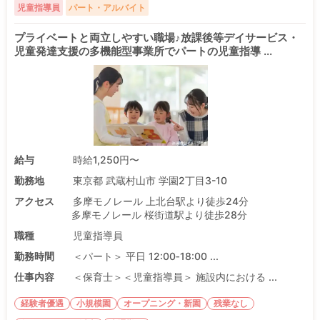
児童指導員
パート・アルバイト
プライベートと両立しやすい職場♪放課後等デイサービス・
児童発達支援の多機能型事業所でパートの児童指導 ...
給与
時給1,250円〜
勤務地
東京都 武蔵村山市 学園2丁目3-10
アクセス
多摩モノレール 上北台駅より徒歩24分
多摩モノレール 桜街道駅より徒歩28分
職種
児童指導員
勤務時間
＜パート＞ 平日 12:00‐18:00 ...
仕事内容
＜保育士＞＜児童指導員＞ 施設内における ...
経験者優遇
小規模園
オープニング・新園
残業なし