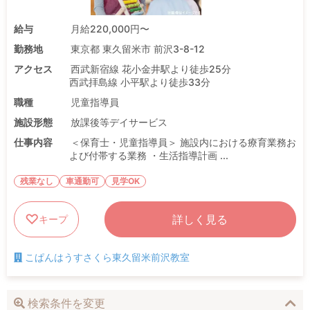
給与
月給220,000円〜
勤務地
東京都 東久留米市 前沢3-8-12
アクセス
西武新宿線 花小金井駅より徒歩25分
西武拝島線 小平駅より徒歩33分
職種
児童指導員
施設形態
放課後等デイサービス
仕事内容
＜保育士・児童指導員＞ 施設内における療育業務お
よび付帯する業務 ・生活指導計画 ...
残業なし
車通勤可
見学OK
詳しく見る
キープ
こぱんはうすさくら東久留米前沢教室
検索条件を変更