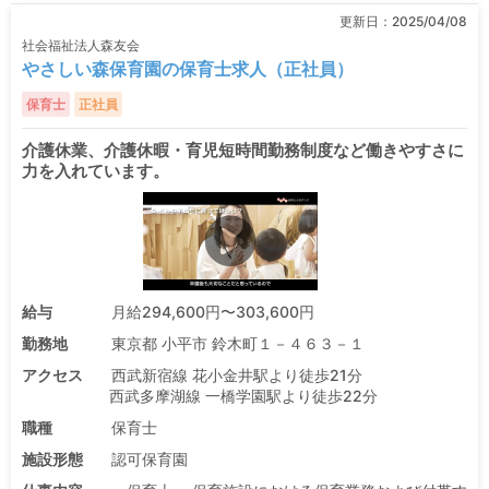
更新日：
2025/04/08
社会福祉法人森友会
やさしい森保育園の保育士求人（正社員）
保育士
正社員
介護休業、介護休暇・育児短時間勤務制度など働きやすさに
力を入れています。
給与
月給294,600円〜303,600円
勤務地
東京都 小平市 鈴木町１－４６３－１
アクセス
西武新宿線 花小金井駅より徒歩21分
西武多摩湖線 一橋学園駅より徒歩22分
職種
保育士
施設形態
認可保育園