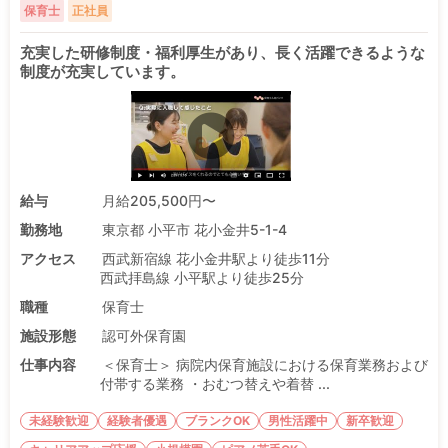
保育士
正社員
充実した研修制度・福利厚生があり、長く活躍できるような
制度が充実しています。
給与
月給205,500円〜
勤務地
東京都 小平市 花小金井5-1-4
アクセス
西武新宿線 花小金井駅より徒歩11分
西武拝島線 小平駅より徒歩25分
職種
保育士
施設形態
認可外保育園
仕事内容
＜保育士＞ 病院内保育施設における保育業務および
付帯する業務 ・おむつ替えや着替 ...
未経験歓迎
経験者優遇
ブランクOK
男性活躍中
新卒歓迎