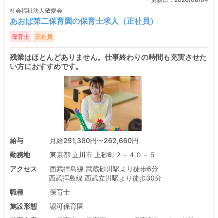
社会福祉法人敬愛会
あおば第二保育園の保育士求人（正社員）
保育士
正社員
残業はほとんどありません。仕事終わりの時間も充実させた
い方におすすめです。
給与
月給251,360円〜262,660円
勤務地
東京都 立川市 上砂町２－４０－５
アクセス
西武拝島線 武蔵砂川駅より徒歩6分
西武拝島線 西武立川駅より徒歩30分
職種
保育士
施設形態
認可保育園