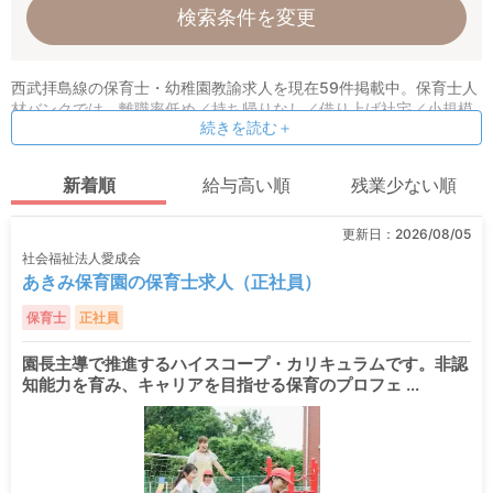
検索条件を変更
西武拝島線の保育士・幼稚園教諭求人を現在59件掲載中。保育士人
材バンクでは、離職率低め／持ち帰りなし／借り上げ社宅／小規模
続きを読む＋
園などの条件指定検索も可能！ 保育理念や求める人物像など、オリ
ジナル情報も公開しています。
新着順
給与高い順
残業少ない順
更新日：
2026/08/05
社会福祉法人愛成会
あきみ保育園の保育士求人（正社員）
保育士
正社員
園長主導で推進するハイスコープ・カリキュラムです。非認
知能力を育み、キャリアを目指せる保育のプロフェ ...