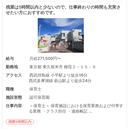
残業は5時間以内と少ないので、仕事終わりの時間も充実さ
せたい方におすすめです。
給与
月給271,500円〜
勤務地
東京都 東久留米市 柳窪２－１５－６
アクセス
西武拝島線 小平駅より徒歩16分
西武多摩湖線 萩山駅より徒歩24分
職種
保育士
施設形態
認可保育園
仕事内容
＜保育士＞ 保育施設における保育業務および付帯す
る業務 ・クラス担任 ・連絡帳記 ...
残業5時間以内