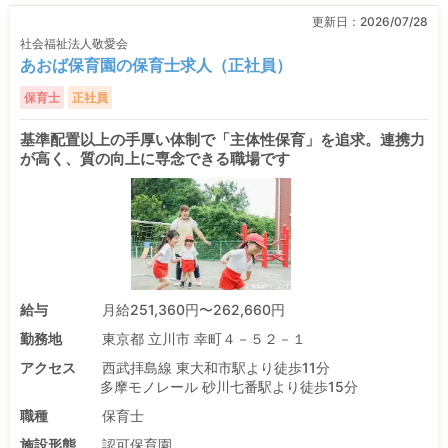
更新日：
2026/07/28
社会福祉法人敬愛会
あおば保育園の保育士求人（正社員）
保育士
正社員
基準配置以上の手厚い体制で「主体性保育」を追求。連携力
が高く、質の向上に専念できる職場です
給与
月給251,360円〜262,660円
勤務地
東京都 立川市 幸町４－５２－１
アクセス
西武拝島線 東大和市駅より徒歩11分
多摩モノレール 砂川七番駅より徒歩15分
職種
保育士
施設形態
認可保育園