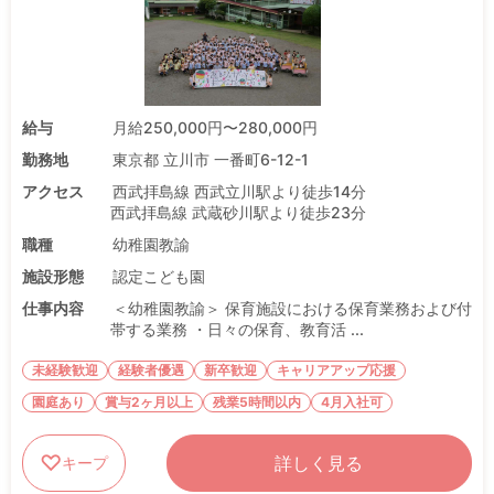
給与
月給250,000円〜280,000円
勤務地
東京都 立川市 一番町6-12-1
アクセス
西武拝島線 西武立川駅より徒歩14分
西武拝島線 武蔵砂川駅より徒歩23分
職種
幼稚園教諭
施設形態
認定こども園
仕事内容
＜幼稚園教諭＞ 保育施設における保育業務および付
帯する業務 ・日々の保育、教育活 ...
未経験歓迎
経験者優遇
新卒歓迎
キャリアアップ応援
園庭あり
賞与2ヶ月以上
残業5時間以内
4月入社可
詳しく見る
キープ