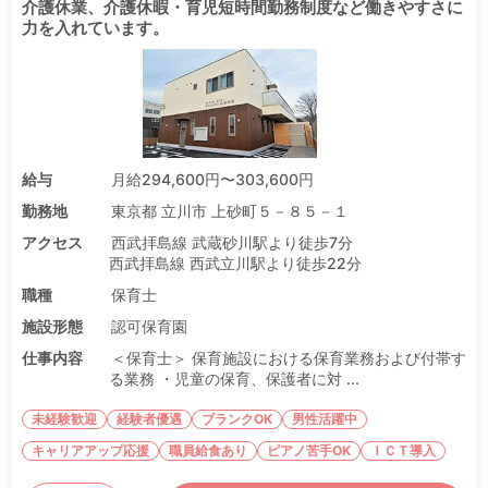
介護休業、介護休暇・育児短時間勤務制度など働きやすさに
力を入れています。
給与
月給294,600円〜303,600円
勤務地
東京都 立川市 上砂町５－８５－１
アクセス
西武拝島線 武蔵砂川駅より徒歩7分
西武拝島線 西武立川駅より徒歩22分
職種
保育士
施設形態
認可保育園
仕事内容
＜保育士＞ 保育施設における保育業務および付帯す
る業務 ・児童の保育、保護者に対 ...
未経験歓迎
経験者優遇
ブランクOK
男性活躍中
キャリアアップ応援
職員給食あり
ピアノ苦手OK
ＩＣＴ導入