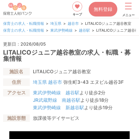
無料登録
キープ
メニュー
保育士の求人・転職情報
埼玉県
越谷市
LITALICOジュニア越谷教室
保育士の求人・転職情報
東武伊勢崎線
越谷駅
LITALICOジュニア越谷
更新日：2026/08/05
LITALICOジュニア越谷教室の求人・転職・募
集情報
施設名
LITALICOジュニア越谷教室
住所
埼玉県
越谷市
弥生町3-43 エヌビル越谷3F
アクセス
東武伊勢崎線
越谷駅
より徒歩2分
JR武蔵野線
南越谷駅
より徒歩18分
東武伊勢崎線
新越谷駅
より徒歩19分
施設形態
放課後等デイサービス