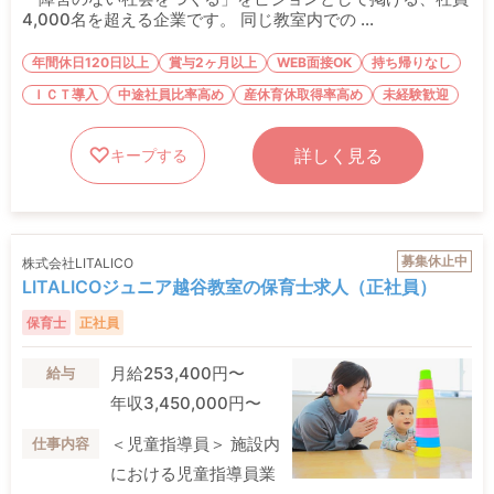
4,000名を超える企業です。 同じ教室内での ...
年間休日120日以上
賞与2ヶ月以上
WEB面接OK
持ち帰りなし
ＩＣＴ導入
中途社員比率高め
産休育休取得率高め
未経験歓迎
詳しく見る
キープする
募集休止中
株式会社LITALICO
LITALICOジュニア越谷教室の保育士求人（正社員）
保育士
正社員
月給253,400円〜
給与
年収3,450,000円〜
＜児童指導員＞ 施設内
仕事内容
における児童指導員業