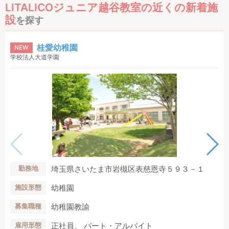
LITALICOジュニア越谷教室の近くの新着施
設
を探す
桂愛幼稚園
NEW
学校法人大道学園
埼玉県さいたま市岩槻区表慈恩寺５９３－１
勤務地
幼稚園
施設形態
幼稚園教諭
募集職種
正社員、 パート・アルバイト
雇用形態