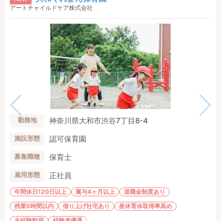
アートチャイルドケア株式会社
神奈川県大和市渋谷7丁目8-4
勤務地
認可保育園
施設形態
保育士
募集職種
正社員
雇用形態
年間休日120日以上
賞与4ヶ月以上
退職金制度あり
残業5時間以内
借り上げ社宅あり
産休育休取得率高め
未経験歓迎
経験者優遇