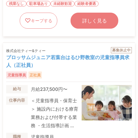
残業なし
駐車場あり
未経験歓迎
経験者優遇
詳しく見る
キープする
募集休止中
株式会社ティー&ティー
ブロッサムジュニア若葉台はるひ野教室の児童指導員求
人（正社員）
児童指導員
正社員
月給237,500円〜
給与
＜児童指導員・保育士
仕事内容
＞ 施設内における療育
業務および付帯する業
務 ・生活指導計画 ...
児童指導員
職種