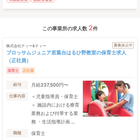
2
この事業所の求人数
件
募集休止中
株式会社ティー&ティー
ブロッサムジュニア若葉台はるひ野教室の保育士求人
（正社員）
保育士
正社員
月給237,500円〜
給与
＜児童指導員・保育士
仕事内容
＞ 施設内における療育
業務および付帯する業
務 ・生活指導計画 ...
保育士
職種