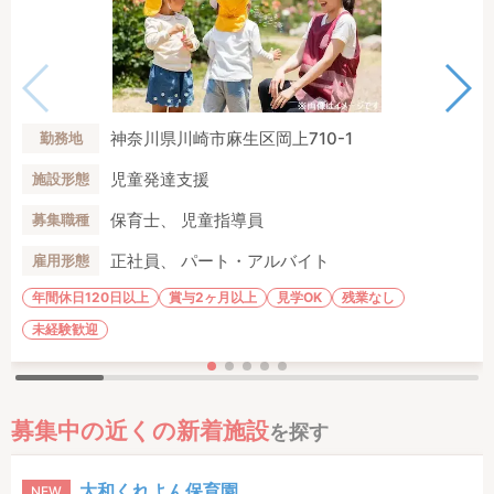
神奈川県川崎市麻生区岡上710-1
勤務地
児童発達支援
施設形態
保育士、 児童指導員
募集職種
正社員、 パート・アルバイト
雇用形態
年間休日120日以上
賞与2ヶ月以上
見学OK
残業なし
未経験歓迎
募集中の近くの新着施設
を探す
大和くれよん保育園
NEW