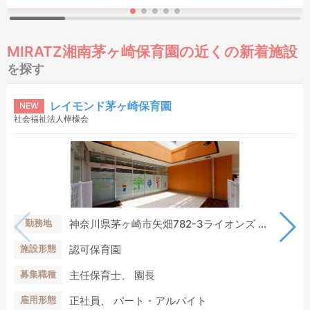
MIRATZ湘南茅ヶ崎保育園の近くの新着施設
を探す
レイモンド茅ヶ崎保育園
NEW
社会福祉法人檸檬会
神奈川県茅ヶ崎市矢畑782-3ライオンズ ...
勤務地
認可保育園
施設形態
主任保育士、 園長
募集職種
正社員、 パート・アルバイト
雇用形態