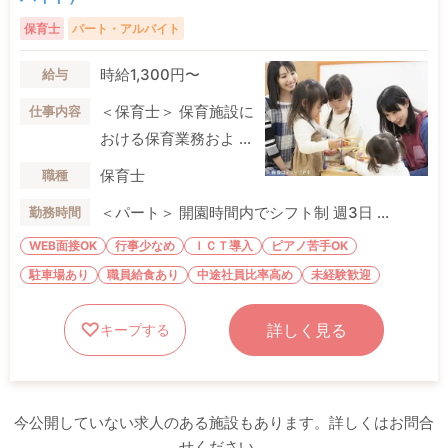
保育士
パート・アルバイト
時給1,300円〜
給与
＜保育士＞ 保育施設に
仕事内容
おける保育業務およ ...
保育士
職種
＜パート＞ 開園時間内でシフト制 週3日 ...
勤務時間
WEB面接OK
行事少なめ
ＩＣＴ導入
ピアノ苦手OK
駐車場あり
職員給食あり
中途社員比率高め
未経験歓迎
詳しく見る
キープする
今公開していない求人のある施設もあります。詳しくはお問合
せください。