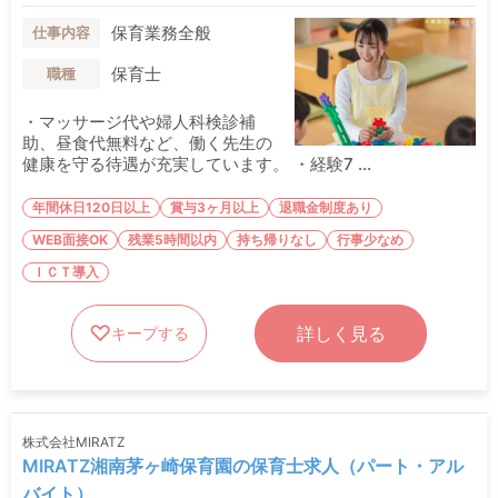
保育業務全般
仕事内容
保育士
職種
・マッサージ代や婦人科検診補
助、昼食代無料など、働く先生の
健康を守る待遇が充実しています。 ・経験7 ...
年間休日120日以上
賞与3ヶ月以上
退職金制度あり
WEB面接OK
残業5時間以内
持ち帰りなし
行事少なめ
ＩＣＴ導入
詳しく見る
キープする
株式会社MIRATZ
MIRATZ湘南茅ヶ崎保育園の保育士求人（パート・アル
バイト）