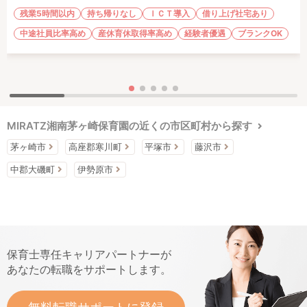
残業5時間以内
持ち帰りなし
ＩＣＴ導入
借り上げ社宅あり
中途社員比率高め
産休育休取得率高め
経験者優遇
ブランクOK
MIRATZ湘南茅ヶ崎保育園の近くの市区町村から探す
茅ヶ崎市
高座郡寒川町
平塚市
藤沢市
中郡大磯町
伊勢原市
保育士専任キャリアパートナーが
あなたの転職をサポートします。