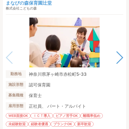
まなびの森保育園辻堂
株式会社こどもの森
神奈川県茅ヶ崎市赤松町5-33
勤務地
認可保育園
施設形態
保育士
募集職種
正社員、 パート・アルバイト
雇用形態
WEB面接OK
ＩＣＴ導入
ピアノ苦手OK
離職率低め
未経験歓迎
経験者優遇
ブランクOK
新卒歓迎