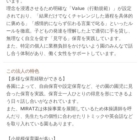
います。
理念を浸透させるため明確な「Value（行動規範）」が設定
されており、「結果だけでなくチャレンジした過程を具体的
に褒める」「感情的にならず伝わる言葉で叱る」といったル
ールを徹底。子どもの発達を理解した上で適切に手を貸し、
無理なく自立を促す「見守る」保育を実践しています。
また、特定の個人に業務負担をかけないよう園のみんなで話
し合う体制があり、働く女性をサポートしています。
この法人の特色
【多様な保育経験ができる】
各園によって、自由保育や設定保育など、その園の園児に見
合った保育を実践。保育士一人ひとりの得意を形にできるよ
う日々話し合いがなされています。
また、MIRATZは体操事業を展開しているため体操講師を呼
んだり、先生たちの個性に合わせたリトミックや英会話など
を取り入れている園もあります。
【小規模保育園が多い】