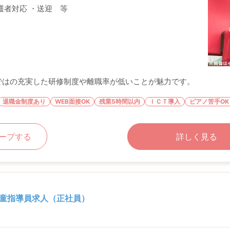
護者対応 ・送迎 等
ではの充実した研修制度や離職率が低いことが魅力です。
退職金制度あり
WEB面接OK
残業5時間以内
ＩＣＴ導入
ピアノ苦手OK
ープする
詳しく見る
童指導員求人（正社員）