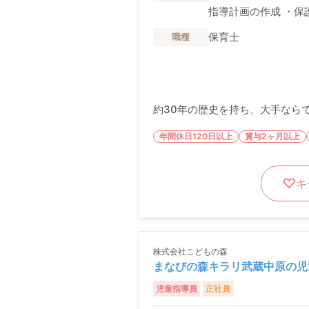
指導計画の作成 ・保
保育士
職種
約30年の歴史を持ち、大手なら
年間休日120日以上
賞与2ヶ月以上
キ
株式会社こどもの森
まなびの森キラリ武蔵中原の児
児童指導員
正社員