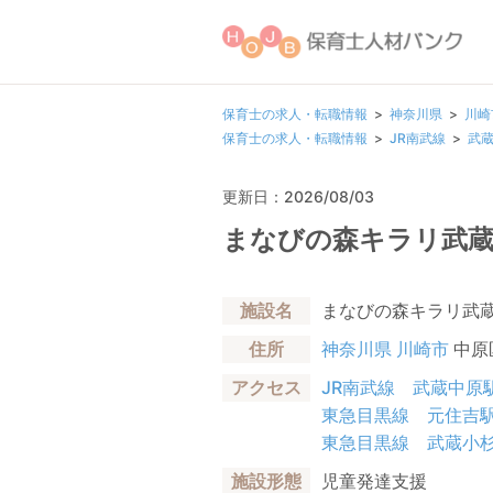
保育士の求人・転職情報
神奈川県
川崎
保育士の求人・転職情報
JR南武線
武
更新日：2026/08/03
まなびの森キラリ武蔵
施設名
まなびの森キラリ武
住所
神奈川県
川崎市
中原区
アクセス
JR南武線
武蔵中原
東急目黒線
元住吉
東急目黒線
武蔵小
施設形態
児童発達支援