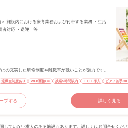
＞ 施設内における療育業務および付帯する業務 ・生活
護者対応 ・送迎 等
ではの充実した研修制度や離職率が低いことが魅力です。
退職金制度あり
WEB面接OK
残業5時間以内
ＩＣＴ導入
ピアノ苦手OK
ープする
詳しく見る
開していない求人のある施設もあります。詳しくはお問合せくだ