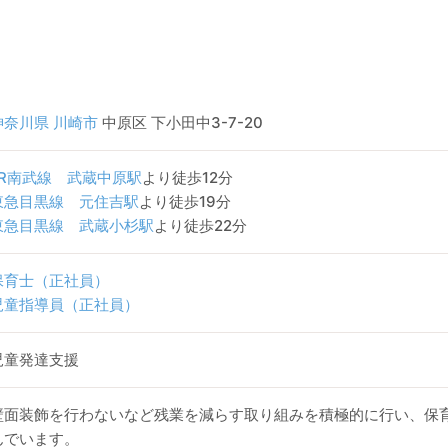
神奈川県
川崎市
中原区 下小田中3-7-20
JR南武線
武蔵中原駅
より徒歩12分
東急目黒線
元住吉駅
より徒歩19分
東急目黒線
武蔵小杉駅
より徒歩22分
保育士（正社員）
児童指導員（正社員）
児童発達支援
壁面装飾を行わないなど残業を減らす取り組みを積極的に行い、保
んでいます。