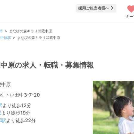
採用ご担当者様へ
キー
市
まなびの森キラリ武蔵中原
蔵中原駅
まなびの森キラリ武蔵中原
中原の求人・転職・募集情報
蔵中原
 下小田中3-7-20
駅
より徒歩12分
駅
より徒歩19分
杉駅
より徒歩22分