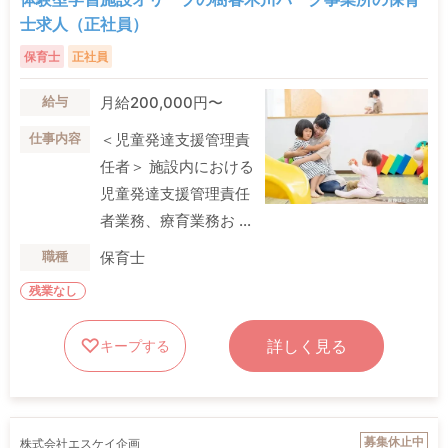
士求人（正社員）
保育士
正社員
月給200,000円〜
給与
＜児童発達支援管理責
仕事内容
任者＞ 施設内における
児童発達支援管理責任
者業務、療育業務お ...
保育士
職種
残業なし
詳しく見る
キープする
募集休止中
株式会社エスケイ企画