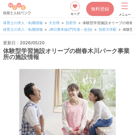
無料登録
キープ
メニュー
保育士の求人・転職情報
大分県
別府市
体験型学習施設オリーブの樹春
保育士の求人・転職情報
JR日豊本線(門司港～佐伯)
別府大学駅
体験型
更新日：2026/05/20
体験型学習施設オリーブの樹春木川パーク事業
所の施設情報