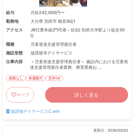
給与
月給242,000円〜
勤務地
大分県 別府市 鶴見9組1
アクセス
JR日豊本線(門司港～佐伯) 別府大学駅より徒歩30
分
職種
児童発達支援管理責任者
施設形態
放課後等デイサービス
仕事内容
＜児童発達支援管理責任者＞ 施設内における児童発
達支援管理責任者業務、療育業務お ...
残業なし
車通勤可
見学OK
詳しく見る
キープ
放課後デイサービスC.win
更新日：
2026/05/20