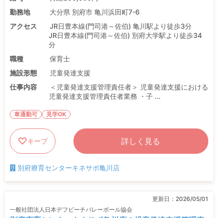
勤務地
大分県 別府市 亀川浜田町7-6
アクセス
JR日豊本線(門司港～佐伯) 亀川駅より徒歩3分
JR日豊本線(門司港～佐伯) 別府大学駅より徒歩34
分
職種
保育士
施設形態
児童発達支援
仕事内容
＜児童発達支援管理責任者＞ 児童発達支援における
児童発達支援管理責任者業務 ・子 ...
車通勤可
見学OK
詳しく見る
キープ
別府療育センターキネサポ亀川店
更新日：
2026/05/01
一般社団法人日本デフビーチバレーボール協会