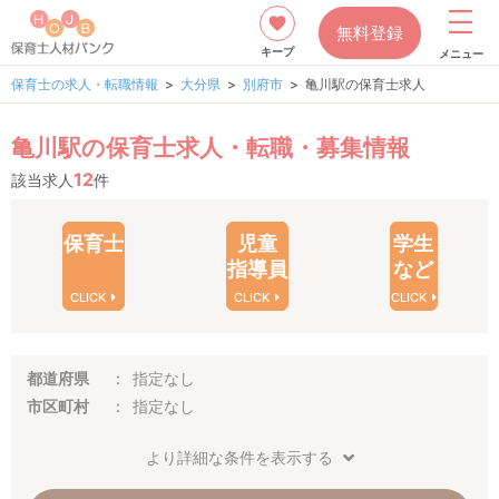
無料登録
キープ
メニュー
保育士の求人・転職情報
大分県
別府市
亀川駅の保育士求人
亀川駅の保育士求人・転職・募集情報
12
該当求人
件
保育士
児童
学生
指導員
など
CLICK
CLICK
CLICK
都道府県
指定なし
市区町村
指定なし
より詳細な条件を表示する