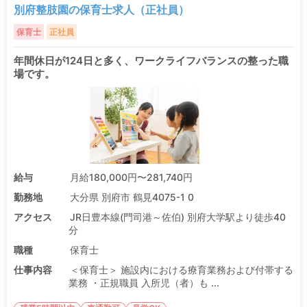
別府整肢園の保育士求人（正社員）
保育士
正社員
年間休日が124日と多く、ワークライフバランスの整った職
場です。
給与
月給180,000円〜281,740円
勤務地
大分県 別府市 鶴見4075-1 0
アクセス
JR日豊本線(門司港～佐伯) 別府大学駅より徒歩40
分
職種
保育士
仕事内容
＜保育士＞ 施設内における療育業務および付帯する
業務 ・正規職員 入所児（者）も ...