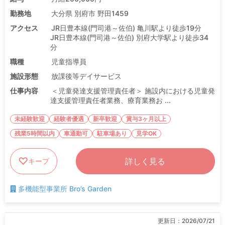
勤務地
大分県 別府市 野田1459
アクセス
JR日豊本線(門司港～佐伯) 亀川駅より徒歩19分
JR日豊本線(門司港～佐伯) 別府大学駅より徒歩34
分
職種
児童指導員
施設形態
放課後等デイサービス
仕事内容
＜児童発達支援管理責任者＞ 施設内における児童発
達支援管理責任者業務、療育業務お ...
未経験歓迎
経験者優遇
新卒歓迎
賞与3ヶ月以上
残業5時間以内
車通勤可
駐車場あり
見学OK
詳しく見る
キープ
多機能型事業所 Bro’s Garden
更新日：
2026/07/21