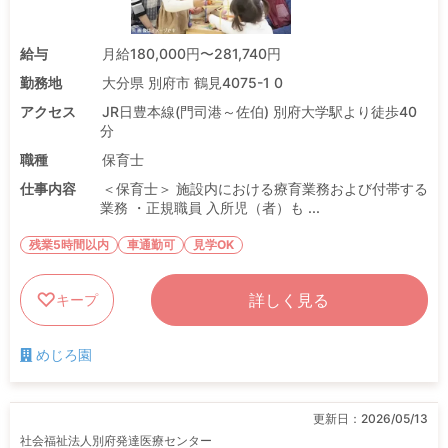
給与
月給180,000円〜281,740円
勤務地
大分県 別府市 鶴見4075-1 0
アクセス
JR日豊本線(門司港～佐伯) 別府大学駅より徒歩40
分
職種
保育士
仕事内容
＜保育士＞ 施設内における療育業務および付帯する
業務 ・正規職員 入所児（者）も ...
残業5時間以内
車通勤可
見学OK
詳しく見る
キープ
めじろ園
更新日：
2026/05/13
社会福祉法人別府発達医療センター