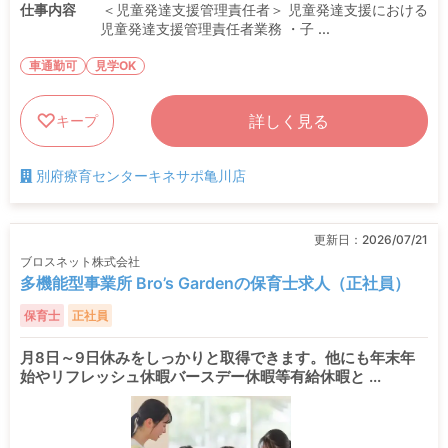
仕事内容
＜児童発達支援管理責任者＞ 児童発達支援における
児童発達支援管理責任者業務 ・子 ...
車通勤可
見学OK
詳しく見る
キープ
別府療育センターキネサポ亀川店
更新日：
2026/07/21
ブロスネット株式会社
多機能型事業所 Bro’s Gardenの保育士求人（正社員）
保育士
正社員
月8日～9日休みをしっかりと取得できます。他にも年末年
始やリフレッシュ休暇バースデー休暇等有給休暇と ...