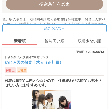
検索条件を変更
亀川駅の保育士・幼稚園教諭求人を現在12件掲載中。保育士人材バ
ンクでは、離職率低め／持ち帰りなし／借り上げ社宅／小規模園な
続きを読む＋
どの条件指定検索も可能！ 保育理念や求める人物像など、オリジナ
ル情報も公開しています。
新着順
給与高い順
残業少ない順
更新日：
2026/05/13
社会福祉法人別府発達医療センター
めじろ園の保育士求人（正社員）
保育士
正社員
残業は5時間以内と少ないので、仕事終わりの時間も充実さ
せたい方におすすめです。