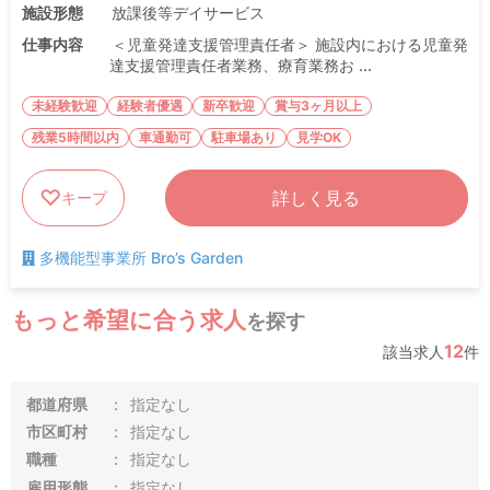
施設形態
放課後等デイサービス
仕事内容
＜児童発達支援管理責任者＞ 施設内における児童発
達支援管理責任者業務、療育業務お ...
未経験歓迎
経験者優遇
新卒歓迎
賞与3ヶ月以上
残業5時間以内
車通勤可
駐車場あり
見学OK
詳しく見る
キープ
多機能型事業所 Bro’s Garden
もっと希望に合う求人
を探す
12
該当求人
件
都道府県
指定なし
市区町村
指定なし
職種
指定なし
雇用形態
指定なし