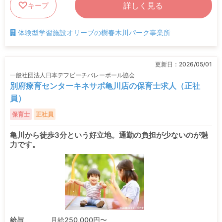
詳しく見る
キープ
体験型学習施設オリーブの樹春木川パーク事業所
更新日：
2026/05/01
一般社団法人日本デフビーチバレーボール協会
別府療育センターキネサポ亀川店の保育士求人（正社
員）
保育士
正社員
亀川から徒歩3分という好立地。通勤の負担が少ないのが魅
力です。
給与
月給250,000円〜