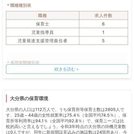
＊職種種別表
職種
求人件数
保育士
6
児童指導員
1
児童発達支援管理責任者
5
＊雇用形態種別表
続きを読む＋
雇用形態
求人件数
正社員・契約社員
12
大分県の保育環境
＊施設種別表
大分県の人口は112万人で、うち保育所等保育士数は2605人で
施設形態
求人件数
す。25歳～44歳の女性就業率は75.4％（全国平均74.5％）、保
育所等利用率は94.1％（全国平均92.8％）で、保育ニーズは比
児童発達支援
4
較的高いと言えるでしょう。令和3年時点の大分県の待機児童数
放課後等デイサービス
6
は0人ですが、同年に新規開設見込みの施設数は24箇所あり、今