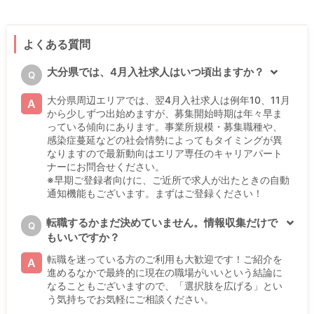
よくある質問
大分県では、4月入社求人はいつ頃出ますか？
Q
大分県周辺エリアでは、翌4月入社求人は例年10、11月
A
から少しずつ出始めますが、募集開始時期は年々早ま
っている傾向にあります。事業所規模・募集職種や、
感染症蔓延などの社会情勢によってもタイミングが異
なりますので最新動向はエリア専任のキャリアパート
ナーにお問合せください。
※早期ご登録者向けに、ご近所で求人が出たときの自動
通知機能もございます。まずはご登録ください！
転職するかまだ決めていません。情報収集だけで
Q
もいいですか？
転職を迷っている方のご利用も大歓迎です！ご紹介を
A
進めるなかで最終的に現在の職場がいいという結論に
なることもございますので、「選択肢を広げる」とい
う気持ちでお気軽にご相談ください。