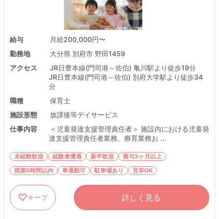
給与
月給200,000円〜
勤務地
大分県 別府市 野田1459
アクセス
JR日豊本線(門司港～佐伯) 亀川駅より徒歩19分
JR日豊本線(門司港～佐伯) 別府大学駅より徒歩34
分
職種
保育士
施設形態
放課後等デイサービス
仕事内容
＜児童発達支援管理責任者＞ 施設内における児童発
達支援管理責任者業務、療育業務お ...
未経験歓迎
経験者優遇
新卒歓迎
賞与3ヶ月以上
残業5時間以内
車通勤可
駐車場あり
見学OK
詳しく見る
キープ