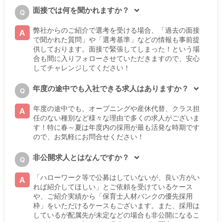
面接では何を聞かれますか？
Q
弊社からのご紹介で選考を受ける場合、「過去の面接
A
で聞かれた質問」や「選考基準」などの情報も事前提
供しております。面接で緊張してしまった！という場
合も間に入りフォローさせていただきますので、安心
してチャレンジしてください！
年度の途中でも入社できる求人はありますか？
Q
年度の途中でも、オープニングや産休代替、クラス担
A
任のない種別など様々な理由で多くの求人がございま
す！特に春～夏は年度内の採用が最も活発な時期です
ので、お気軽にお問合せください！
非公開求人とはなんですか？
Q
「ハローワーク等で公募はしていないが、良い方がい
A
れば紹介してほしい」とご依頼を受けているケース
や、ご紹介実績から「保育士人材バンクの優先採用
枠」をいただけるケースもございます。また、採用は
しているが配属先が未定などの場合も非公開になるこ