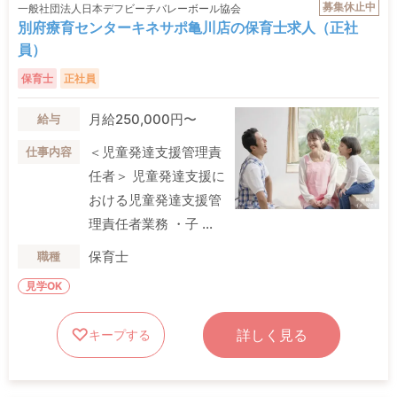
募集休止中
一般社団法人日本デフビーチバレーボール協会
別府療育センターキネサポ亀川店の保育士求人（正社
員）
保育士
正社員
月給250,000円〜
給与
＜児童発達支援管理責
仕事内容
任者＞ 児童発達支援に
おける児童発達支援管
理責任者業務 ・子 ...
保育士
職種
見学OK
詳しく見る
キープする