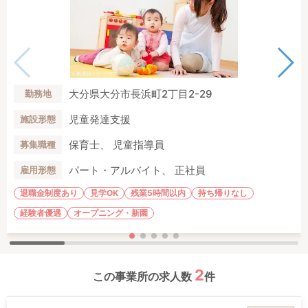
大分県大分市長浜町2丁目2-29
勤務地
児童発達支援
施設形態
保育士、 児童指導員
募集職種
パート・アルバイト、 正社員
雇用形態
退職金制度あり
見学OK
残業5時間以内
持ち帰りなし
経験者優遇
オープニング・新園
2
この事業所の求人数
件