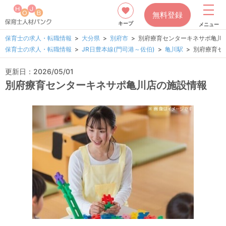
無料登録
キープ
メニュー
保育士の求人・転職情報
大分県
別府市
別府療育センターキネサポ亀川
保育士の求人・転職情報
JR日豊本線(門司港～佐伯)
亀川駅
別府療育セ
更新日：2026/05/01
別府療育センターキネサポ亀川店の施設情報