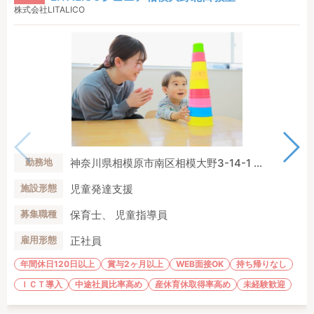
株式会社LITALICO
神奈川県相模原市南区相模大野3-14-1 ...
勤務地
児童発達支援
施設形態
保育士、 児童指導員
募集職種
正社員
雇用形態
年間休日120日以上
賞与2ヶ月以上
WEB面接OK
持ち帰りなし
ＩＣＴ導入
中途社員比率高め
産休育休取得率高め
未経験歓迎