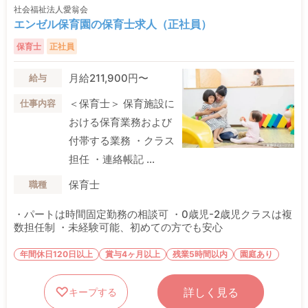
社会福祉法人愛翁会
エンゼル保育園の保育士求人（正社員）
保育士
正社員
月給211,900円〜
給与
＜保育士＞ 保育施設に
仕事内容
おける保育業務および
付帯する業務 ・クラス
担任 ・連絡帳記 ...
保育士
職種
・パートは時間固定勤務の相談可 ・0歳児-2歳児クラスは複
数担任制 ・未経験可能、初めての方でも安心
年間休日120日以上
賞与4ヶ月以上
残業5時間以内
園庭あり
詳しく見る
キープする