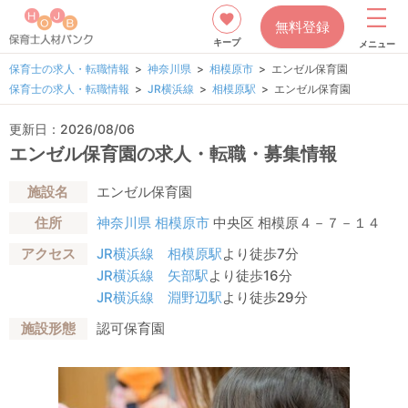
無料登録
キープ
メニュー
保育士の求人・転職情報
神奈川県
相模原市
エンゼル保育園
保育士の求人・転職情報
JR横浜線
相模原駅
エンゼル保育園
更新日：2026/08/06
エンゼル保育園の求人・転職・募集情報
施設名
エンゼル保育園
住所
神奈川県
相模原市
中央区 相模原４－７－１４
アクセス
JR横浜線
相模原駅
より徒歩7分
JR横浜線
矢部駅
より徒歩16分
JR横浜線
淵野辺駅
より徒歩29分
施設形態
認可保育園