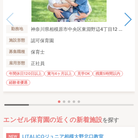
神奈川県相模原市中央区東淵野辺4丁目12 ...
勤務地
認可保育園
施設形態
保育士
募集職種
正社員
雇用形態
年間休日120日以上
賞与4ヶ月以上
見学OK
残業5時間以内
経験者優遇
エンゼル保育園の近くの新着施設
を探す
LITALICOジュニア相模大野北口教室
NEW