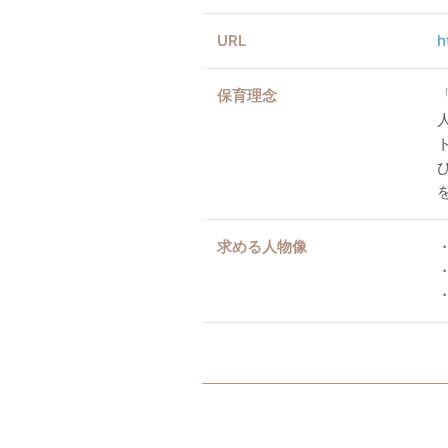
URL
h
保育理念
求める人物像