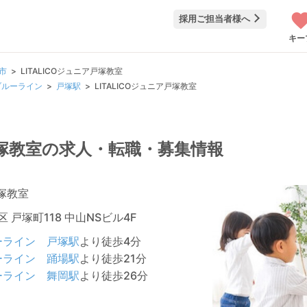
採用ご担当者様へ
キー
市
LITALICOジュニア戸塚教室
ブルーライン
戸塚駅
LITALICOジュニア戸塚教室
ア戸塚教室の求人・転職・募集情報
戸塚教室
 戸塚町118 中山NSビル4F
ーライン
戸塚駅
より徒歩4分
ーライン
踊場駅
より徒歩21分
ーライン
舞岡駅
より徒歩26分