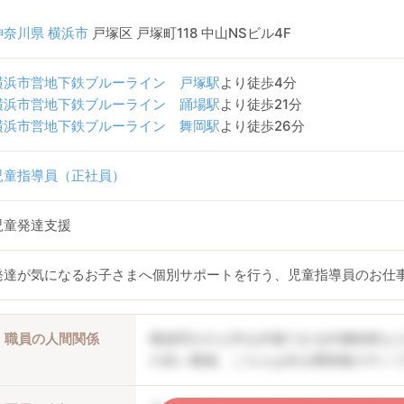
神奈川県
横浜市
戸塚区 戸塚町118 中山NSビル4F
横浜市営地下鉄ブルーライン
戸塚駅
より徒歩4分
横浜市営地下鉄ブルーライン
踊場駅
より徒歩21分
横浜市営地下鉄ブルーライン
舞岡駅
より徒歩26分
児童指導員（正社員）
児童発達支援
発達が気になるお子さまへ個別サポートを行う、児童指導員のお仕
職員の人間関係
職員同士や上司を評価できる評価制度な
の良い職場。こちらは非公開情報のサン