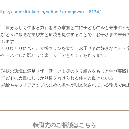
ttps://junior.litalico.jp/school/kanagawa/lj-6134/
「『自分らしく生きる力』を育み家族と共に子どもの今と未来の幸
人ひとりに最適な学び方と環境を提供することで、お子さまの未来
トします。
ひとりひとりに合った支援プランを立て、お子さまの好きなこと・
をベースとした関わりで楽しく「できた！」を作ります。
・現状の環境に満足せず、新しい支援の取り組みをもっと学び実践
・子どもの支援にしっかり目を向けられる仲間と働きたい方
・昇給やキャリアアップのための条件が明文化されている環境で向
転職先のご相談はこちら