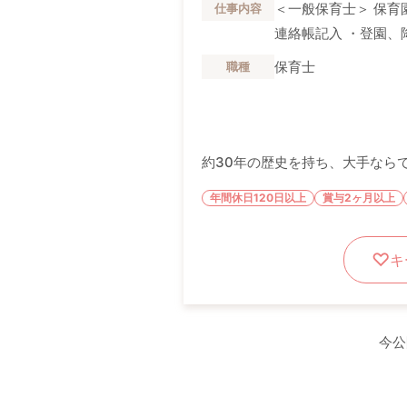
＜一般保育士＞ 保育
仕事内容
連絡帳記入 ・登園、降
保育士
職種
約30年の歴史を持ち、大手ならで
年間休日120日以上
賞与2ヶ月以上
キ
今公