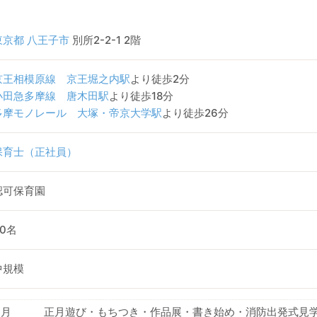
東京都
八王子市
別所2-2-1 2階
京王相模原線
京王堀之内駅
より徒歩2分
小田急多摩線
唐木田駅
より徒歩18分
多摩モノレール
大塚・帝京大学駅
より徒歩26分
保育士（正社員）
認可保育園
60名
中規模
1月
正月遊び・もちつき・作品展・書き始め・消防出発式見