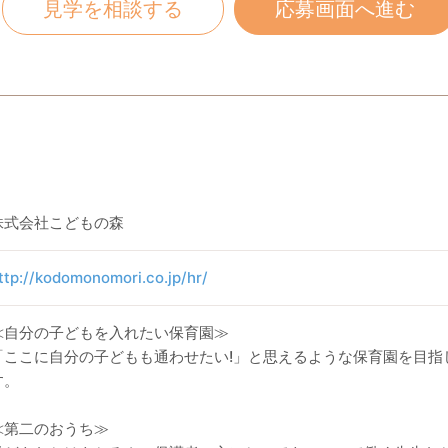
見学を相談する
応募画面へ進む
株式会社こどもの森
ttp://kodomonomori.co.jp/hr/
≪自分の子どもを入れたい保育園≫
「ここに自分の子どもも通わせたい!」と思えるような保育園を目指
す。
≪第二のおうち≫