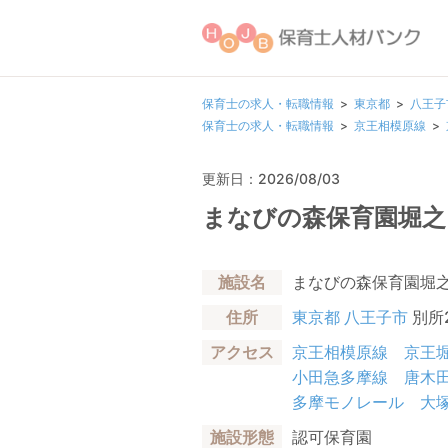
保育士の求人・転職情報
東京都
八王子
保育士の求人・転職情報
京王相模原線
更新日：2026/08/03
まなびの森保育園堀之
施設名
まなびの森保育園堀
住所
東京都
八王子市
別所2
アクセス
京王相模原線
京王
小田急多摩線
唐木
多摩モノレール
大
施設形態
認可保育園