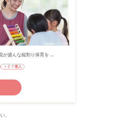
盛んな縦割り保育を ...
ＩＣＴ導入
さい。