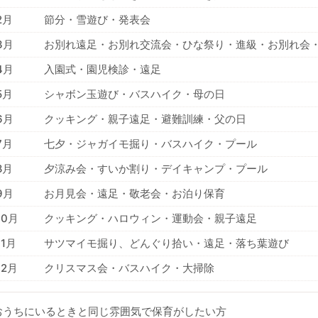
2月
節分・雪遊び・発表会
3月
お別れ遠足・お別れ交流会・ひな祭り・進級・お別れ会
4月
入園式・園児検診・遠足
5月
シャボン玉遊び・バスハイク・母の日
6月
クッキング・親子遠足・避難訓練・父の日
7月
七夕・ジャガイモ掘り・バスハイク・プール
8月
夕涼み会・すいか割り・デイキャンプ・プール
9月
お月見会・遠足・敬老会・お泊り保育
10月
クッキング・ハロウィン・運動会・親子遠足
11月
サツマイモ掘り、どんぐり拾い・遠足・落ち葉遊び
12月
クリスマス会・バスハイク・大掃除
おうちにいるときと同じ雰囲気で保育がしたい方