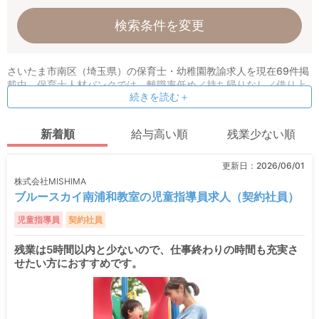
検索条件を変更
さいたま市南区（埼玉県）の保育士・幼稚園教諭求人を現在69件掲
載中。保育士人材バンクでは、離職率低め／持ち帰りなし／借り上
続きを読む＋
げ社宅／小規模園などの条件指定検索も可能！ 保育理念や求める人
物像など、オリジナル情報も公開しています。
新着順
給与高い順
残業少ない順
更新日：
2026/06/01
株式会社MISHIMA
ブルースカイ南浦和教室の児童指導員求人（契約社員）
児童指導員
契約社員
残業は5時間以内と少ないので、仕事終わりの時間も充実さ
せたい方におすすめです。