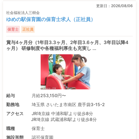
更新日：
2026/08/06
社会福祉法人三樹会
ゆめの駅保育園の保育士求人（正社員）
保育士
正社員
賞与4ヶ月分（1年目3.3ヶ月、2年目3.6ヶ月、3年目以降4
ヶ月） 研修制度や各種福利厚生も充実し ...
給与
月給253,150円〜
勤務地
埼玉県 さいたま市南区 鹿手袋3-15-2
アクセス
JR埼京線 中浦和駅より徒歩8分
JR埼京線 武蔵浦和駅より徒歩8分
職種
保育士
施設形態
認可保育園