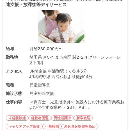
達支援・放課後等デイサービス
給与
月給280,000円〜
勤務地
埼玉県 さいたま市南区 関2-2-1 グリーンフォーレ
スト1階
アクセス
JR埼京線 中浦和駅より徒歩5分
JR武蔵野線 西浦和駅より徒歩14分
職種
児童指導員
施設形態
児童発達支援
仕事内容
＜保育士・児童指導員＞ 施設内における療育業務お
よび付帯する業務 ・SST、AB ...
未経験歓迎
経験者優遇
男性活躍中
新卒歓迎
キャリアアップ応援
小規模園
産休育休取得率高め