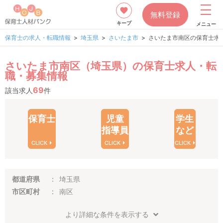
無料登録
キープ
メニュー
保育士の求人・転職情報
埼玉県
さいたま市
さいたま市南区の保育士求
さいたま市南区（埼玉県）の保育士求人・転
職・募集情報
69
該当求人
件
保育士
児童
学生
指導員
など
CLICK
CLICK
CLICK
都道府県
埼玉県
市区町村
南区
より詳細な条件を表示する