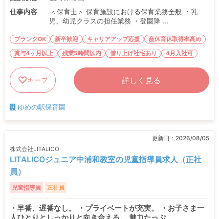
仕事内容
＜保育士＞ 保育施設における保育業務全般 ・乳
児、幼児クラスの担任業務 ・登園降 ...
ブランクOK
新卒歓迎
キャリアアップ応援
産休育休取得率高め
賞与4ヶ月以上
残業5時間以内
借り上げ社宅あり
4月入社可
詳しく見る
キープ
ゆめの駅保育園
更新日：
2026/08/05
株式会社LITALICO
LITALICOジュニア中浦和教室の児童指導員求人（正社
員）
児童指導員
正社員
・早番、遅番なし。 ・プライベートが充実。 ・お子さま一
人ひとりとしっかりと向き合える。 魅力たっぷ ...