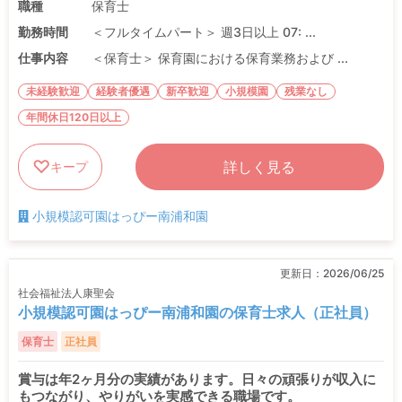
職種
保育士
勤務時間
＜フルタイムパート＞ 週3日以上 07: ...
仕事内容
＜保育士＞ 保育園における保育業務および ...
未経験歓迎
経験者優遇
新卒歓迎
小規模園
残業なし
年間休日120日以上
詳しく見る
キープ
小規模認可園はっぴー南浦和園
更新日：
2026/06/25
社会福祉法人康聖会
小規模認可園はっぴー南浦和園の保育士求人（正社員）
保育士
正社員
賞与は年2ヶ月分の実績があります。日々の頑張りが収入に
もつながり、やりがいを実感できる職場です。