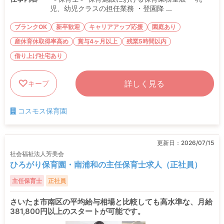
児、幼児クラスの担任業務 ・登園降 ...
ブランクOK
新卒歓迎
キャリアアップ応援
園庭あり
産休育休取得率高め
賞与4ヶ月以上
残業5時間以内
借り上げ社宅あり
詳しく見る
キープ
コスモス保育園
更新日：
2026/07/15
社会福祉法人芳美会
ひろがり保育園・南浦和の主任保育士求人（正社員）
主任保育士
正社員
さいたま市南区の平均給与相場と比較しても高水準な、月給
381,800円以上のスタートが可能です。