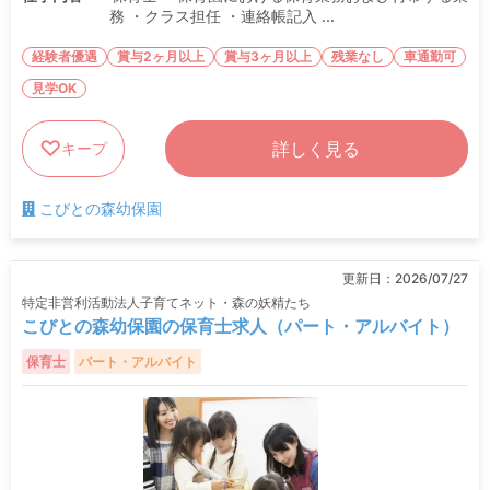
務 ・クラス担任 ・連絡帳記入 ...
経験者優遇
賞与2ヶ月以上
賞与3ヶ月以上
残業なし
車通勤可
見学OK
詳しく見る
キープ
こびとの森幼保園
更新日：
2026/07/27
特定非営利活動法人子育てネット・森の妖精たち
こびとの森幼保園の保育士求人（パート・アルバイト）
保育士
パート・アルバイト