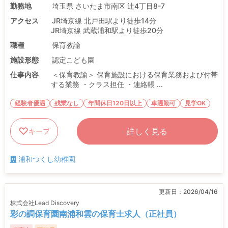
勤務地
埼玉県 さいたま市南区 辻4丁目8-7
アクセス
JR埼京線 北戸田駅より徒歩14分
JR埼京線 武蔵浦和駅より徒歩20分
職種
保育教諭
施設形態
認定こども園
仕事内容
＜保育教諭＞ 保育施設における保育業務および付帯
する業務 ・クラス担任 ・連絡帳 ...
経験者優遇
残業なし
年間休日120日以上
車通勤可
見学OK
詳しく見る
キープ
浦和つくし幼稚園
更新日：
2026/04/16
株式会社Lead Discovery
彩の調保育園南浦和雲の保育士求人（正社員）