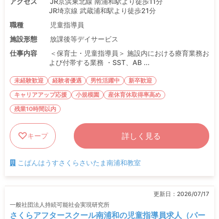
アクセス
JR京浜東北線 南浦和駅より徒歩11分
JR埼京線 武蔵浦和駅より徒歩21分
職種
児童指導員
施設形態
放課後等デイサービス
仕事内容
＜保育士・児童指導員＞ 施設内における療育業務お
よび付帯する業務 ・SST、AB ...
未経験歓迎
経験者優遇
男性活躍中
新卒歓迎
キャリアアップ応援
小規模園
産休育休取得率高め
残業10時間以内
詳しく見る
キープ
こぱんはうすさくらさいたま南浦和教室
更新日：
2026/07/17
一般社団法人持続可能社会実現研究所
さくらアフタースクール南浦和の児童指導員求人（パー