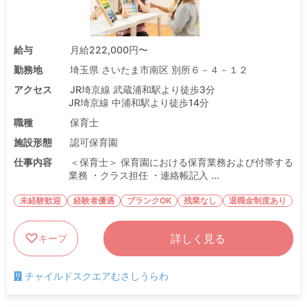
給与
月給222,000円〜
勤務地
埼玉県 さいたま市南区 別所６－４－１２
アクセス
JR埼京線 武蔵浦和駅より徒歩3分
JR埼京線 中浦和駅より徒歩14分
職種
保育士
施設形態
認可保育園
仕事内容
＜保育士＞ 保育園における保育業務および付帯する
業務 ・クラス担任 ・連絡帳記入 ...
未経験歓迎
経験者優遇
ブランクOK
残業なし
退職金制度あり
詳しく見る
キープ
チャイルドスクエアむさしうらわ