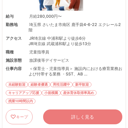
給与
月給280,000円〜
勤務地
埼玉県 さいたま市南区 鹿手袋4-6-22 エクレール2
階
アクセス
JR埼京線 中浦和駅より徒歩6分
JR埼京線 武蔵浦和駅より徒歩13分
職種
児童指導員
施設形態
放課後等デイサービス
仕事内容
＜保育士・児童指導員＞ 施設内における療育業務お
よび付帯する業務 ・SST、AB ...
未経験歓迎
経験者優遇
男性活躍中
新卒歓迎
キャリアアップ応援
小規模園
産休育休取得率高め
残業10時間以内
詳しく見る
キープ