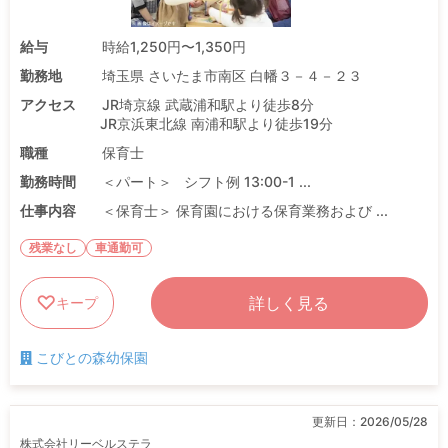
給与
時給1,250円〜1,350円
勤務地
埼玉県 さいたま市南区 白幡３－４－２３
アクセス
JR埼京線 武蔵浦和駅より徒歩8分
JR京浜東北線 南浦和駅より徒歩19分
職種
保育士
勤務時間
＜パート＞ シフト例 13:00-1 ...
仕事内容
＜保育士＞ 保育園における保育業務および ...
残業なし
車通勤可
詳しく見る
キープ
こびとの森幼保園
更新日：
2026/05/28
株式会社リーベルステラ