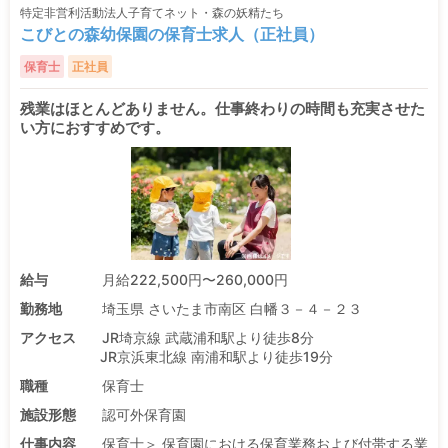
特定非営利活動法人子育てネット・森の妖精たち
こびとの森幼保園の保育士求人（正社員）
保育士
正社員
残業はほとんどありません。仕事終わりの時間も充実させた
い方におすすめです。
給与
月給222,500円〜260,000円
勤務地
埼玉県 さいたま市南区 白幡３－４－２３
アクセス
JR埼京線 武蔵浦和駅より徒歩8分
JR京浜東北線 南浦和駅より徒歩19分
職種
保育士
施設形態
認可外保育園
仕事内容
保育士＞ 保育園における保育業務および付帯する業