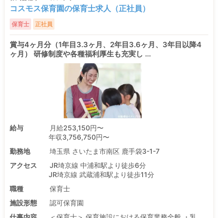
コスモス保育園の保育士求人（正社員）
保育士
正社員
賞与4ヶ月分（1年目3.3ヶ月、2年目3.6ヶ月、3年目以降4
ヶ月） 研修制度や各種福利厚生も充実し ...
給与
月給253,150円〜
年収3,756,750円〜
勤務地
埼玉県 さいたま市南区 鹿手袋3-1-7
アクセス
JR埼京線 中浦和駅より徒歩6分
JR埼京線 武蔵浦和駅より徒歩11分
職種
保育士
施設形態
認可保育園
仕事内容
＜保育士＞ 保育施設における保育業務全般 ・乳