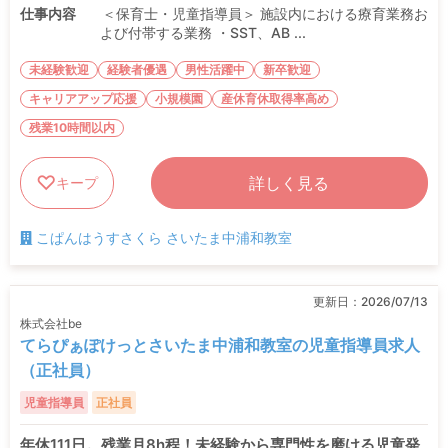
仕事内容
＜保育士・児童指導員＞ 施設内における療育業務お
よび付帯する業務 ・SST、AB ...
未経験歓迎
経験者優遇
男性活躍中
新卒歓迎
キャリアアップ応援
小規模園
産休育休取得率高め
残業10時間以内
詳しく見る
キープ
こぱんはうすさくら さいたま中浦和教室
更新日：
2026/07/13
株式会社be
てらぴぁぽけっとさいたま中浦和教室の児童指導員求人
（正社員）
児童指導員
正社員
年休111日。残業月8h程！未経験から専門性を磨ける児童発