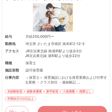
給与
月給250,000円〜
勤務地
埼玉県 さいたま市南区 南本町2-12-3
アクセス
JR京浜東北線 南浦和駅より徒歩2分
JR京浜東北線 浦和駅より徒歩22分
職種
保育士
施設形態
認可保育園
仕事内容
＜保育士＞ 保育施設における保育業務および付帯す
る業務 ・クラス担任 ・連絡帳記 ...
未経験歓迎
経験者優遇
新卒歓迎
小規模園
残業なし
年間休日120日以上