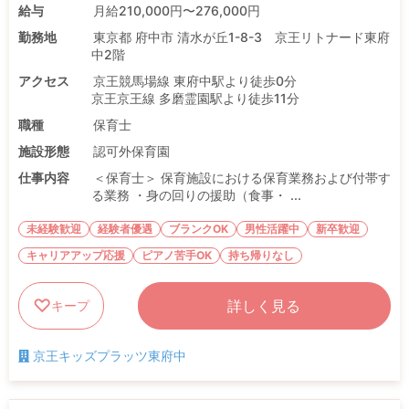
給与
月給210,000円〜276,000円
勤務地
東京都 府中市 清水が丘1-8-3 京王リトナード東府
中2階
アクセス
京王競馬場線 東府中駅より徒歩0分
京王京王線 多磨霊園駅より徒歩11分
職種
保育士
施設形態
認可外保育園
仕事内容
＜保育士＞ 保育施設における保育業務および付帯す
る業務 ・身の回りの援助（食事・ ...
未経験歓迎
経験者優遇
ブランクOK
男性活躍中
新卒歓迎
キャリアアップ応援
ピアノ苦手OK
持ち帰りなし
詳しく見る
キープ
京王キッズプラッツ東府中