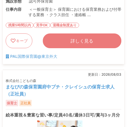
施設形態
認可外保育園
仕事内容
＜一般保育士＞ 保育園における保育業務および付帯
する業務 ・クラス担任 ・連絡帳 ...
残業5時間以内
見学OK
退職金制度あり
詳しく見る
キープ
PAL国際保育園@東京外大
更新日：
2026/08/03
株式会社こどもの森
まなびの森保育園府中プチ・クレイシュの保育士求人
（正社員）
保育士
正社員
絵本重視＆豊富な習い事/定員40名/週休3日可/賞与3ヶ月分