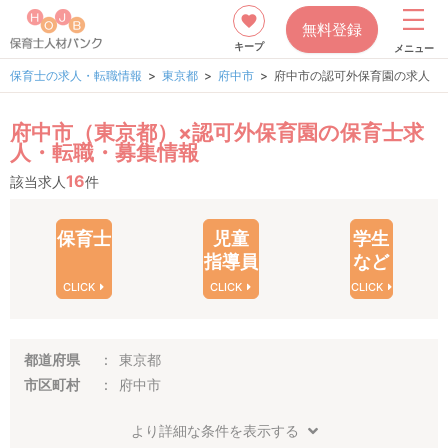
無料登録
キープ
メニュー
保育士の求人・転職情報
東京都
府中市
府中市の認可外保育園の求人
府中市（東京都）×認可外保育園の保育士求
人・転職・募集情報
16
該当求人
件
保育士
児童
学生
指導員
など
CLICK
CLICK
CLICK
都道府県
東京都
市区町村
府中市
より詳細な条件を表示する