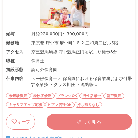
給与
月給230,000円〜300,000円
勤務地
東京都 府中市 府中町1-6-2 三和第二ビル5階
アクセス
京王競馬場線 府中競馬正門前駅より徒歩8分
職種
保育士
施設形態
認可外保育園
仕事内容
＜一般保育士＞ 保育園における保育業務および付帯
する業務 ・クラス担任 ・連絡帳 ...
未経験歓迎
経験者優遇
ブランクOK
男性活躍中
新卒歓迎
キャリアアップ応援
ピアノ苦手OK
持ち帰りなし
詳しく見る
キープ