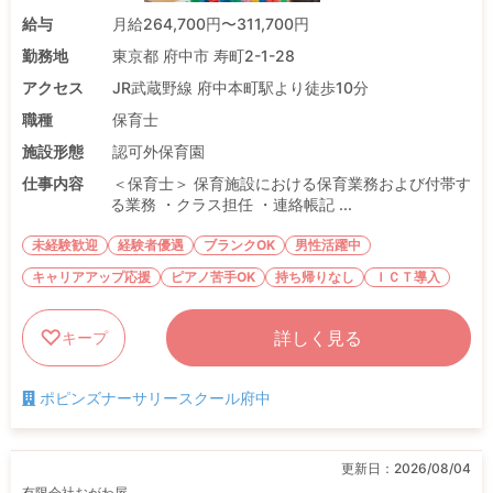
給与
月給264,700円〜311,700円
勤務地
東京都 府中市 寿町2-1-28
アクセス
JR武蔵野線 府中本町駅より徒歩10分
職種
保育士
施設形態
認可外保育園
仕事内容
＜保育士＞ 保育施設における保育業務および付帯す
る業務 ・クラス担任 ・連絡帳記 ...
未経験歓迎
経験者優遇
ブランクOK
男性活躍中
キャリアアップ応援
ピアノ苦手OK
持ち帰りなし
ＩＣＴ導入
詳しく見る
キープ
ポピンズナーサリースクール府中
更新日：
2026/08/04
有限会社おがわ屋