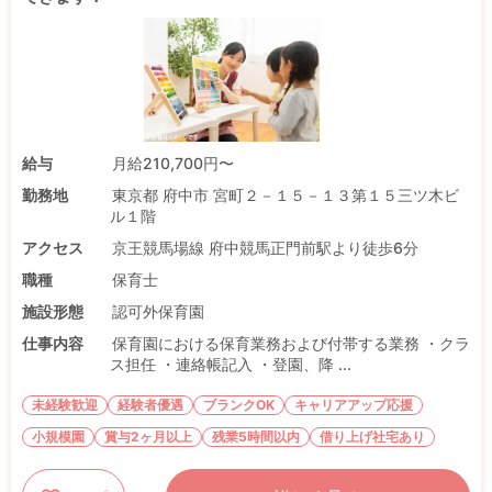
給与
月給210,700円〜
勤務地
東京都 府中市 宮町２－１５－１３第１５三ツ木ビ
ル１階
アクセス
京王競馬場線 府中競馬正門前駅より徒歩6分
職種
保育士
施設形態
認可外保育園
仕事内容
保育園における保育業務および付帯する業務 ・クラ
ス担任 ・連絡帳記入 ・登園、降 ...
未経験歓迎
経験者優遇
ブランクOK
キャリアアップ応援
小規模園
賞与2ヶ月以上
残業5時間以内
借り上げ社宅あり