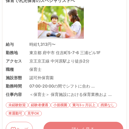
保育で乳児保育のスペシャリストへ
給与
時給1,313円〜
勤務地
東京都 府中市 住吉町5-7-6 三浦ビル1F
アクセス
京王京王線 中河原駅より徒歩2分
職種
保育士
施設形態
認可外保育園
勤務時間
07:00-20:00の間でシフトに合わ ...
仕事内容
＜保育士＞ 保育施設における保育業務およ ...
未経験歓迎
経験者優遇
小規模園
賞与3ヶ月以上
残業なし
車通勤可
見学OK