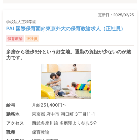
更新日：
2025/02/25
学校法人正和学園
PAL国際保育園@東京外大の保育教諭求人（正社員）
保育教諭
正社員
多磨から徒歩5分という好立地。通勤の負担が少ないのが魅
力です。
給与
月給251,400円〜
勤務地
東京都 府中市 朝日町 3丁目11-1
アクセス
西武多摩川線 多磨駅より徒歩5分
職種
保育教諭