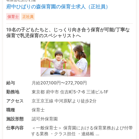
府中ひばりの森保育園の保育士求人（正社員）
保育士
正社員
19名の子どもたちと、じっくり向き合う保育が可能/丁寧な
保育で乳児保育のスペシャリストへ
給与
月給207,100円〜272,700円
勤務地
東京都 府中市 住吉町5-7-6 三浦ビル1F
アクセス
京王京王線 中河原駅より徒歩2分
職種
保育士
施設形態
認可外保育園
仕事内容
＜一般保育士＞ 保育園における保育業務および付帯
する業務 ・クラス担任 ・連絡帳 ...