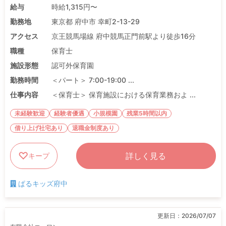
給与
時給1,315円〜
勤務地
東京都 府中市 幸町2-13-29
アクセス
京王競馬場線 府中競馬正門前駅より徒歩16分
職種
保育士
施設形態
認可外保育園
勤務時間
＜パート＞ 7:00-19:00 ...
仕事内容
＜保育士＞ 保育施設における保育業務およ ...
未経験歓迎
経験者優遇
小規模園
残業5時間以内
借り上げ社宅あり
退職金制度あり
詳しく見る
キープ
ぱるキッズ府中
更新日：
2026/07/07