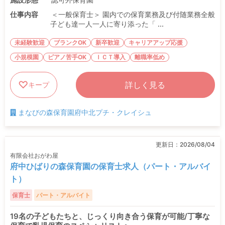
仕事内容
＜一般保育士＞ 園内での保育業務及び付随業務全般
子ども達一人一人に寄り添った「 ...
未経験歓迎
ブランクOK
新卒歓迎
キャリアアップ応援
小規模園
ピアノ苦手OK
ＩＣＴ導入
離職率低め
詳しく見る
キープ
まなびの森保育園府中北プチ・クレイシュ
更新日：
2026/08/04
有限会社おがわ屋
府中ひばりの森保育園の保育士求人（パート・アルバイ
ト）
保育士
パート・アルバイト
19名の子どもたちと、じっくり向き合う保育が可能/丁寧な