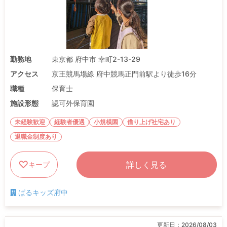
勤務地
東京都 府中市 幸町2-13-29
アクセス
京王競馬場線 府中競馬正門前駅より徒歩16分
職種
保育士
施設形態
認可外保育園
未経験歓迎
経験者優遇
小規模園
借り上げ社宅あり
退職金制度あり
詳しく見る
キープ
ぱるキッズ府中
更新日：
2026/08/03