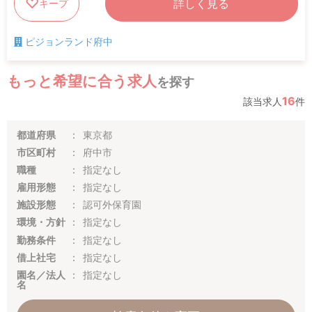
詳しく見る
キープ
ピジョンランド府中
もっと希望に合う求人
を探す
16
該当求人
件
都道府県
東京都
市区町村
府中市
職種
指定なし
雇用形態
指定なし
施設形態
認可外保育園
環境・方針
指定なし
勤務条件
指定なし
借上社宅
指定なし
園名／法人
指定なし
名