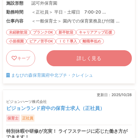
施設形態
認可外保育園
勤務時間
＜正社員＞ 平日・土曜日 7:00-20 ...
仕事内容
＜一般保育士＞ 園内での保育業務及び付随 ...
未経験歓迎
ブランクOK
新卒歓迎
キャリアアップ応援
小規模園
ピアノ苦手OK
ＩＣＴ導入
離職率低め
詳しく見る
キープ
まなびの森保育園府中北プチ・クレイシュ
更新日：
2025/10/28
ピジョンハーツ株式会社
ピジョンランド府中の保育士求人（正社員）
保育士
正社員
特別休暇や研修が充実！ ライフステージに応じた働き方が
できます！