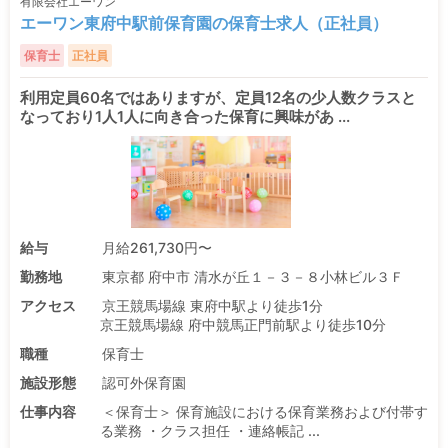
有限会社エーワン
エーワン東府中駅前保育園の保育士求人（正社員）
保育士
正社員
利用定員60名ではありますが、定員12名の少人数クラスと
なっており1人1人に向き合った保育に興味があ ...
給与
月給261,730円〜
勤務地
東京都 府中市 清水が丘１－３－８小林ビル３Ｆ
アクセス
京王競馬場線 東府中駅より徒歩1分
京王競馬場線 府中競馬正門前駅より徒歩10分
職種
保育士
施設形態
認可外保育園
仕事内容
＜保育士＞ 保育施設における保育業務および付帯す
る業務 ・クラス担任 ・連絡帳記 ...