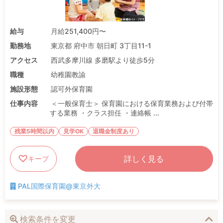
給与
月給251,400円〜
勤務地
東京都 府中市 朝日町 3丁目11-1
アクセス
西武多摩川線 多磨駅より徒歩5分
職種
幼稚園教諭
施設形態
認可外保育園
仕事内容
＜一般保育士＞ 保育園における保育業務および付帯
する業務 ・クラス担任 ・連絡帳 ...
残業5時間以内
見学OK
退職金制度あり
詳しく見る
キープ
PAL国際保育園@東京外大
検索条件を変更