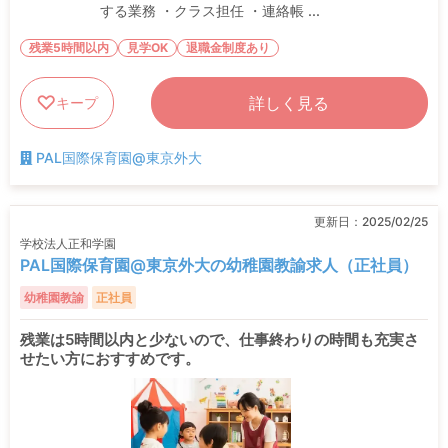
する業務 ・クラス担任 ・連絡帳 ...
残業5時間以内
見学OK
退職金制度あり
詳しく見る
キープ
PAL国際保育園@東京外大
更新日：
2025/02/25
学校法人正和学園
PAL国際保育園@東京外大の幼稚園教諭求人（正社員）
幼稚園教諭
正社員
残業は5時間以内と少ないので、仕事終わりの時間も充実さ
せたい方におすすめです。