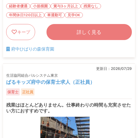
経験者優遇
小規模園
賞与3ヶ月以上
残業なし
年間休日120日以上
車通勤可
見学OK
詳しく見る
キープ
府中ひばりの森保育園
更新日：
2026/07/29
生活協同組合パルシステム東京
ぱるキッズ府中の保育士求人（正社員）
保育士
正社員
残業はほとんどありません。仕事終わりの時間も充実させた
い方におすすめです。