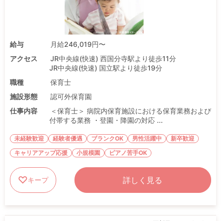
給与
月給246,019円〜
アクセス
JR中央線(快速) 西国分寺駅より徒歩11分
JR中央線(快速) 国立駅より徒歩19分
職種
保育士
施設形態
認可外保育園
仕事内容
＜保育士＞ 病院内保育施設における保育業務および
付帯する業務 ・登園・降園の対応 ...
未経験歓迎
経験者優遇
ブランクOK
男性活躍中
新卒歓迎
キャリアアップ応援
小規模園
ピアノ苦手OK
詳しく見る
キープ