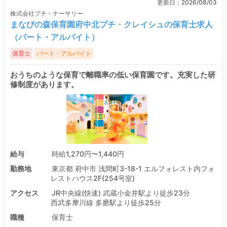
更新日：
2026/08/03
株式会社プチ・ナーサリー
まなびの森保育園府中北プチ・クレイシュの保育士求人
（パート・アルバイト）
保育士
パート・アルバイト
おうちのような保育で離職率の低い保育園です。充実した研
修制度があります。
給与
時給1,270円〜1,440円
勤務地
東京都 府中市 浅間町3-18-1 エルフォレスト内フォ
レストハウス2F(254号室)
アクセス
JR中央線(快速) 武蔵小金井駅より徒歩23分
西武多摩川線 多磨駅より徒歩25分
職種
保育士