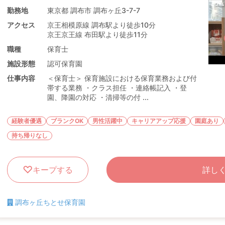
勤務地
東京都 調布市 調布ヶ丘3-7-7
アクセス
京王相模原線 調布駅より徒歩10分
京王京王線 布田駅より徒歩11分
職種
保育士
施設形態
認可保育園
仕事内容
＜保育士＞ 保育施設における保育業務および付
帯する業務 ・クラス担任 ・連絡帳記入 ・登
園、降園の対応 ・清掃等の付 ...
経験者優遇
ブランクOK
男性活躍中
キャリアアップ応援
園庭あり
持ち帰りなし
キープする
詳し
調布ヶ丘ちとせ保育園