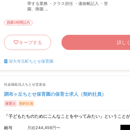
帯する業務 ・クラス担任 ・連絡帳記入 ・登
園、降園 ...
残業5時間以内
キープする
詳し
深大寺元町ちとせ保育園
社会福祉法人ちとせ交友会
調布ヶ丘ちとせ保育園の保育士求人（契約社員）
保育士
契約社員
「子どもたちのためにこんなことをやってみたい」ということ
給与
月給244,456円〜