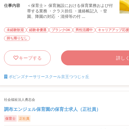
仕事内容
＜保育士＞ 保育施設における保育業務および付
帯する業務 ・クラス担任 ・連絡帳記入 ・登
園、降園の対応 ・清掃等の付 ...
未経験歓迎
経験者優遇
ブランクOK
男性活躍中
キャリアアップ応援
持ち帰りなし
キープする
詳し
ポピンズナーサリースクール京王つつじヶ丘
社会福祉法人勇志会
調布エンジェル保育園の保育士求人（正社員）
保育士
正社員