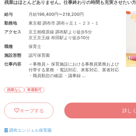
残業はほとんどありません。仕事終わりの時間も充実させたい
給与
月給196,400円〜218,200円
勤務地
東京都 調布市 調布ヶ丘１－２３－１
アクセス
京王相模原線 調布駅より徒歩5分
京王京王線 布田駅より徒歩10分
職種
保育士
施設形態
認可保育園
仕事内容
＜事務員＞ 保育施設における事務員業務および
付帯する業務 ・電話対応、来客対応、業者対応
・職員勤怠の確認 ・議事録 ...
残業なし
車通勤可
キープする
詳し
調布エンジェル保育園