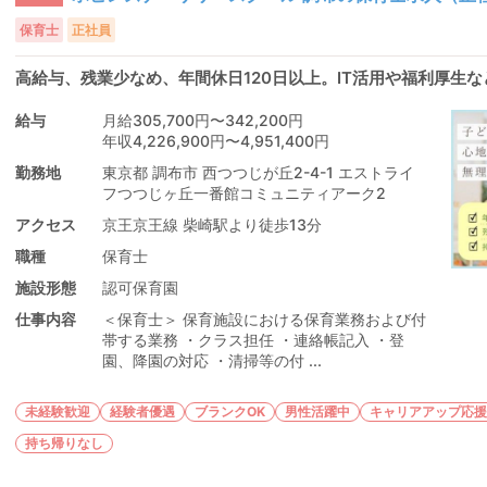
保育士
正社員
高給与、残業少なめ、年間休日120日以上。IT活用や福利厚生
給与
月給305,700円〜342,200円
年収4,226,900円〜4,951,400円
勤務地
東京都 調布市 西つつじが丘2-4-1 エストライ
フつつじヶ丘一番館コミュニティアーク2
アクセス
京王京王線 柴崎駅より徒歩13分
職種
保育士
施設形態
認可保育園
仕事内容
＜保育士＞ 保育施設における保育業務および付
帯する業務 ・クラス担任 ・連絡帳記入 ・登
園、降園の対応 ・清掃等の付 ...
未経験歓迎
経験者優遇
ブランクOK
男性活躍中
キャリアアップ応援
持ち帰りなし