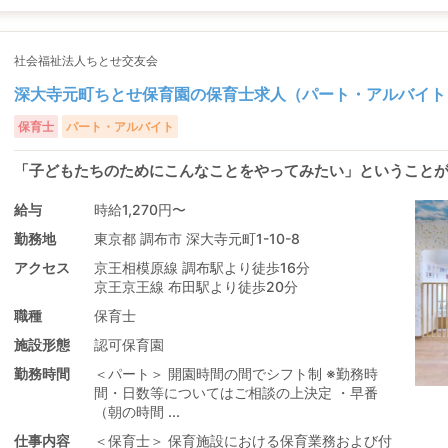
社会福祉法人ちとせ交友会
深大寺元町ちとせ保育園の保育士求人（パート・アルバイト
保育士
パート・アルバイト
「子どもたちのためにこんなことをやってみたい」ということ
給与
時給1,270円〜
勤務地
東京都 調布市 深大寺元町1-10-8
アクセス
京王相模原線 調布駅より徒歩16分
京王京王線 布田駅より徒歩20分
職種
保育士
施設形態
認可保育園
勤務時間
＜パート＞ 開園時間の間でシフト制 ※勤務時
間・日数等についてはご相談の上決定 ・早番
（朝の時間 ...
仕事内容
＜保育士＞ 保育施設における保育業務および付