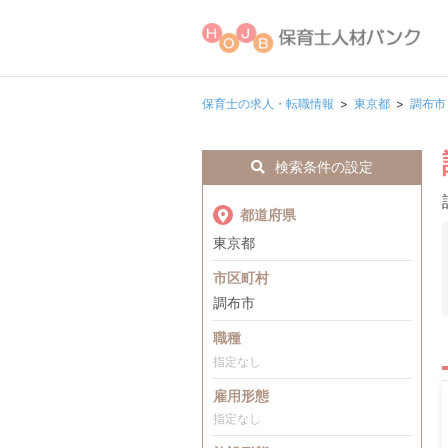
保育士の求人・転職情報
東京都
調布市
検索条件の設定
都道府県
東京都
市区町村
調布市
職種
指定なし
雇用形態
指定なし