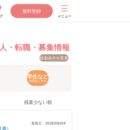
無料登録
プ
メニュー
人・転職・募集情報
検索条件を変更
学生など
の方はこちら
残業少ない順
更新日：
2026/08/04
社員）