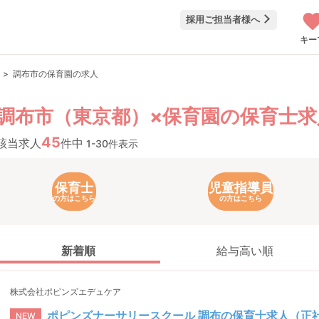
採用ご担当者様へ
キー
調布市の保育園の求人
調布市（東京都）×保育園の保育士求
45
該当求人
件中
1-30件表示
保育士
児童指導員
の方はこちら
の方はこちら
新着順
給与高い順
株式会社ポピンズエデュケア
ポピンズナーサリースクール 調布の保育士求人（正
NEW