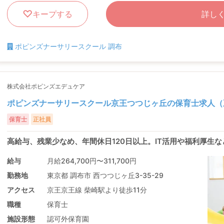
キープする
詳し
ポピンズナーサリースクール 調布
株式会社ポピンズエデュケア
ポピンズナーサリースクール京王つつじヶ丘の保育士求人（
保育士
正社員
高給与、残業少なめ、年間休日120日以上。IT活用や福利厚生
給与
月給264,700円〜311,700円
勤務地
東京都 調布市 西つつじヶ丘3-35-29
アクセス
京王京王線 柴崎駅より徒歩11分
職種
保育士
施設形態
認可外保育園